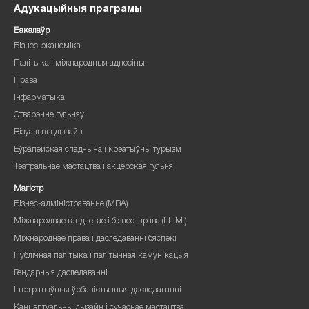
Адукацыйныя праграмы
Бакалаўр
Бізнес-эканоміка
Палітыка і міжнародныя адносіны
Права
Інфарматыка
Стварэнне гульняў
Візуальны дызайн
Еўрапейская спадчына і крэатыўны турызм
Тэатральнае мастацтва і акцёрская гульня
Магістр
Бізнес-адміністраванне (MBA)
Міжнароднае гандлёвае і бізнес-права (LL.M.)
Міжнароднае права і даследаванні бяспекі
Публічная палітыка і палітычная камунікацыя
Гендарныя даследаванні
Інтэгратыўныя ўрбаністычныя даследаванні
Канцэптуальны дызайн і сучаснае мастацтва