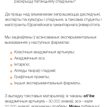
раскрыцці патэнцыялу спадчыны?
Да працы над альманахам запрашаюцца даследчыкі,
эксперты па культуры і спадчыне, а таксама студэнты і
магістранты Еўрапейскага гуманітарнага ўніверсітэта.
Мы зацікаўлены ў асэнсаваных эксперыментальных
выказваннях у наступных фарматах:
Класічныя акадэмічныя артыкулы;
Акадэмічныя эсэ;
Інтэрв’ю;
Агляды твораў і падзей;
Графічныя праекты;
Іншыя эксперыментальныя фарматы.
З выпадку тэкставых матэрыялаў, іх чаканы
аб’ём
:
акадэмічныя артыкула – 30.000 знакаў, эсэ – каля
20.000 знакаў, уключаючы прабелы.
Мовы
публікацыі: