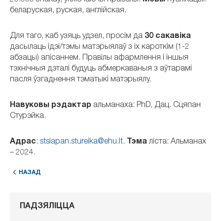
беларуская, руская, англійская.
Для таго, каб узяць удзел, просім да
30 сакавіка
дасылаць ідэі/тэмы матэрыялаў з іх кароткім (1-2
абзацы) апісаннем. Правілы афармлення і іншыя
тэхнічныя дэталі будуць абмеркаваныя з аўтарамі
пасля ўзгаднення тэматыкі матэрыялу.
Навуковы рэдактар
альманаха: PhD, Дац. Сцяпан
Стурэйка.
Адрас
:
stsiapan.stureika@ehu.lt
.
Тэма
ліста: Альманах
– 2024.
НАЗАД
ПАДЗЯЛІЦЦА