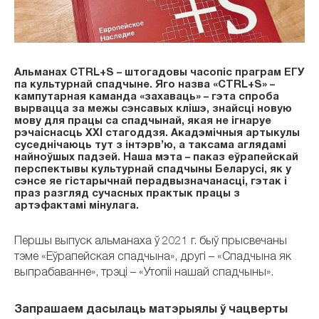
Альманах CTRL+S – штогадовы часопіс праграм ЕГУ
па культурнай спадчыне. Яго назва «CTRL+S» –
кампутарная каманда «захаваць» – гэта спроба
вырвацца за межы сэнсавых клішэ, знайсці новую
мову для працы са спадчынай, якая не ігнаруе
рэчаіснасць XXI стагоддзя. Акадэмічныя артыкулы
суседнічаюць тут з інтэрв’ю, а таксама аглядамі
найноўшых падзей. Наша мэта – паказ еўрапейскай
перспектывы культурнай спадчыны Беларусі, як у
сэнсе яе гістарычнай перадвызначанасці, гэтак і
праз разгляд сучасных практык працы з
артэфактамі мінулага.
Першы выпуск альманаха ў 2021 г. быў прысвечаны
тэме «Еўрапейская спадчына», другі – «Спадчына як
выпрабаванне», трэці – «Утопіі нашай спадчыны».
Запрашаем дасылаць матэрыялы ў чацверты