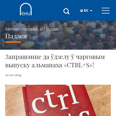
BE
Хатняя старонка
Падзея
Падзея
Запрашэнне да ўдзелу ў чарговым
выпуску альманаха «CTRL+S»!
30-03-2024