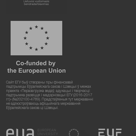
Сайт ЕГУ быў створаны пры фінансавай
падтрымцы Еўрапейскага саюза і Швецыі ў межах
праекта «Перазагрузка ведаў, адукацыі і творчасці:
падтрымка развіцця і мадэрнізацыі ЕГУ (2016-2017
гг.)» (№202100-4789). Прадстаўленыя тут меркаванні
не адлюстроўваюць афіцыйнага меркавання
Еўрапейскага саюза ці Швецыі.