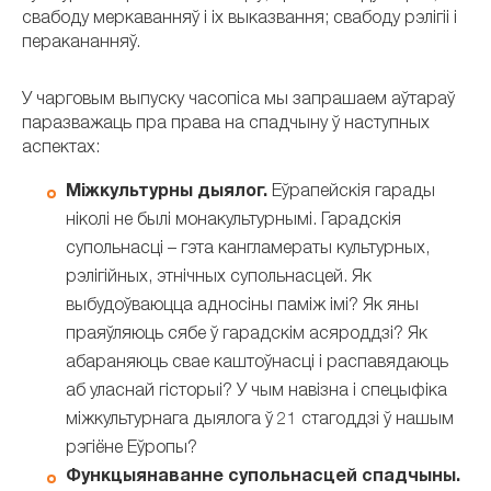
свабоду меркаванняў і іх выказвання; свабоду рэлігіі і
перакананняў.
У чарговым выпуску часопіса мы запрашаем аўтараў
паразважаць пра права на спадчыну ў наступных
аспектах:
Міжкультурны дыялог.
Еўрапейскія гарады
ніколі не былі монакультурнымі. Гарадскія
супольнасці – гэта кангламераты культурных,
рэлігійных, этнічных супольнасцей. Як
выбудоўваюцца адносіны паміж імі? Як яны
праяўляюць сябе ў гарадскім асяроддзі? Як
абараняюць свае каштоўнасці і распавядаюць
аб уласнай гісторыі? У чым навізна і спецыфіка
міжкультурнага дыялога ў 21 стагоддзі ў нашым
рэгіёне Еўропы?
Функцыянаванне супольнасцей спадчыны.