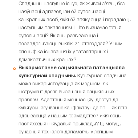
Спадчыны наогул не існуе, як жывой з’явы, без
наяўнасці адпаведнай ёй супольнасці
канкрэтных асоб, якія ёй апякуюцца і перадаюць
наступным пакаленням. Што вызначае гэтыя
супольнасці? Як яны развіваюцца і
пераадольваюць выклікі 21 стагоддзя? У чым
спецыфіка існавання іх у таталітарных і
дэмакратычных краінах?
Выкарыстанне сацыяльнага патэнцыяла
культурнай спадчыны.
Культурная спадчына
можа выкарыстоўвацца як медыюм, як
інструмент дзеля вырашэння сацыяльных
праблем. Адаптацыя меншасцяў, доступ да
культуры, агучванне канфліктаў і да т.п. – як гэта
адбываецца ў нашым грамадстве? Якія ёсць
паспяховыя і няўдалыя прыклады? Ці могуць
сучасныя тэхналогіі дапамагчы ў лепшым