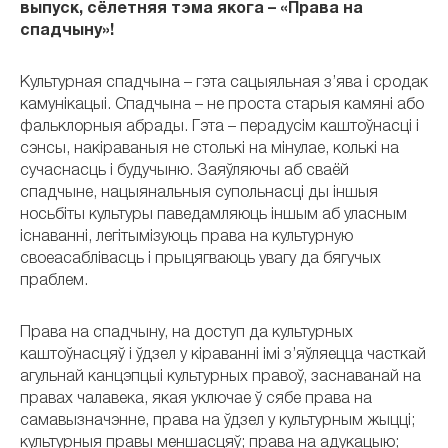
выпуск, сёлетняя тэма якога – «Права на
спадчыну»!
Культурная спадчына – гэта сацыяльная з’ява і сродак
камунікацыі. Спадчына – не проста старыя камяні або
фальклорныя абрады. Гэта – перадусім каштоўнасці і
сэнсы, накіраваныя не столькі на мінулае, колькі на
сучаснасць і будучыню. Заяўляючы аб сваёй
спадчыне, нацыянальныя супольнасці ды іншыя
носьбіты культуры паведамляюць іншым аб уласным
існаванні, легітымізуюць права на культурную
своеасаблівасць і прыцягваюць увагу да бягучых
праблем.
Права на спадчыну, на доступ да культурных
каштоўнасцяў і ўдзел у кіраванні імі з’яўляецца часткай
агульнай канцэпцыі культурных правоў, заснаванай на
правах чалавека, якая уключае ў сябе права на
самавызначэнне, права на ўдзел у культурным жыцці;
культурныя правы меншасцяў; права на адукацыю;