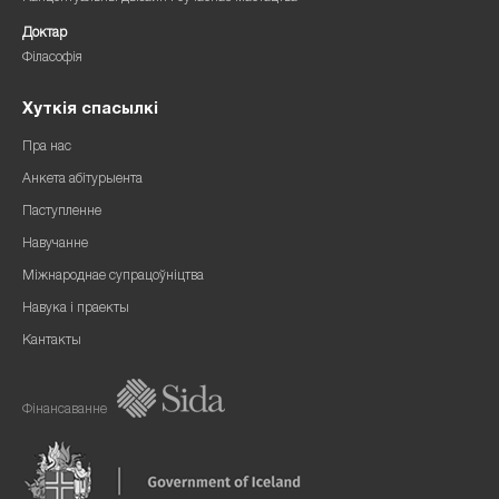
Доктар
Філасофія
Хуткія спасылкі
Пра нас
Анкета абітурыента
Паступленне
Навучанне
Міжнароднае супрацоўніцтва
Навука і праекты
Кантакты
Фінансаванне