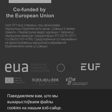
Сайт ЕГУ быў створаны пры фінансавай
падтрымцы Еўрапейскага саюза і Швецыі ў межах
праекта «Перазагрузка ведаў, адукацыі і творчасці:
падтрымка развіцця і мадэрнізацыі ЕГУ (2016-2017
гг.)» (№202100-4789). Прадстаўленыя тут меркаванні
не адлюстроўваюць афіцыйнага меркавання
Еўрапейскага саюза ці Швецыі.
Паведамляем вам, што мы
выкарыстоўваем файлы
cookies на нашым вэб-сайце.