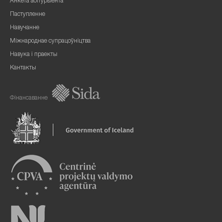
Анкета абітурыента
Паступленне
Навучанне
Міжнароднае супрацоўніцтва
Навука і праекты
Кантакты
Фінансаванне