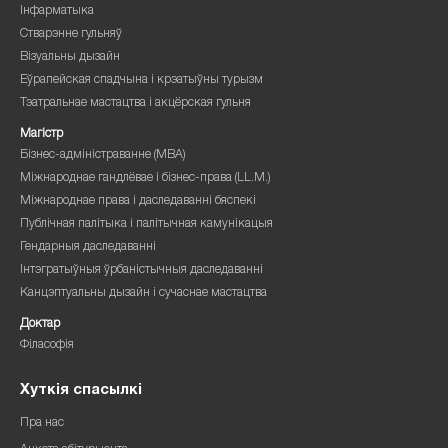
Інфарматыка
Стварэнне гульняў
Візуальны дызайн
Еўрапейская спадчына і крэатыўны турызм
Тэатральнае мастацтва і акцёрская гульня
Магістр
Бізнес-адміністраванне (MBA)
Міжнароднае гандлёвае і бізнес-права (LL.M.)
Міжнароднае права і даследаванні бяспекі
Публічная палітыка і палітычная камунікацыя
Гендарныя даследаванні
Інтэгратыўныя ўрбаністычныя даследаванні
Канцэптуальны дызайн і сучаснае мастацтва
Доктар
Філасофія
Хуткія спасылкі
Пра нас