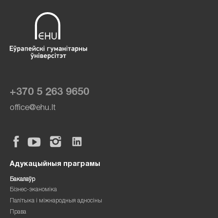
+370 5 263 9650
office@ehu.lt
Адукацыйныя праграмы
Бакалаўр
Бізнес-эканоміка
Палітыка і міжнародныя адносіны
Права