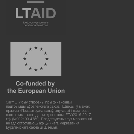
Сайт ЕГУ быў створаны пры фінансавай
падтрымцы Еўрапейскага саюза і Швецыі ў межах
праекта «Перазагрузка ведаў, адукацыі і творчасці:
падтрымка развіцця і мадэрнізацыі ЕГУ (2016-2017
гг.)» (№202100-4789). Прадстаўленыя тут меркаванні
не адлюстроўваюць афіцыйнага меркавання
Еўрапейскага саюза ці Швецыі.