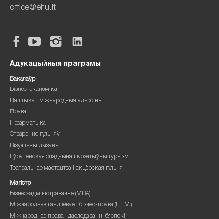
office@ehu.lt
Адукацыйныя праграмы
Бакалаўр
Бізнес-эканоміка
Палітыка і міжнародныя адносіны
Права
Інфарматыка
Стварэнне гульняў
Візуальны дызайн
Еўрапейская спадчына і крэатыўны турызм
Тэатральнае мастацтва і акцёрская гульня
Магістр
Бізнес-адміністраванне (MBA)
Міжнароднае гандлёвае і бізнес-права (LL.M.)
Міжнароднае права і даследаванні бяспекі