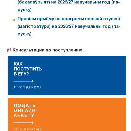
(бакалаўрыят) на 2026/27 навучальны год (па-
руску)
Правілы прыёму на праграмы першай ступені
(магістратура) на 2026/27 навучальны год (па-
руску)
Консультации по поступлению
КАК
ПОСТУПИТЬ
В ЕГУ?
Инструкция
ПОДАТЬ
ОНЛАЙН-
АНКЕТУ
до 9 августа