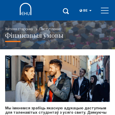
BE
Хатняя старонка
Паступленне
Фінансавыя ўмовы
Мы імкнемся зрабіць якасную адукацыю даступным
для таленавітых студэнтаў з усяго свету. Дзякуючы