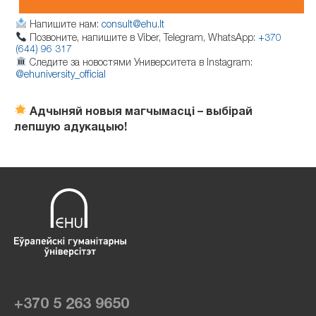
Напишите нам:
consult@ehu.lt
Позвоните, напишите в Viber, Telegram, WhatsApp:
+370
(644) 96 317
Следите за новостями Университета в Instagram:
@ehuniversity_official
Адчыняй новыя магчымасці – выбірай
лепшую адукацыю!
+370 5 263 9650