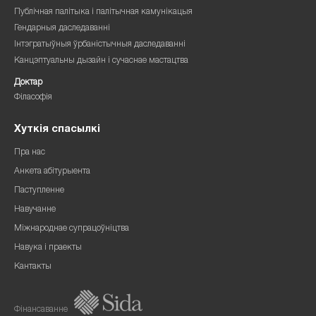
Публічная палітыка і палітычная камунікацыя
Гендарныя даследаванні
Інтэгратыўныя ўрбаністычныя даследаванні
Канцэптуальны дызайн і сучаснае мастацтва
Доктар
Філасофія
Хуткія спасылкі
Пра нас
Анкета абітурыента
Паступленне
Навучанне
Міжнароднае супрацоўніцтва
Навука і праекты
Кантакты
Фінансаванне