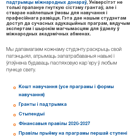
падтрымцы міжнародных донараў
, Універсітэт не
толькі прапануе гнуткую сістэму грантаў, але і
стварае найлепшыя ўмовы для навучання і
прафесійнага развіцця. Гэта дае нашым студэнтам
доступ да сучасных адукацыйных праграм, вядучым
экспертам і шырокім магчымасцям для ўдзелу ў
міжнародных акадэмічных абменах.
Мы дапамагаем кожнаму студэнту раскрыць свой
патэнцыял, атрымаць запатрабаваныя навыкі і
ўпэўнена будаваць паспяховую кар’еру ў любым
пункце свету.
Кошт навучання (усе праграмы і формы
навучання)
Гранты і падтрымка
Стыпендыі
Фінансавыя правілы 2026-2027
Правілы прыёму на праграмы першай ступені