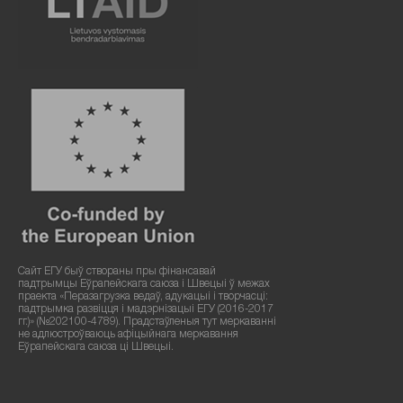
Сайт ЕГУ быў створаны пры фінансавай
падтрымцы Еўрапейскага саюза і Швецыі ў межах
праекта «Перазагрузка ведаў, адукацыі і творчасці:
падтрымка развіцця і мадэрнізацыі ЕГУ (2016-2017
гг.)» (№202100-4789). Прадстаўленыя тут меркаванні
не адлюстроўваюць афіцыйнага меркавання
Еўрапейскага саюза ці Швецыі.