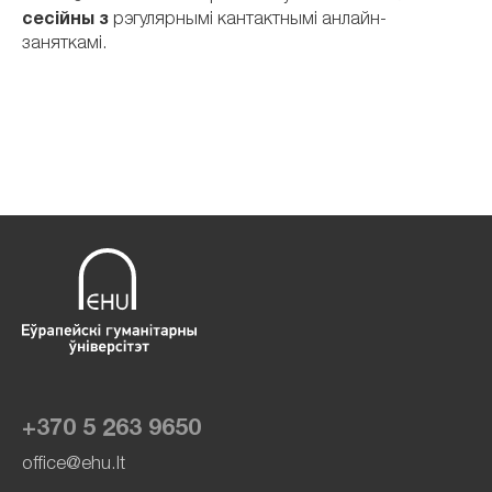
сесійны з
рэгулярнымі кантактнымі анлайн-
заняткамі.
+370 5 263 9650
office@ehu.lt