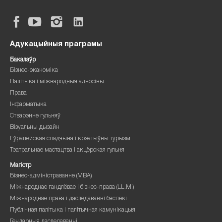
Адукацыйныя праграмы
Бакалаўр
Бізнес-эканоміка
Палітыка і міжнародныя адносіны
Права
Інфарматыка
Стварэнне гульняў
Візуальны дызайн
Еўрапейская спадчына і крэатыўны турызм
Тэатральнае мастацтва і акцёрская гульня
Магістр
Бізнес-адміністраванне (MBA)
Міжнароднае гандлёвае і бізнес-права (LL.M.)
Міжнароднае права і даследаванні бяспекі
Публічная палітыка і палітычная камунікацыя
Гендарныя даследаванні