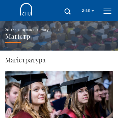
BE
Хатняя старонка
Навучанне
Магістр
Магістратура