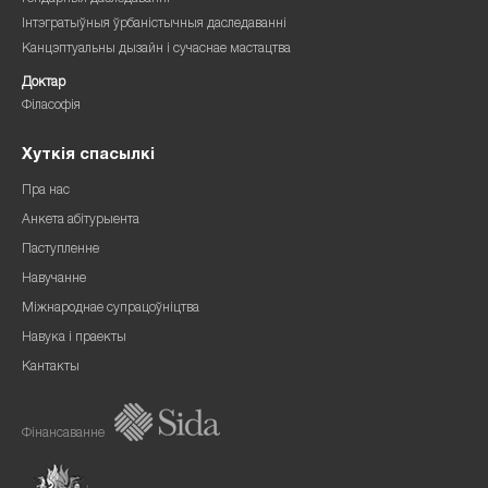
Інтэгратыўныя ўрбаністычныя даследаванні
Канцэптуальны дызайн і сучаснае мастацтва
Доктар
Філасофія
Хуткія спасылкі
Пра нас
Анкета абітурыента
Паступленне
Навучанне
Міжнароднае супрацоўніцтва
Навука і праекты
Кантакты
Фінансаванне