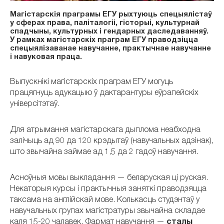
Магістарскія праграмы ЕГУ рыхтуюць спецыялістаў
у сферах права, паліталогіі, гісторыі, культурнай
спадчыны, культурных і гендарных даследаванняў.
У рамках магістарскіх праграм ЕГУ праводзіцца
спецыялізаванае навучанне, практычнае навучанне
і навуковая праца.
Выпускнікі магістарскіх праграм ЕГУ могуць
працягнуць адукацыю ў дактарантуры еўрапейскіх
універсітэтаў.
Для атрымання магістарскага дыплома неабходна
залічыць ад 90 да 120 крэдытаў (навучальных адзінак),
што звычайна займае ад 1,5 да 2 гадоў навучання.
Асноўныя мовы выкладання — беларуская ці руская.
Некаторыя курсы і практычныя заняткі праводзяцца
таксама на англійскай мове. Колькасць студэнтаў у
навучальных групах магістратуры звычайна складае
каля 15-20 чалавек. Фармат навучання —
сталы