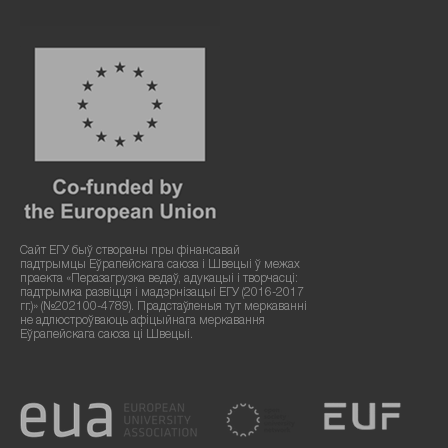
Сайт ЕГУ быў створаны пры фінансавай
падтрымцы Еўрапейскага саюза і Швецыі ў межах
праекта «Перазагрузка ведаў, адукацыі і творчасці:
падтрымка развіцця і мадэрнізацыі ЕГУ (2016-2017
гг.)» (№202100-4789). Прадстаўленыя тут меркаванні
не адлюстроўваюць афіцыйнага меркавання
Еўрапейскага саюза ці Швецыі.