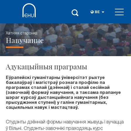
BE
Хатняя старонка
Навучанне
Адукацыйныя праграмы
Еўрапейскі гуманітарны ўніверсітэт рыхтуе
бакалаўраў і магістраў рознага профілю па
праграмах сталай (дзённай) і сталай сесійнай
(завочнай) формаў навучання, а таксама прапануе
шэраг курсаў дыстанцыйнага навучання (без
прысуджэння ступені) у галіне гуманітарных,
сацыяльных навук і мастацтваў.
Студэнты дзённай формы навучання жывуць і вучацца
ў Вільні. Студэнты-завочнікі праходзяць курс