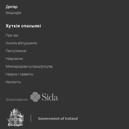
Доктар
Філасофія
Хуткія спасылкі
Пра нас
Анкета абітурыента
Паступленне
Навучанне
Міжнароднае супрацоўніцтва
Навука і праекты
Кантакты
Фінансаванне