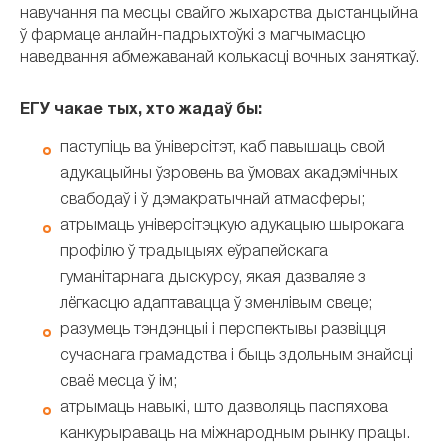
навучання па месцы свайго жыхарства дыстанцыйна
ў фармаце анлайн-падрыхтоўкі з магчымасцю
наведвання абмежаванай колькасці вочных заняткаў.
ЕГУ чакае тых, хто жадаў бы:
паступіць ва ўніверсітэт, каб павышаць свой
адукацыйны ўзровень ва ўмовах акадэмічных
свабодаў і ў дэмакратычнай атмасферы;
атрымаць універсітэцкую адукацыю шырокага
профілю ў традыцыях еўрапейскага
гуманітарнага дыскурсу, якая дазваляе з
лёгкасцю адаптавацца ў зменлівым свеце;
разумець тэндэнцыі і перспектывы развіцця
сучаснага грамадства і быць здольным знайсці
сваё месца ў ім;
атрымаць навыкі, што дазволяць паспяхова
канкурыраваць на міжнародным рынку працы.