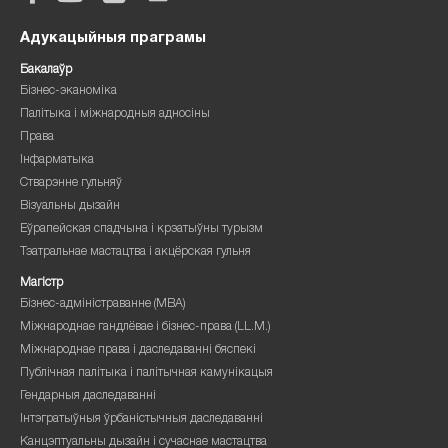
Адукацыйныя праграмы
Бакалаўр
Бізнес-эканоміка
Палітыка і міжнародныя адносіны
Права
Інфарматыка
Стварэнне гульняў
Візуальны дызайн
Еўрапейская спадчына і крэатыўны турызм
Тэатральнае мастацтва і акцёрская гульня
Магістр
Бізнес-адміністраванне (MBA)
Міжнароднае гандлёвае і бізнес-права (LL.M.)
Міжнароднае права і даследаванні бяспекі
Публічная палітыка і палітычная камунікацыя
Гендарныя даследаванні
Інтэгратыўныя ўрбаністычныя даследаванні
Канцэптуальны дызайн і сучаснае мастацтва