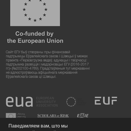
Сайт ЕГУ быў створаны пры фінансавай
падтрымцы Еўрапейскага саюза і Швецыі ў межах
праекта «Перазагрузка ведаў, адукацыі і творчасці:
падтрымка развіцця і мадэрнізацыі ЕГУ (2016-2017
гг.)» (№202100-4789). Прадстаўленыя тут меркаванні
не адлюстроўваюць афіцыйнага меркавання
Еўрапейскага саюза ці Швецыі.
Паведамляем вам, што мы