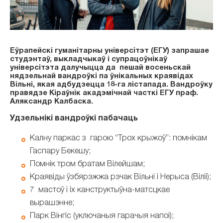
Еўрапейскі гуманітарны універсітэт (ЕГУ) запрашае
студэнтаў, выкладчыкаў і супрацоўнікаў
універсітэта далучыцца да пешай восеньскай
нядзельнай вандроўкі па ўнікальных краявідах
Вільні, якая адбудзецца 18-га лістапада. Вандроўку
правядзе Кіраўнік акадэмічнай часткі ЕГУ праф.
Аляксандр Калбаска.
Удзельнікі вандроўкі пабачаць
Калну паркас з гарою “Трох крыжоў”: помнікам
Гаспару Бекешу;
Помнік тром братам Вілейшам;
Краявіды ўзбярэжжа рэчак Вільні і Нерыса (Віліі);
7 мастоў і іх канструктыўна-матсцкае
вырашэнне;
Парк Вінгіс (уключаныя гарачыя напоі);