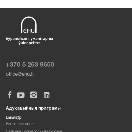
+370 5 263 9650
office@ehu.lt
Адукацыйныя праграмы
Бакалаўр
Бізнес-эканоміка
Палітыка і міжнародныя адносіны