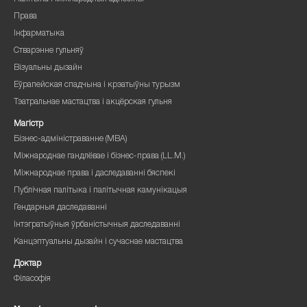
Права
Інфарматыка
Стварэнне гульняў
Візуальны дызайн
Еўрапейская спадчына і крэатыўны турызм
Тэатральнае мастацтва і акцёрская гульня
Магістр
Бізнес-адміністраванне (MBA)
Міжнароднае гандлёвае і бізнес-права (LL.M.)
Міжнароднае права і даследаванні бяспекі
Публічная палітыка і палітычная камунікацыя
Гендарныя даследаванні
Інтэгратыўныя ўрбаністычныя даследаванні
Канцэптуальны дызайн і сучаснае мастацтва
Доктар
Філасофія