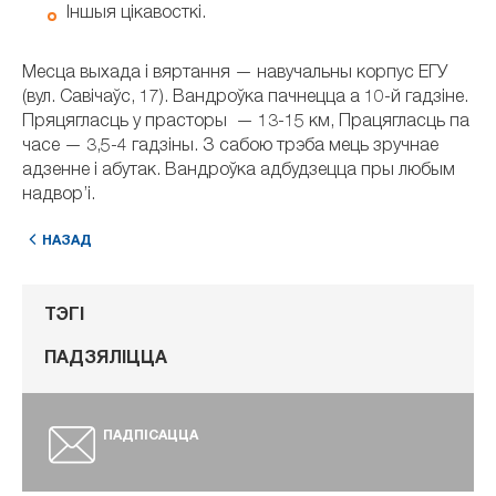
Іншыя цікавосткі.
Месца выхада і вяртання — навучальны корпус ЕГУ
(вул. Савічаўс, 17). Вандроўка пачнецца а 10-й гадзіне.
Пряцягласць у прасторы — 13-15 км, Працягласць па
часе — 3,5-4 гадзіны. З сабою трэба мець зручнае
адзенне і абутак. Вандроўка адбудзецца пры любым
надвор’і.
НАЗАД
ТЭГІ
ПАДЗЯЛІЦЦА
ПАДПІСАЦЦА