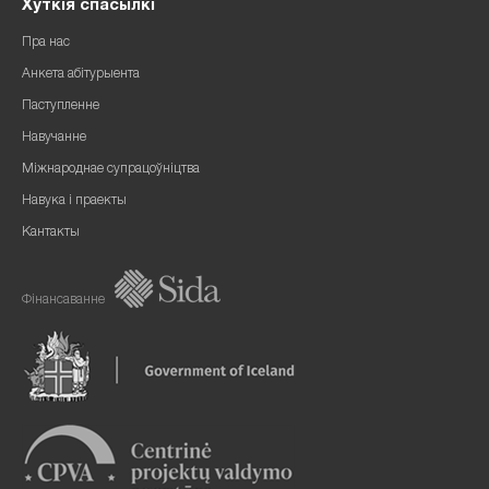
Хуткія спасылкі
Пра нас
Анкета абітурыента
Паступленне
Навучанне
Міжнароднае супрацоўніцтва
Навука і праекты
Кантакты
Фінансаванне