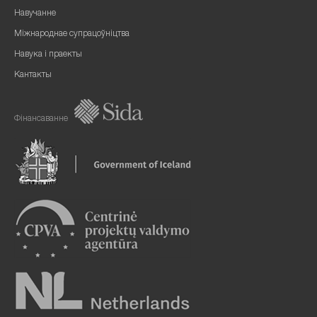
Навучанне
Міжнароднае супрацоўніцтва
Навука і праекты
Кантакты
Фінансаванне