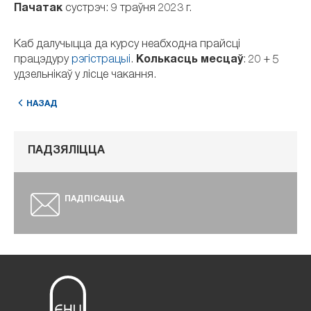
Пачатак
сустрэч: 9 траўня 2023 г.
Каб далучыцца да курсу неабходна прайсці
працэдуру
рэгістрацыі
.
Колькасць месцаў
: 20 + 5
удзельнікаў у лісце чакання.
НАЗАД
ПАДЗЯЛІЦЦА
ПАДПІСАЦЦА