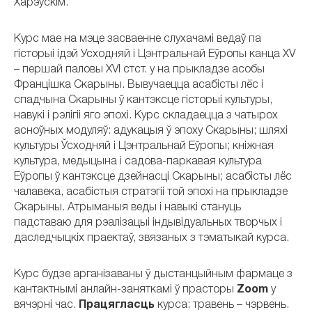
Харэўскім.
Курс мае на мэце засваенне слухачамі ведаў па
гісторыі ідэй Усходняй і Цэнтральнай Еўропы канца XV
– першай паловы XVI стст. у на прыкладзе асобы
Францішка Скарыны. Вывучаецца асабісты лёс і
спадчына Скарыны ў кантэксце гісторыі культуры,
навукі і рэлігіі яго эпохі. Курс складаецца з чатырох
асноўных модуляў: адукацыя ў эпоху Скарыны; шляхі
культуры Ўсходняй і Цэнтральнай Еўропы; кніжная
культура, медыцына і садова-паркавая культура
Еўропы ў кантэксце дзейнасці Скарыны; асабісты лёс
чалавека, асабістыя стратэгіі той эпохі на прыкладзе
Скарыны. Атрыманыя веды і навыкі стануць
падставаю для рэалізацыі індывідуальных творчых і
даследчыцкіх праектаў, звязаных з тэматыкай курса.
Курс будзе арганізаваны ў дыстанцыйным фармаце з
кантактнымі анлайн-заняткамі ў прасторы
Zoom
у
вячэрні час.
Працягласць
курса: травень – чэрвень.