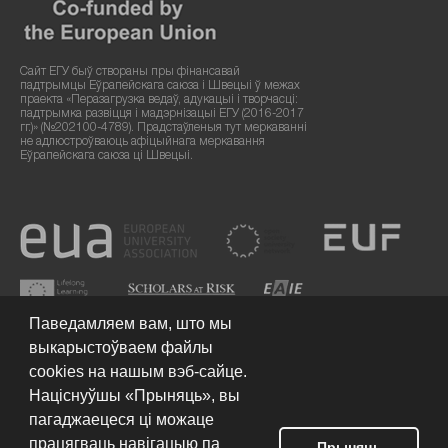
Сайт ЕГУ быў створаны пры фінансавай
падтрымцы Еўрапейскага саюза і Швецыі ў межах
праекта «Перазагрузка ведаў, адукацыі і творчасці:
падтрымка развіцця і мадэрнізацыі ЕГУ (2016-2017
гг.)» (№202100-4789). Прадстаўленыя тут меркаванні
не адлюстроўваюць афіцыйнага меркавання
Еўрапейскага саюза ці Швецыі.
Паведамляем вам, што мы
выкарыстоўваем файлы
cookies на нашым вэб-сайце.
Націснуўшы «Прыняць», вы
пагаджаецеся ці можаце
працягваць навігацыю па
Умовы выкарыстання сайта
© 2026 Еўрапейскі гуманітарны
Прыняць