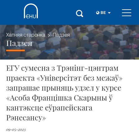
BE
Хатняя старонка
Падзея
Падзея
ЕГУ сумесна з Трэнінг-цэнтрам
праекта «Універсітэт без межаў»
запрашае прыняць удзел у курсе
«Асоба Францішка Скарыны ў
кантэксце еўрапейскага
Рэнесансу»
09-05-2023