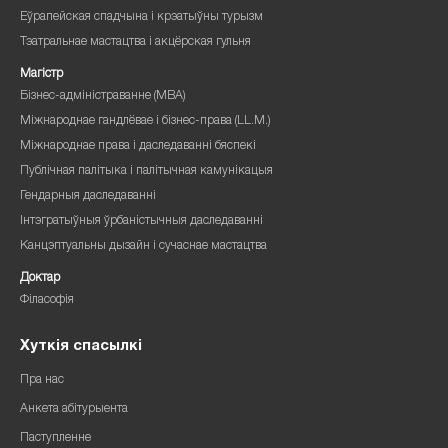
Еўрапейская спадчына і крэатыўны турызм
Тэатральнае мастацтва і акцёрская гульня
Магістр
Бізнес-адміністраванне (MBA)
Міжнароднае гандлёвае і бізнес-права (LL.M.)
Міжнароднае права і даследаванні бяспекі
Публічная палітыка і палітычная камунікацыя
Гендарныя даследаванні
Інтэгратыўныя ўрбаністычныя даследаванні
Канцэптуальны дызайн і сучаснае мастацтва
Доктар
Філасофія
Хуткія спасылкі
Пра нас
Анкета абітурыента
Паступленне