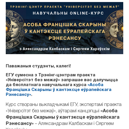
Паважаныя студэнты, калегі!
ЕГУ сумесна з Трэнінг-цэнтрам праекта
«Універсітэт без межаў» запрашае вас далучыцца
да бясплатнага навучальнага курса
«Асоба
Францішка Скарыны ў кантэксце еўрапейскага
Рэнесансу»
.
Курс створаны выкладчыкамі ЕГУ, экспертамi праекта
«Універсітэт без межаў», аўтарамі канцэпцыі
«Асоба
Францішка Скарыны ў кантэксце еўрапейскага
Рэнесансу»
– Аляксандрам Калбаскам і Сяргеем