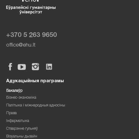
+370 5 263 9650
office@ehu.lt
Адукацыйныя праграмы
Бакалаўр
Бізнес-эканоміка
Палітыка і міжнародныя адносіны
Права
Інфарматыка
Стварэнне гульняў
Візуальны дызайн