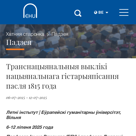
BE
Хатняя старонка
Падзея
Падзея
Транснацыянальныя выклікі
нацыянальнага гістарыяпісання
пасля 1815 года
06-07-2025 - 12-07-2025
Летні інстытут | Еўрапейскі гуманітарны ўніверсітэт,
Вільня
6-12 ліпеня 2025 года