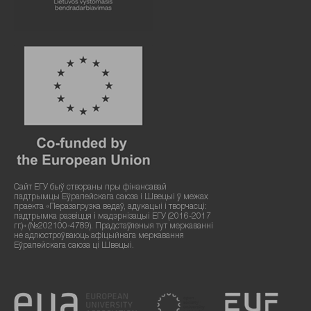
Сайт ЕГУ быў створаны пры фінансавай
падтрымцы Еўрапейскага саюза і Швецыі ў межах
праекта «Перазагрузка ведаў, адукацыі і творчасці:
падтрымка развіцця і мадэрнізацыі ЕГУ (2016-2017
гг.)» (№202100-4789). Прадстаўленыя тут меркаванні
не адлюстроўваюць афіцыйнага меркавання
Еўрапейскага саюза ці Швецыі.