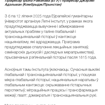
Прафесар Ірына Раманава (ЕГУ) і прафесар Джэрэмі
Адэльман (Кембрыдж/Прынстан)
З 6 па 12 ліпеня 2025 года Еўрапейскі гуманітарны
ўніверсітэт арганізуе Летні інстытут, у рамках якога
прадугледжваецца вывучэнне і абмеркаванне
актуальных праблем у галіне глабальнай і
транснацыянальнай гісторыі ў кантэксце
нацыяналізму, які адраджаецца. Праграма
прадугледжвае спалучэнне лекцыйных заняткаў,
семінарскіх дыскусій і даследчых мерапрыемстваў,
прысвечаных рэгіянальнай гісторыі пасля 1815 года.
Асноўныя тэмы Інстытута ўключаюць: Сучасныя выклікі
глабальнай і транснацыянальнай гісторыі; у пошуках
мікра-глабальнай гісторыі; нацыянальныя наратывы ў
глабальным кантэксце: скрыжаванне гістарычных
перспектыў; міграцыйныя працэсы і трансфармацыя
межаў; гвалт; дэмакратыя і транснацыянальныя рухі.