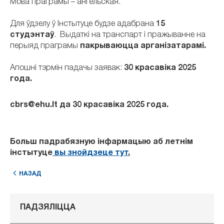
Мова праграмы – ангельская.
Для ўдзелу ў Інстытуце будзе адабрана
15
студэнтаў
. Выдаткі на транспарт і пражыванне на
перыяд праграмы
пакрываюцца арганізатарамі.
Апошні тэрмін падачы заявак:
30 красавіка 2025
года.
cbrs@ehu.lt да 30 красавіка 2025 года.
Больш падрабязную інфармацыю аб летнім
інстытуце
вы знойдзеце тут
.
НАЗАД
ПАДЗЯЛІЦЦА