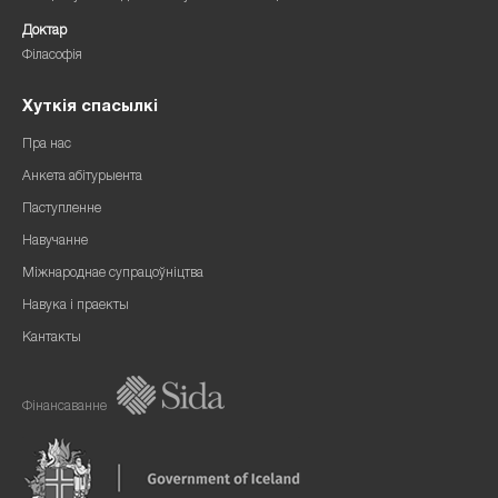
Доктар
Філасофія
Хуткія спасылкі
Пра нас
Анкета абітурыента
Паступленне
Навучанне
Міжнароднае супрацоўніцтва
Навука і праекты
Кантакты
Фінансаванне