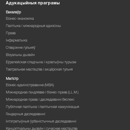
Адукацыйныя праграмы
Бакалаўр
Бізнес-эканоміка
Палітыка і міжнародныя адносіны
Права
Інфарматыка
Стварэнне гульняў
Візуальны дызайн
Еўрапейская спадчына і крэатыўны турызм
Тэатральнае мастацтва і акцёрская гульня
Магістр
Бізнес-адміністраванне (MBA)
Міжнароднае гандлёвае і бізнес-права (LL.M.)
Міжнароднае права і даследаванні бяспекі
Публічная палітыка і палітычная камунікацыя
Гендарныя даследаванні
Інтэгратыўныя ўрбаністычныя даследаванні
Канцэптуальны дызайн і сучаснае мастацтва