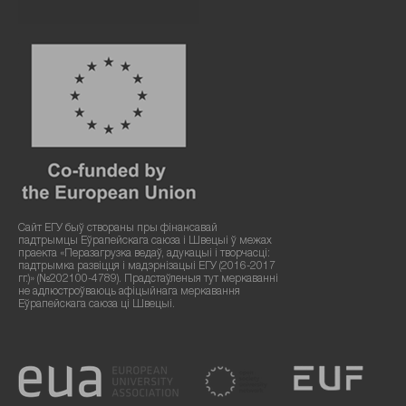
Сайт ЕГУ быў створаны пры фінансавай
падтрымцы Еўрапейскага саюза і Швецыі ў межах
праекта «Перазагрузка ведаў, адукацыі і творчасці:
падтрымка развіцця і мадэрнізацыі ЕГУ (2016-2017
гг.)» (№202100-4789). Прадстаўленыя тут меркаванні
не адлюстроўваюць афіцыйнага меркавання
Еўрапейскага саюза ці Швецыі.