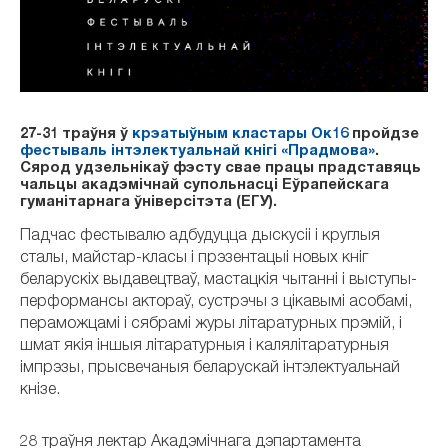
27-31 траўня ў
крэатыўным кластары Ок16
пройдзе
фестываль інтэлектуальнай кнігі «Прадмова»
.
Сярод удзельнікаў фэсту свае працы прадставяць
чальцы акадэмічнай супольнасці Еўрапейскага
гуманітарнага ўніверсітэта (ЕГУ).
Падчас фестывалю адбудуцца дыскусіі і круглыя
сталы, майстар-класы і прэзентацыі новых кніг
беларускіх выдавецтваў, мастацкія чытанні і выступы-
перформансы актораў, сустрэчы з цікавымі асобамі,
пераможцамі і сябрамі журы літаратурных прэмій, і
шмат якія іншыя літаратурныя і калялітаратурныя
імпрэзы, прысвечаныя беларускай інтэлектуальнай
кнізе.
28 траўня лектар Акадэмічнага дэпартамента