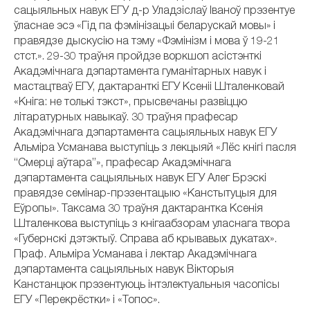
сацыяльных навук ЕГУ д-р Уладзіслаў Іваноў прэзентуе
ўласнае эсэ «
Гід па фэмінізацыі беларускай мовы» і
правядзе дыскусію на тэму «Фэмінізм і мова ў 19-21
стст.». 29-30 траўня пройдзе воркшоп асістэнткі
Акадэмічнага дэпартамента гуманітарных навук і
мастацтваў ЕГУ, дактаранткі ЕГУ Ксеніі Шталенковай
«Кніга: не толькі тэкст», прысвечаны развіццю
літаратурных навыкаў. 30 траўня прафесар
Акадэмічнага дэпартамента сацыяльных навук ЕГУ
Альміра Усманава выступіць з лекцыяй «Лёс кнігі пасля
“Смерці аўтара”», прафесар Акадэмічнага
дэпартамента сацыяльных навук ЕГУ Алег Брэскі
правядзе семінар-прэзентацыю «Канстытуцыя для
Еўропы». Таксама 30 траўня дактарантка Ксенія
Шталенкова выступіць з кнігаабзорам уласнага твора
«Губернскі дэтэктыў. Справа аб крывавых дукатах».
Праф. Альміра Усманава і лектар Акадэмічнага
дэпартамента сацыяльных навук Вікторыя
Канстанцюк прэзентуюць інтэлектуальныя часопісы
ЕГУ «Перекрёстки» і «Топос».