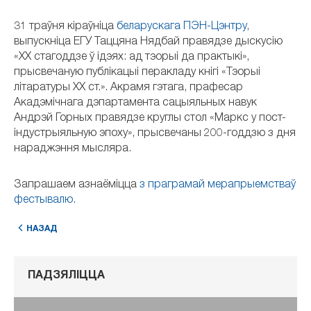
31 траўня кіраўніца
беларускага ПЭН-Цэнтру
,
выпускніца ЕГУ Таццяна Нядбай правядзе дыскусію
«ХХ стагоддзе ў ідэях: ад тэорыі да практыкі»,
прысвечаную публікацыі перакладу кнігі «Тэорыі
літаратуры ХХ ст.». Акрамя гэтага, прафесар
Акадэмічнага дэпартамента сацыяльных навук
Андрэй Горных правядзе круглы стол «Маркс у пост-
індустрыяльную эпоху», прысвечаны 200-годдзю з дня
нараджэння мысляра.
Запрашаем азнаёміцца
з праграмай мерапрыемстваў
фестывалю
.
НАЗАД
ПАДЗЯЛІЦЦА