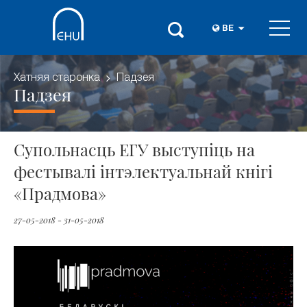
BE
Хатняя старонка
Падзея
Падзея
Супольнасць ЕГУ выступіць на
фестывалі інтэлектуальнай кнігі
«Прадмова»
27-05-2018 - 31-05-2018