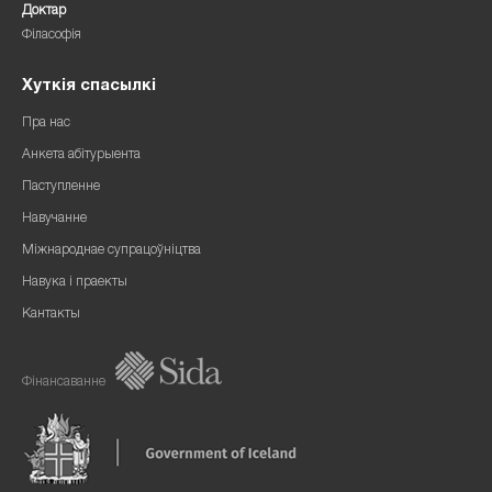
Доктар
Філасофія
Хуткія спасылкі
Пра нас
Анкета абітурыента
Паступленне
Навучанне
Міжнароднае супрацоўніцтва
Навука і праекты
Кантакты
Фінансаванне