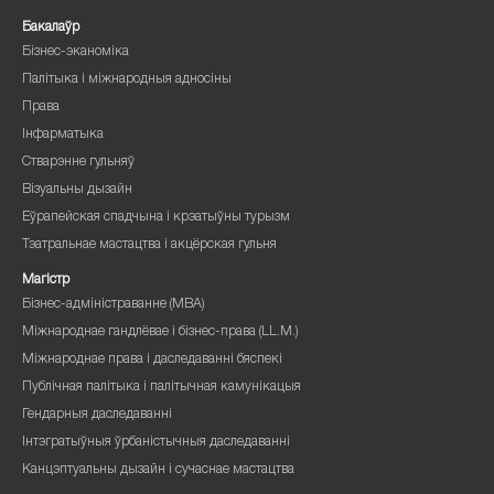
Бакалаўр
Бізнес-эканоміка
Палітыка і міжнародныя адносіны
Права
Інфарматыка
Стварэнне гульняў
Візуальны дызайн
Еўрапейская спадчына і крэатыўны турызм
Тэатральнае мастацтва і акцёрская гульня
Магістр
Бізнес-адміністраванне (MBA)
Міжнароднае гандлёвае і бізнес-права (LL.M.)
Міжнароднае права і даследаванні бяспекі
Публічная палітыка і палітычная камунікацыя
Гендарныя даследаванні
Інтэгратыўныя ўрбаністычныя даследаванні
Канцэптуальны дызайн і сучаснае мастацтва