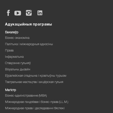
Адукацыйныя праграмы
Бакалаўр
Бізнес-эканоміка
Палітыка і міжнародныя адносіны
Права
Інфарматыка
Стварэнне гульняў
Візуальны дызайн
Еўрапейская спадчына і крэатыўны турызм
Тэатральнае мастацтва і акцёрская гульня
Магістр
Бізнес-адміністраванне (MBA)
Міжнароднае гандлёвае і бізнес-права (LL.M.)
Міжнароднае права і даследаванні бяспекі