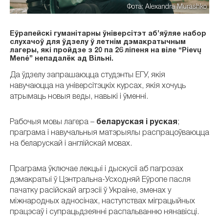
Фота: Alexandra Murashko
Еўрапейскі гуманітарны ўніверсітэт аб’яўляе набор
слухачоў для ўдзелу ў летнім дэмакратычным
лагеры, які пройдзе з 20 па 26 ліпеня на віле “Pievų
Menė” непадалёк ад Вільні.
Да ўдзелу запрашаюцца студэнты ЕГУ, якія
навучаюцца на універсітэцкіх курсах, якія хочуць
атрымаць новыя веды, навыкі і ўменні.
Рабочыя мовы лагера –
беларуская і руская
;
праграма і навучальныя матэрыялы распрацоўваюцца
на беларускай і англійскай мовах.
Праграма ўключае лекцыі і дыскусіі аб пагрозах
дэмакратыі ў Цэнтральна-Усходняй Еўропе пасля
пачатку расійскай агрэсіі ў Украіне, зменах у
міжнародных адносінах, наступствах міграцыйных
працэсаў і супрацьдзеянні распальванню нянавісці.