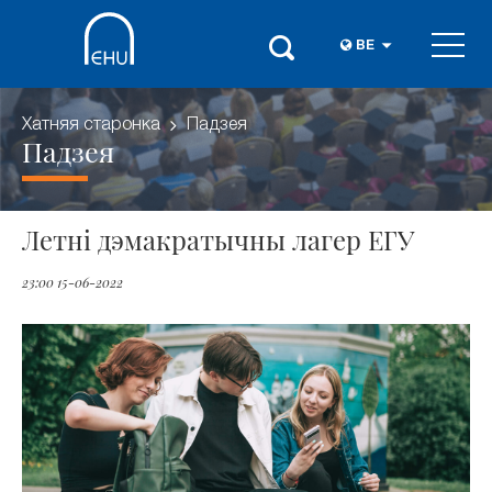
BE
Хатняя старонка
Падзея
Падзея
Летні дэмакратычны лагер ЕГУ
23:00 15-06-2022