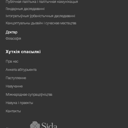
Публічная палітыка і палітычная камунікацыя
Гендарныя даследаванні
Інтэгратыўныя ўрбаністычныя даследаванні
Канцэптуальны дызайн і сучаснае мастацтва
Доктар
Філасофія
Хуткія спасылкі
Пра нас
Анкета абітурыента
Паступленне
Навучанне
Міжнароднае супрацоўніцтва
Навука і праекты
Кантакты