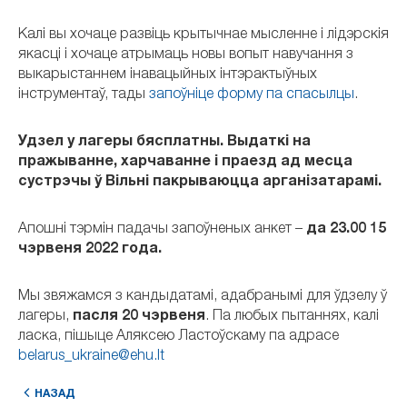
Калі вы хочаце развіць крытычнае мысленне і лідэрскія
якасці і хочаце атрымаць новы вопыт навучання з
выкарыстаннем інавацыйных інтэрактыўных
інструментаў, тады
запоўніце форму па спасылцы
.
Удзел у лагеры бясплатны.
Выдаткі на
пражыванне, харчаванне і праезд ад месца
сустрэчы ў Вільні пакрываюцца арганізатарамі.
Апошні тэрмін падачы запоўненых анкет –
да 23.00 15
чэрвеня 2022 года.
Мы звяжамся з кандыдатамі, адабранымі для ўдзелу ў
лагеры,
пасля 20 чэрвеня
. Па любых пытаннях, калі
ласка, пішыце Аляксею Ластоўскаму па адрасе
belarus_ukraine@ehu.lt
НАЗАД