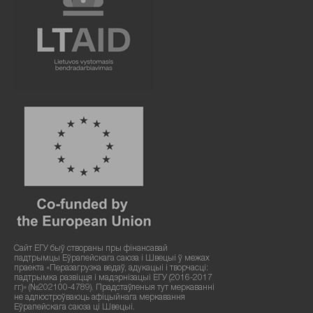
Сайт ЕГУ быў створаны пры фінансавай
падтрымцы Еўрапейскага саюза і Швецыі ў межах
праекта «Перазагрузка ведаў, адукацыі і творчасці:
падтрымка развіцця і мадэрнізацыі ЕГУ (2016-2017
гг.)» (№202100-4789). Прадстаўленыя тут меркаванні
не адлюстроўваюць афіцыйнага меркавання
Еўрапейскага саюза ці Швецыі.