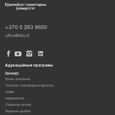
+370 5 263 9650
office@ehu.lt
Адукацыйныя праграмы
Бакалаўр
Бізнес-эканоміка
Палітыка і міжнародныя адносіны
Права
Інфарматыка
Стварэнне гульняў
Візуальны дызайн