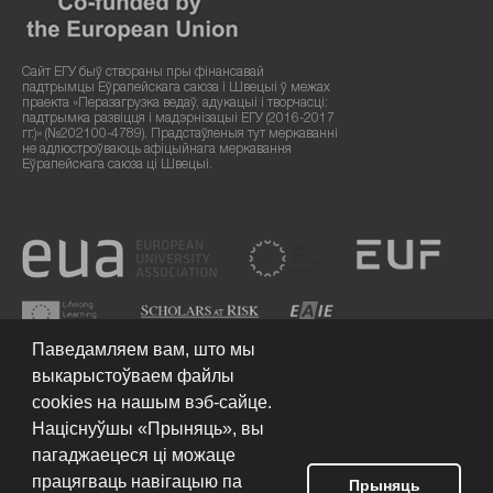
Сайт ЕГУ быў створаны пры фінансавай
падтрымцы Еўрапейскага саюза і Швецыі ў межах
праекта «Перазагрузка ведаў, адукацыі і творчасці:
падтрымка развіцця і мадэрнізацыі ЕГУ (2016-2017
гг.)» (№202100-4789). Прадстаўленыя тут меркаванні
не адлюстроўваюць афіцыйнага меркавання
Еўрапейскага саюза ці Швецыі.
Паведамляем вам, што мы
выкарыстоўваем файлы
cookies на нашым вэб-сайце.
Націснуўшы «Прыняць», вы
пагаджаецеся ці можаце
працягваць навігацыю па
Умовы выкарыстання сайта
© 2026 Еўрапейскі гуманітарны
Прыняць