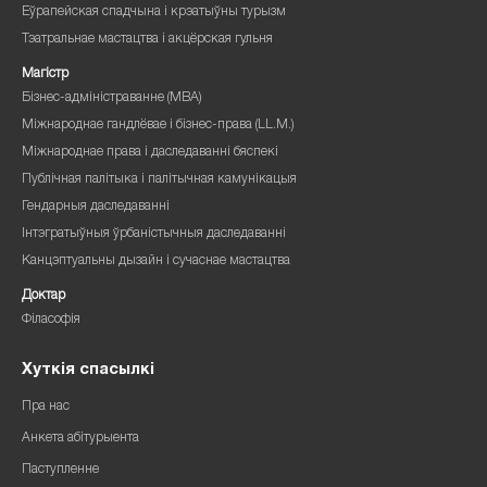
Еўрапейская спадчына і крэатыўны турызм
Тэатральнае мастацтва і акцёрская гульня
Магістр
Бізнес-адміністраванне (MBA)
Міжнароднае гандлёвае і бізнес-права (LL.M.)
Міжнароднае права і даследаванні бяспекі
Публічная палітыка і палітычная камунікацыя
Гендарныя даследаванні
Інтэгратыўныя ўрбаністычныя даследаванні
Канцэптуальны дызайн і сучаснае мастацтва
Доктар
Філасофія
Хуткія спасылкі
Пра нас
Анкета абітурыента
Паступленне