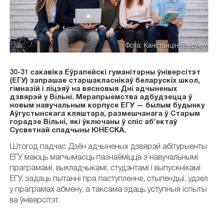
Фота: Канстанцін Грыднеў
30-31 сакавіка Еўрапейскі гуманітарны ўніверсітэт
(ЕГУ) запрашае старшакласнікаў беларускіх школ,
гімназій і ліцэяў на вясновыя Дні адчыненых
дзвярэй у Вільні. Мерапрыемства адбудзецца ў
новым навучальным корпусе ЕГУ — былым будынку
Аўгустынскага кляштара, размешчанага ў Старым
горадзе Вільні, які ўключаны ў спіс аб’ектаў
Сусветнай спадчыны ЮНЕСКА.
Штогод падчас Дзён адчыненых дзвярэй абітурыенты
ЕГУ маюць магчымасць пазнаёміцца ​​з навучальнымі
праграмамі, выкладчыкамі, студэнтамі і выпускнікамі
ЕГУ, задаць пытанні пра паступленне, стыпендыі, удзел
у праграмах абмену, а таксама здаць уступныя іспыты
ва ўніверсітэт.