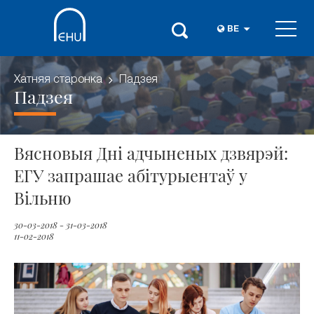
BE
Хатняя старонка
Падзея
Падзея
Вясновыя Дні адчыненых дзвярэй:
ЕГУ запрашае абітурыентаў у
Вільню
30-03-2018 - 31-03-2018
11-02-2018