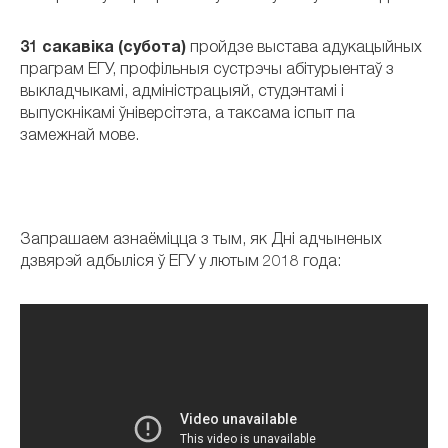
31 сакавіка (субота)
пройдзе выстава адукацыйных
праграм ЕГУ, профільныя сустрэчы абітурыентаў з
выкладчыкамі, адміністрацыяй, студэнтамі і
выпускнікамі ўніверсітэта, а таксама іспыт па
замежнай мове.
Запрашаем азнаёміцца з тым, як Дні адчыненых
дзвярэй адбыліся ў ЕГУ у лютым 2018 года: