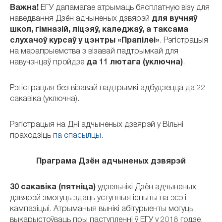
Важна!
ЕГУ дапамагае атрымаць бясплатную візу для
наведвання Дзён адчыненых дзвярэй
для вучняў
школ, гімназій, ліцэяў, каледжаў,
а таксама
слухачоў курсаў у цэнтры «Прапілеі»
. Рэгістрацыя
на мерапрыемства з візавай падтрымкай для
навучэнцаў пройдзе
да 11 лютага (уключна)
.
Рэгістрацыя без візавай падтрымкі адбудзецца да 22
сакавіка (уключна).
Рэгістрацыя на Дні адчыненых дзвярэй у Вільні
праходзіць
па спасылцы.
Праграма Дзён адчыненых дзвярэй
30 сакавіка (пятніца)
удзельнікі Дзён адчыненых
дзвярэй змогуць здаць уступныя іспыты па эсэ і
кампазіцыі. Атрыманыя вынікі абітурыенты могуць
выкарыстоўваць пры паступленні ў ЕГУ у 2018 годзе.