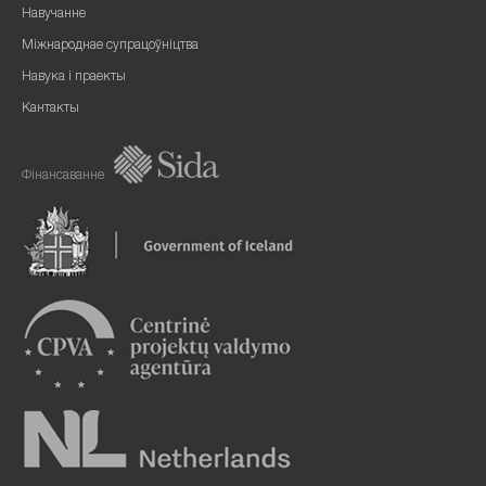
Навучанне
Міжнароднае супрацоўніцтва
Навука і праекты
Кантакты
Фінансаванне