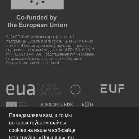
Сайт ЕГУ быў створаны пры фінансавай
падтрымцы Еўрапейскага саюза і Швецыі ў межах
праекта «Перазагрузка ведаў, адукацыі і творчасці:
падтрымка развіцця і мадэрнізацыі ЕГУ (2016-2017
гг.)» (№202100-4789). Прадстаўленыя тут меркаванні
не адлюстроўваюць афіцыйнага меркавання
Еўрапейскага саюза ці Швецыі.
Паведамляем вам, што мы
выкарыстоўваем файлы
cookies на нашым вэб-сайце.
Націснуўшы «Прыняць», вы