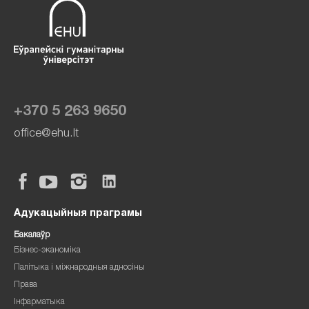
+370 5 263 9650
office@ehu.lt
Адукацыйныя праграмы
Бакалаўр
Бізнес-эканоміка
Палітыка і міжнародныя адносіны
Права
Інфарматыка