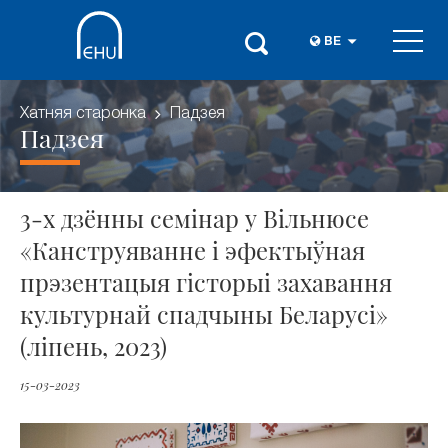
BE
Хатняя старонка
Падзея
Падзея
3-х дзённы семінар у Вільнюсе
«Канструяванне і эфектыўная
прэзентацыя гісторыі захавання
культурнай спадчыны Беларусі»
(ліпень, 2023)
15-03-2023