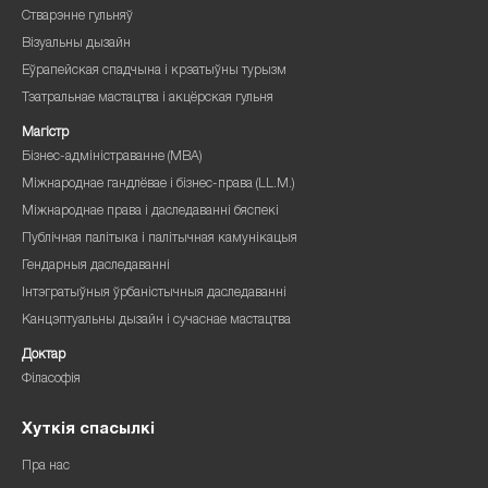
Стварэнне гульняў
Візуальны дызайн
Еўрапейская спадчына і крэатыўны турызм
Тэатральнае мастацтва і акцёрская гульня
Магістр
Бізнес-адміністраванне (MBA)
Міжнароднае гандлёвае і бізнес-права (LL.M.)
Міжнароднае права і даследаванні бяспекі
Публічная палітыка і палітычная камунікацыя
Гендарныя даследаванні
Інтэгратыўныя ўрбаністычныя даследаванні
Канцэптуальны дызайн і сучаснае мастацтва
Доктар
Філасофія
Хуткія спасылкі
Пра нас