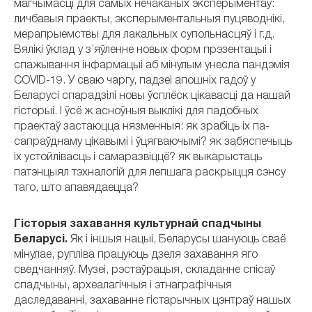
магчымасці для самых нечаканых эксперыментаў:
личбавыя праекты, эксперыментальныя пуцяводнікі,
мерапрыемствы для лакальных супольнасцяў і г.д.
Вялікі ўклад у з’яўленне новых форм прэзентацыі і
спажывання інфармацыі аб мінулым унесла пандэмія
COVID-19. У сваю чаргу, падзеі апошніх гадоў у
Беларусі спарадзілі новы ўсплёск цікавасці да нашай
гісторыі. І ўсё ж асноўныя выклікі для падобных
праектаў застаюцца нязменныя: як зрабіць іх па-
сапраўднаму цікавымі і ўцягваючымі? як забяспечыць
іх устойлівасць і самаразвіццё? як выкарыстаць
патэнцыял тэхналогій для лепшага раскрыцця сэнсу
таго, што апавядаецца?
Гісторыя захавання культурнай спадчыны
Беларусі.
Як і іншыя нацыі, Беларусы шануюць сваё
мінулае, рупліва працуюць дзеля захавання яго
сведчанняў. Музеі, рэстаўрацыя, складанне спісаў
спадчыны, археалагічныя і этнаграфічныя
даследаванні, захаванне гістарычных цэнтраў нашых