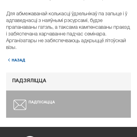
Для абмежаванай колькасці ўдзельнікаў па запыце і ў
адпаведнасці з наяўнымі рэсурсамі, будзе
прапанаваны гатэль, а таксама кампенсаваны праезд
і забяспечана харчаванне падчас семінара.
Арганізатары не забяспечваюць адкрыццё літоўскай
візы.
НАЗАД
ПАДЗЯЛІЦЦА
ПАДПІСАЦЦА