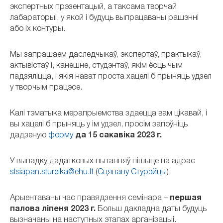
экспертных прэзентацый, а таксама творчай
лабараторыі, у якой і будуць выпрацаваны рашэнні
або іх контуры.
Мы запрашаем даследчыкаў, экспертаў, практыкаў,
актывістаў і, канешне, студэнтаў, якім ёсць чым
падзяліцца, і якія нават проста хацелі б прыняць удзел
у творчым працэсе.
Калі тэматыка мерапрыемства здаецца вам цікавай, і
вы хацелі б прыняць у ім удзел, просім запоўніць
дадзеную
форму
да 15 сакавіка 2023 г.
У выпадку дадатковых пытанняў пішыце на адрас
stsiapan.stureika@ehu.lt
(
Сцяпану Стурэйцы
).
Арыентаваны час правядзення семінара –
першая
палова ліпеня 2023 г.
Больш дакладна даты будуць
вызначаны на наступных этапах арганізацыі.