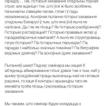
гарадоў… Так, гісторыя захавання спадчыны поўная
страт, але ацаніце і тое, што ўсё ж было зроблена,
пачынаючы савецкім часам, гэтак і ў гады
незалежнасці. Асноўнае пытанне гісторыі захавання
спадчыны Беларусі ў тым, што яна ўсё яшчэ не
напісана. Ды і як яе пісаць? Як гісторыю разбурэнняў?
Гісторыю рэстаўрацый? Гісторыю прававых актаў ці
горадаабарончых кампаній? А яшчэ як структураваць
гэтую гісторыю? Па гістарычных перыядах? Па
гарадах і найбольш значных помніках? Па біяграфіях
вядомых дзеячаў? Па асноўных ідэях захавання?
Пытанняў шмат! Падчас семінара мы хацелі б
аб’яднаць абмеркаванне гэтых дзвюх тэм з тым, каб у
выніку трохдзённай працы вызначыць калі не гатовыя
рашэнні, то хаця б контуры і арыенціры таго як
менавіта трэба пісаць і расказваць гісторыю
захавання.
Мы чакаем, што семінар будзе складацца з