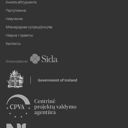
Анкета абітурыента
Паступленне
Навучанне
Міжнароднае супрацоўніцтва
Навука і праекты
Кантакты
Фінансаванне