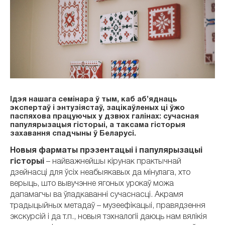
Ідэя нашага семінара ў тым, каб аб’яднаць
экспертаў і энтузіястаў, зацікаўленых ці ўжо
паспяхова працуючых у дзвюх галінах: сучасная
папулярызацыя гісторыі, а таксама гісторыя
захавання спадчыны ў Беларусі.
Новыя фарматы прэзентацыі і папулярызацыі
гісторыі
– найважнейшы кірунак практычнай
дзейнасці для ўсіх неабыякавых да мінулага, хто
верыць, што вывучэнне ягоных урокаў можа
дапамагчы ва ўладкаванні сучаснасці. Акрамя
традыцыйных метадаў – музеефікацыі, правядзення
экскурсій і да т.п., новыя тэхналогіі даюць нам вялікія