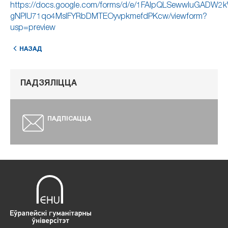
https://docs.google.com/forms/d/e/1FAIpQLSewwIuGADW2
gNPlU71qo4MslFYRbDMTEOyvpkmefdPKcw/viewform?
usp=preview
НАЗАД
ПАДЗЯЛІЦЦА
ПАДПІСАЦЦА