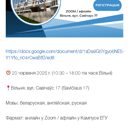
https://docs.google.com/document/d/1sDsxlG5Ygyo6NE5-
Y1Yfo_n04rCwsBfD/edit
20 чэрвеня 2025 г. (10:30 – 18:00 па часе Вільні)
Вільня, вул. Савічаўс 17 (Savičiaus 17)
Мовы: беларуская, англійская, руская
Фармат: анлайн у Zoom / афлайн у Кампусе ЕГУ