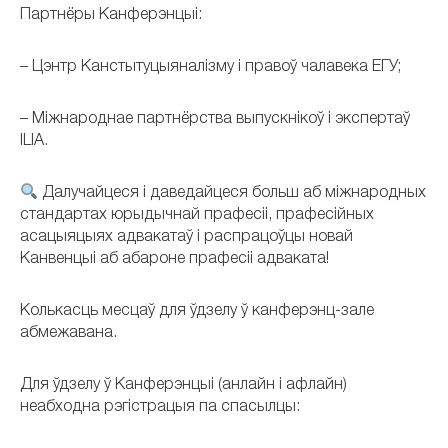
Партнёры Канферэнцыі:
– Цэнтр Канстытуцыяналізму і правоў чалавека ЕГУ;
– Міжнароднае партнёрства выпускнікоў і экспертаў
ILIA.
Далучайцеся і даведайцеся больш аб міжнародных
стандартах юрыдычнай прафесіі, прафесійных
асацыяцыях адвакатаў і распрацоўцы новай
Канвенцыі аб абароне прафесіі адваката!
Колькасць месцаў для ўдзелу ў канферэнц-зале
абмежавана.
Для ўдзелу ў Канферэнцыі (анлайн і афлайн)
неабходна рэгістрацыя па спасылцы: