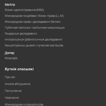
Магістр
Бізнес-адміністраванне (MBA)
Міжнароднае гандлёвае і бізнес-права (LL.M.)
Міжнароднае права і даследаванні бяспекі
Публічная палітыка і палітычная камунікацыя
Гендарныя даследаванні
Інтэгратыўныя ўрбаністычныя даследаванні
Канцэптуальны дызайн і сучаснае мастацтва
Доктар
Філасофія
Хуткія спасылкі
Пра нас
Анкета абітурыента
Паступленне
Навучанне
Міжнароднае супрацоўніцтва