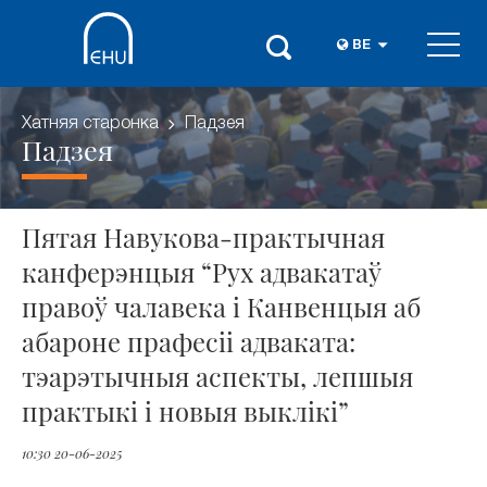
BE
Хатняя старонка
Падзея
Падзея
Пятая Навукова-практычная
канферэнцыя “Рух адвакатаў
правоў чалавека і Канвенцыя аб
абароне прафесіі адваката:
тэарэтычныя аспекты, лепшыя
практыкі і новыя выклікі”
10:30 20-06-2025