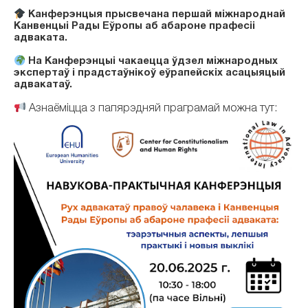
Канферэнцыя прысвечана першай міжнароднай
Канвенцыі Рады Еўропы аб абароне прафесіі
адваката.
На Канферэнцыі чакаецца ўдзел міжнародных
экспертаў і прадстаўнікоў еўрапейскіх асацыяцый
адвакатаў.
Азнаёміцца ​​з папярэдняй праграмай можна тут: