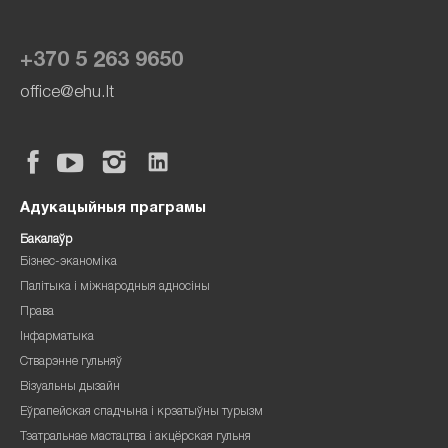
+370 5 263 9650
office@ehu.lt
Адукацыйныя праграмы
Бакалаўр
Бізнес-эканоміка
Палітыка і міжнародныя адносіны
Права
Інфарматыка
Стварэнне гульняў
Візуальны дызайн
Еўрапейская спадчына і крэатыўны турызм
Тэатральнае мастацтва і акцёрская гульня