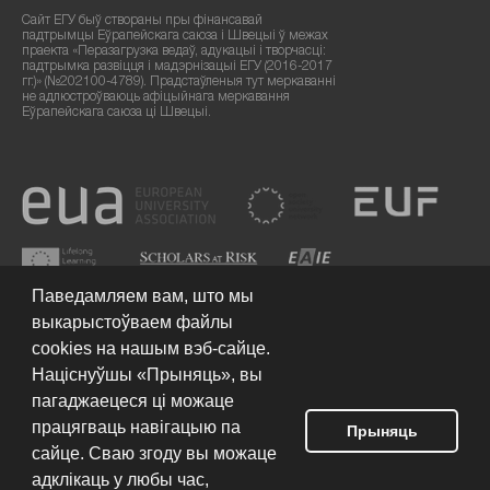
Сайт ЕГУ быў створаны пры фінансавай
падтрымцы Еўрапейскага саюза і Швецыі ў межах
праекта «Перазагрузка ведаў, адукацыі і творчасці:
падтрымка развіцця і мадэрнізацыі ЕГУ (2016-2017
гг.)» (№202100-4789). Прадстаўленыя тут меркаванні
не адлюстроўваюць афіцыйнага меркавання
Еўрапейскага саюза ці Швецыі.
Паведамляем вам, што мы
выкарыстоўваем файлы
cookies на нашым вэб-сайце.
Націснуўшы «Прыняць», вы
пагаджаецеся ці можаце
працягваць навігацыю па
Умовы выкарыстання сайта
© 2026 Еўрапейскі гуманітарны
Прыняць
ўніверсітэт
сайце. Сваю згоду вы можаце
адклікаць у любы час,