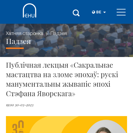
BE
Хатняя старонка
Падзея
Падзея
Публічная лекцыя «Сакральнае
мастацтва на зломе эпохаў: рускі
манументальны жывапіс эпохі
Стэфана Яворскага»
19:00 30-03-2023