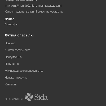
Гендарныя даследаванні
Інтэгратыўныя ўрбаністычныя даследаванні
Канцэптуальны дызайн і сучаснае мастацтва
Доктар
Філасофія
Хуткія спасылкі
Пра нас
Анкета абітурыента
Паступленне
Навучанне
Міжнароднае супрацоўніцтва
Навука і праекты
Кантакты
Фінансаванне