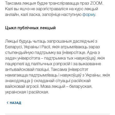
Таксама лекцыя будзе трансліравацца праз ZOOM.
Калі вы яшчэ не зарэгістраваліся на курс лекцый
анлайн, калі ласка, запоўніце наступную
форму
.
Цыкл публічных лекцый
Лекцыі будуць чытаць запрошаныя даследчыкі з
Беларусі, Украіны і Расіі, якія атрымліваюць зараз
стыпендыйную падтрымку ва ўніверсітэце. Адна з
задач універсітэта – падтрымка тых навукоўцаў, якія
пацярпелі ад палітычных рэпрэсій і за выказванне
антывайсковай пазіцыі. Таксама ўніверсітэт
намагаецца падтрымліваць і навукоўцаў з Украіны, якія
знаходзяцца ў складанай сітуацыі расійскай
вайсковай агрэсіі. Мова лекцый – беларуская,
украінская і расійская.
НАЗАД