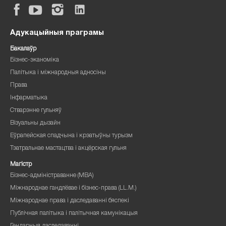
Адукацыйныя праграмы
Бакалаўр
Бізнес-эканоміка
Палітыка і міжнародныя адносіны
Права
Інфарматыка
Стварэнне гульняў
Візуальны дызайн
Еўрапейская спадчына і крэатыўны турызм
Тэатральнае мастацтва і акцёрская гульня
Магістр
Бізнес-адміністраванне (MBA)
Міжнароднае гандлёвае і бізнес-права (LL.M.)
Міжнароднае права і даследаванні бяспекі
Публічная палітыка і палітычная камунікацыя