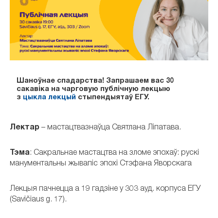
Шаноўнае спадарства! Запрашаем вас
30
сакав
іка
на чарговую публічную лекцыю
з
цыкла лекцый
стыпендыятаў ЕГУ.
Лектар
– мастацтвазнаўца Святлана Ліпатава.
Тэма
: Сакральнае мастацтва на зломе эпохаў: рускі
манументальны жывапіс эпохі Стэфана Яворскага
Лекцыя пачнецца а 19 гадзіне у 303 ауд. корпуса ЕГУ
(Savičiaus g. 17).