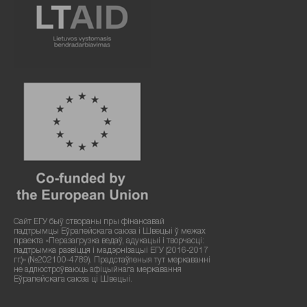
Сайт ЕГУ быў створаны пры фінансавай
падтрымцы Еўрапейскага саюза і Швецыі ў межах
праекта «Перазагрузка ведаў, адукацыі і творчасці:
падтрымка развіцця і мадэрнізацыі ЕГУ (2016-2017
гг.)» (№202100-4789). Прадстаўленыя тут меркаванні
не адлюстроўваюць афіцыйнага меркавання
Еўрапейскага саюза ці Швецыі.