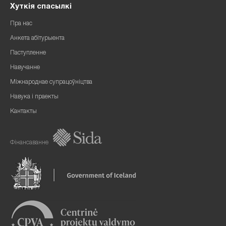
Хуткія спасылкі
Пра нас
Анкета абітурыента
Паступленне
Навучанне
Міжнароднае супрацоўніцтва
Навука і праекты
Кантакты
Фінансаванне