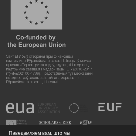
Сайт ЕГУ быў створаны пры фінансавай
падтрымцы Еўрапейскага саюза і Швецыі ў межах
праекта «Перазагрузка ведаў, адукацыі і творчасці:
падтрымка развіцця і мадэрнізацыі ЕГУ (2016-2017
гг.)» (№202100-4789). Прадстаўленыя тут меркаванні
не адлюстроўваюць афіцыйнага меркавання
Еўрапейскага саюза ці Швецыі.
Паведамляем вам, што мы