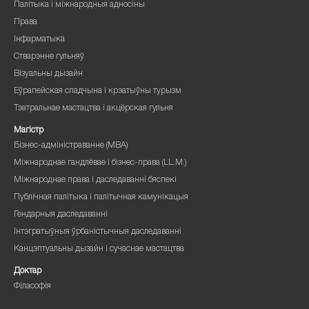
Палітыка і міжнародныя адносіны
Права
Інфарматыка
Стварэнне гульняў
Візуальны дызайн
Еўрапейская спадчына і крэатыўны турызм
Тэатральнае мастацтва і акцёрская гульня
Магістр
Бізнес-адміністраванне (MBA)
Міжнароднае гандлёвае і бізнес-права (LL.M.)
Міжнароднае права і даследаванні бяспекі
Публічная палітыка і палітычная камунікацыя
Гендарныя даследаванні
Інтэгратыўныя ўрбаністычныя даследаванні
Канцэптуальны дызайн і сучаснае мастацтва
Доктар
Філасофія