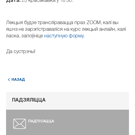
Дата:
25 красакавіка ў 18.30.
Лекцыя будзе трансліравацца праз ZOOM, калі вы
яшчэ не зарэгістраваліся на курс лекцый анлайн, калі
ласка, запоўніце
наступную форму.
Да сустрэчы!
НАЗАД
ПАДЗЯЛІЦЦА
ПАДПІСАЦЦА