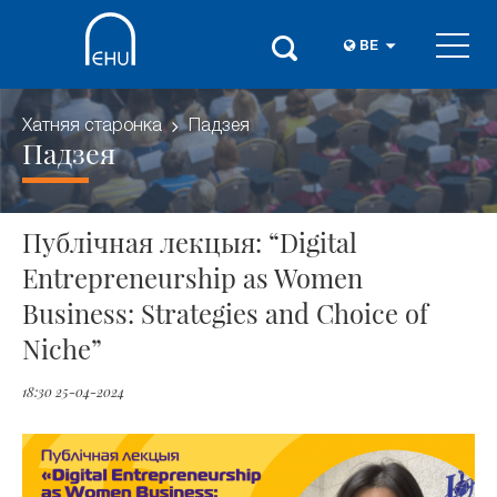
BE
Хатняя старонка
Падзея
Падзея
Публічная лекцыя: “Digital
Entrepreneurship as Women
Business: Strategies and Choice of
Niche”
18:30 25-04-2024