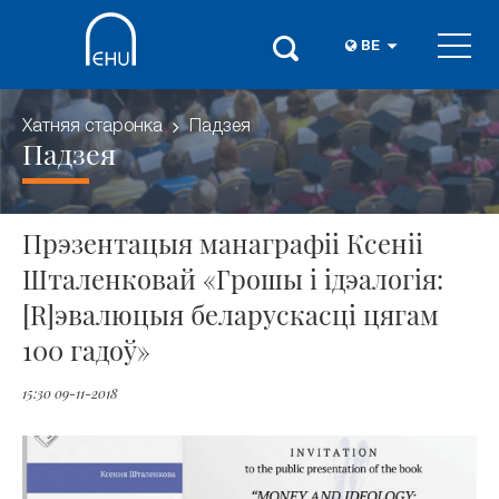
BE
Хатняя старонка
Падзея
Падзея
Прэзентацыя манаграфіі Ксеніі
Шталенковай «Грошы і ідэалогія:
[R]эвалюцыя беларускасці цягам
100 гадоў»
15:30 09-11-2018