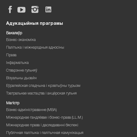
Адукацыйныя праграмы
Бакалаўр
Бізнес-эканоміка
Палітыка і міжнародныя адносіны
Права
Інфарматыка
Стварэнне гульняў
Візуальны дызайн
Еўрапейская спадчына і крэатыўны турызм
Тэатральнае мастацтва і акцёрская гульня
Магістр
Бізнес-адміністраванне (MBA)
Міжнароднае гандлёвае і бізнес-права (LL.M.)
Міжнароднае права і даследаванні бяспекі
Публічная палітыка і палітычная камунікацыя