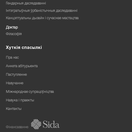
Гендарныя даследаванні
Інтэгратыўныя ўрбаністычныя даследаванні
Канцэптуальны дызайн і сучаснае мастацтва
Доктар
Філасофія
Хуткія спасылкі
Пра нас
Анкета абітурыента
Паступленне
Навучанне
Міжнароднае супрацоўніцтва
Навука і праекты
Кантакты
Фінансаванне