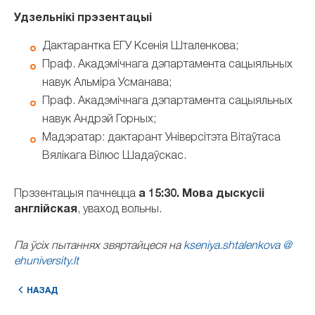
Удзельнікі прэзентацыі
Дактарантка ЕГУ Ксенія Шталенкова;
Праф. Акадэмічнага дэпартамента сацыяльных
навук Альміра Усманава;
Праф. Акадэмічнага дэпартамента сацыяльных
навук Андрэй Горных;
Мадэратар: дактарант Універсітэта Вітаўтаса
Вялікага Вілюс Шадаўскас.
Прэзентацыя пачнецца
а 15:30. Мова дыскусіі
англійская
, уваход вольны.
Па ўсіх пытаннях звяртайцеся на
kseniya.shtalenkova @
ehuniversity.lt
НАЗАД