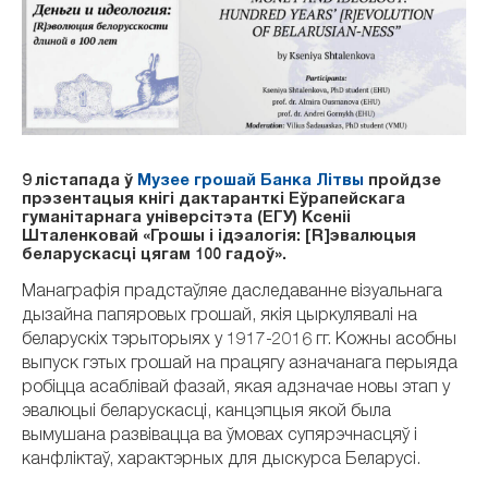
9 лістапада ў
Музее грошай Банка Літвы
пройдзе
прэзентацыя кнігі дактаранткі Еўрапейскага
гуманітарнага універсітэта (ЕГУ) Ксеніі
Шталенковай «Грошы і ідэалогія: [R]эвалюцыя
беларускасці цягам 100 гадоў».
Манаграфія прадстаўляе даследаванне візуальнага
дызайна папяровых грошай, якія цыркулявалі на
беларускіх тэрыторыях у 1917-2016 гг. Кожны асобны
выпуск гэтых грошай на працягу азначанага перыяда
робіцца асаблівай фазай, якая адзначае новы этап у
эвалюцыі беларускасці, канцэпцыя якой была
вымушана развівацца ва ўмовах супярэчнасцяў і
канфліктаў, характэрных для дыскурса Беларусі.