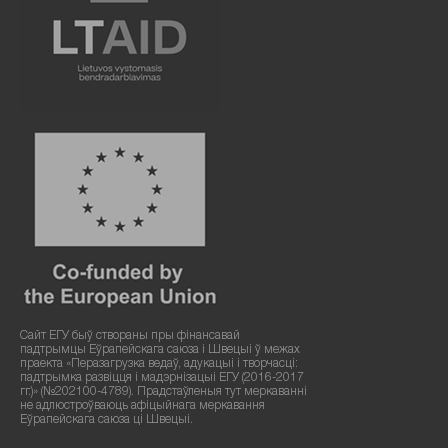
Сайт ЕГУ быў створаны пры фінансавай
падтрымцы Еўрапейскага саюза і Швецыі ў межах
праекта «Перазагрузка ведаў, адукацыі і творчасці:
падтрымка развіцця і мадэрнізацыі ЕГУ (2016-2017
гг.)» (№202100-4789). Прадстаўленыя тут меркаванні
не адлюстроўваюць афіцыйнага меркавання
Еўрапейскага саюза ці Швецыі.