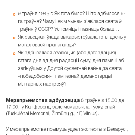
9 траўня 1945 г. Як гэта было? Што адбылося 8-
га траўня? Чаму і якім чынам з’явілася свята 9
траўня ў СССР? Успомніць і пазнаць больш…
Як савецкая ўлада выкарыстоўвала гэты дзень у
мэтах сваёй прапаганды?
Як адбывалася эвалюцыя (або дэградацыя)
гэтага дня ад дня радасці і суму, дня памяці аб
загінуўшых у Другой сусветнай вайне да свята
«победобесия» і пампезнай дэманстарцыі
мілітарных настрояў?
Мерапрыемства адбудзецца
8 траўня з 15.00 да
17.00, у Канферэнц-зале мемарыяла Тускуленай
(Tuskulėnai Memorial, Žirmūnų g., 1F, Vilnius).
У мерапрыемстве прымуць удзел эксперты з Беларусі,