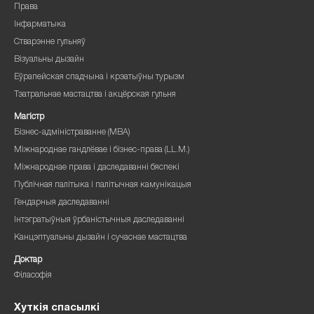
Права
Інфарматыка
Стварэнне гульняў
Візуальны дызайн
Еўрапейская спадчына і крэатыўны турызм
Тэатральнае мастацтва і акцёрская гульня
Магістр
Бізнес-адміністраванне (MBA)
Міжнароднае гандлёвае і бізнес-права (LL.M.)
Міжнароднае права і даследаванні бяспекі
Публічная палітыка і палітычная камунікацыя
Гендарныя даследаванні
Інтэгратыўныя ўрбаністычныя даследаванні
Канцэптуальны дызайн і сучаснае мастацтва
Доктар
Філасофія
Хуткія спасылкі