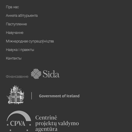
Пра нас
Анкета абітурыента
Паступленне
Навучанне
Міжнароднае супрацоўніцтва
Навука і праекты
Кантакты
Фінансаванне