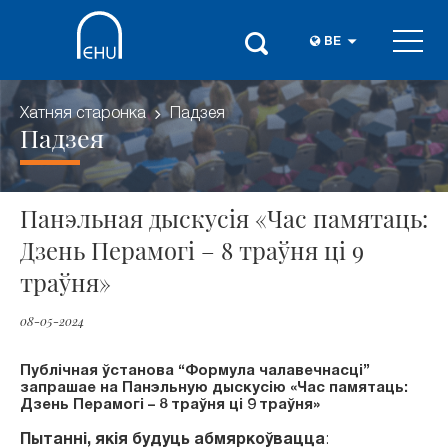
BE
Хатняя старонка
Падзея
Падзея
Панэльная дыскусія «Час памятаць:
Дзень Перамогі – 8 траўня ці 9
траўня»
08-05-2024
Публічная ўстанова “Формула чалавечнасці”
запрашае на
Панэльную дыскусію «Час памятаць:
Дзень Перамогі – 8 траўня ці 9 траўня»
Пытанні, якія будуць абмяркоўвацца
: