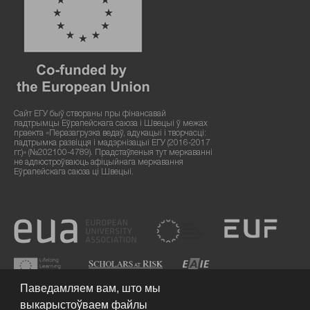
Сайт ЕГУ быў створаны пры фінансавай
падтрымцы Еўрапейскага саюза і Швецыі ў межах
праекта «Перазагрузка ведаў, адукацыі і творчасці:
падтрымка развіцця і мадэрнізацыі ЕГУ (2016-2017
гг.)» (№202100-4789). Прадстаўленыя тут меркаванні
не адлюстроўваюць афіцыйнага меркавання
Еўрапейскага саюза ці Швецыі.
Паведамляем вам, што мы
выкарыстоўваем файлы