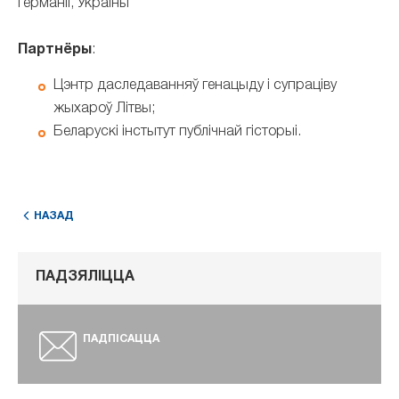
Германіі, Украіны
Партнёры
:
Цэнтр даследаванняў генацыду і супраціву
жыхароў Літвы;
Беларускі інстытут публічнай гісторыі.
НАЗАД
ПАДЗЯЛІЦЦА
ПАДПІСАЦЦА