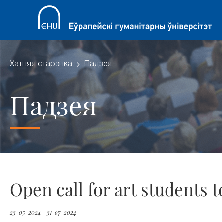
Хатняя старонка
Падзея
Падзея
Open call for art students t
23-05-2024 - 31-07-2024