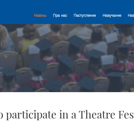
Навіны
Пра нас
Паступленне
Навучанне
На
o participate in a Theatre Fes