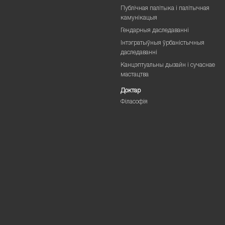
Публічная палітыка і палітычная
камунікацыя
Гендарныя даследаванні
Інтэгратыўныя ўрбаністычныя
даследаванні
Канцэптуальны дызайн і сучаснае
мастацтва
Доктар
Філасофія