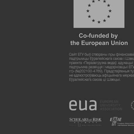
Сайт ЕГУ быў створаны пры фінансава
падтрымцы Еўрапейскага саюза і Шве
праекта «Перазагрузка ведаў, адукацыі і
падтрымка развіцця і мадэрнізацыі ЕГ
гг.)» (№202100-4789). Прадстаўленыя т
не адлюстроўваюць афіцыйнага мерка
Еўрапейскага саюза ці Швецыі.