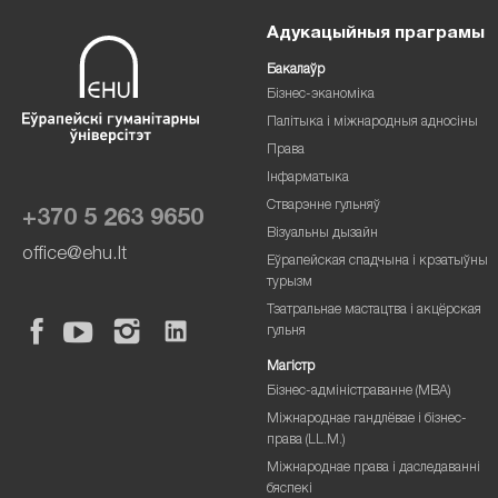
Адукацыйныя праграмы
Бакалаўр
Бізнес-эканоміка
Палітыка і міжнародныя адносіны
Права
Інфарматыка
Стварэнне гульняў
+370 5 263 9650
Візуальны дызайн
office@ehu.lt
Еўрапейская спадчына і крэатыўны
турызм
Тэатральнае мастацтва і акцёрская
гульня
Магістр
Бізнес-адміністраванне (MBA)
Міжнароднае гандлёвае і бізнес-
права (LL.M.)
Міжнароднае права і даследаванні
бяспекі