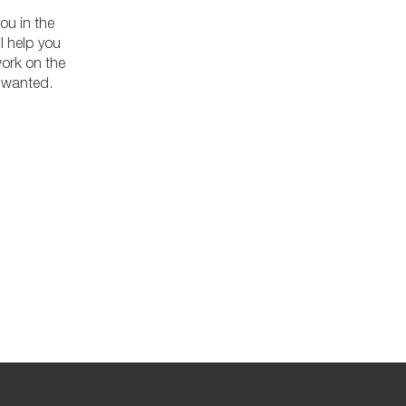
ou in the
l help you
work on the
y wanted.