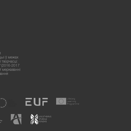
й
цыі ў межах
 творчасці:
У (2016-2017
ут меркаванні
вання