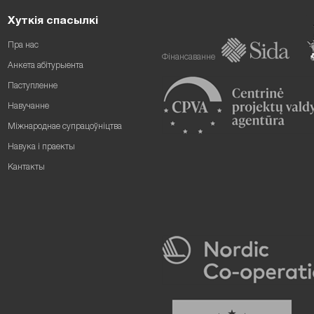
Хуткія спасылкі
Пра нас
Фінансаванне
Анкета абітурыента
Паступленне
Навучанне
Міжнароднае супрацоўніцтва
Навука і праекты
Кантакты