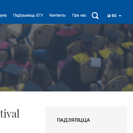
вука
Падтрымаць ЕГУ
Кантакты
Пра нас
BE
tival
ПАДЗЯЛІЦЦА