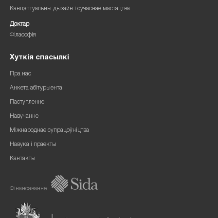
Канцэптуальны дызайн і сучаснае мастацтва
Доктар
Філасофія
Хуткія спасылкі
Пра нас
Анкета абітурыента
Паступленне
Навучанне
Міжнароднае супрацоўніцтва
Навука і праекты
Кантакты
Фінансаванне