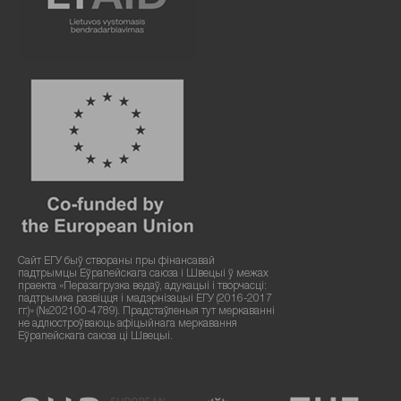
Сайт ЕГУ быў створаны пры фінансавай
падтрымцы Еўрапейскага саюза і Швецыі ў межах
праекта «Перазагрузка ведаў, адукацыі і творчасці:
падтрымка развіцця і мадэрнізацыі ЕГУ (2016-2017
гг.)» (№202100-4789). Прадстаўленыя тут меркаванні
не адлюстроўваюць афіцыйнага меркавання
Еўрапейскага саюза ці Швецыі.