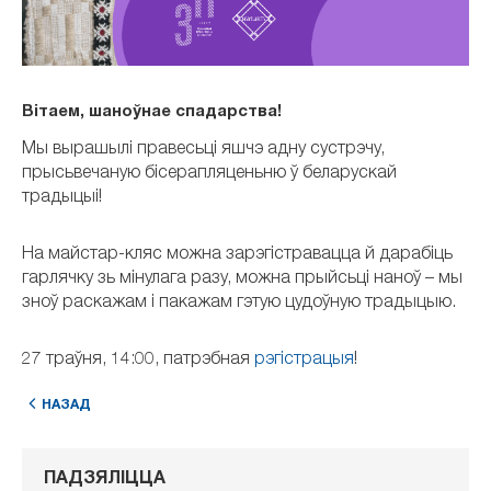
Вітаем, шаноўнае спадарства!
Мы вырашылі правесьці яшчэ адну сустрэчу,
прысьвечаную бісерапляценьню ў беларускай
традыцыі!
На майстар-кляс можна зарэгістравацца й дарабіць
гарлячку зь мінулага разу, можна прыйсьці наноў – мы
зноў раскажам і пакажам гэтую цудоўную традыцыю.
27 траўня, 14:00, патрэбная
рэгістрацыя
!
НАЗАД
ПАДЗЯЛІЦЦА