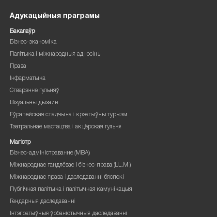
Адукацыйныя праграмы
Бакалаўр
Бізнес-эканоміка
Палітыка і міжнародныя адносіны
Права
Інфарматыка
Стварэнне гульняў
Візуальны дызайн
Еўрапейская спадчына і крэатыўны турызм
Тэатральнае мастацтва і акцёрская гульня
Магістр
Бізнес-адміністраванне (MBA)
Міжнароднае гандлёвае і бізнес-права (LL.M.)
Міжнароднае права і даследаванні бяспекі
Публічная палітыка і палітычная камунікацыя
Гендарныя даследаванні
Інтэгратыўныя ўрбаністычныя даследаванні