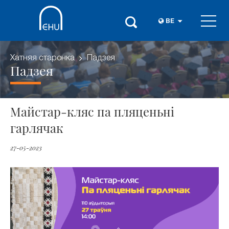
BE
Хатняя старонка
Падзея
Падзея
Майстар-кляс па пляценьні
гарлячак
27-05-2023