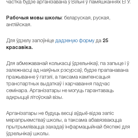
частка будзе арганізавана ў Вільні ў памяшканнях ЕГУ.
Рабочыя мовы школы
: беларуская, руская,
англійская.
Для ўдзелу запоўніце
дадзеную форму
да
25
красавіка.
Для абмежаванай колькасці ўдзельнікаў, па запыце і ў
залежнасці ад наяўных рэсурсаў, будзе прапанавана
пражыванне ў гатэлі, а таксама кампенсацыя
транспартных выдаткаў і харчавання падчас
семінара. Арганізатары не могуць гарантаваць
адкрыццё літоўскай візы.
Арганізатары не будуць весці аўдыё-відэа запіс
мерапрыемстваў школы, а таксама абавязваюцца
прытрымлівацца захадаў інфармацыйнай бяспекі для
ўдзельнікаў школы.