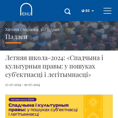
BE
Хатняя старонка
Падзея
Падзея
Летняя школа-2024: «Спадчына і
культурныя правы: у пошуках
суб’ектнасці і легітымнасці»
15-07-2024 - 19-07-2024