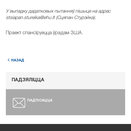
У выпадку дадатковых пытанняў пішыце на адрас
stsiapan.stureika@ehu.lt (Сцяпан Стурэйка).
Праект спансіруецца ўрадам ЗША.
НАЗАД
ПАДЗЯЛІЦЦА
ПАДПІСАЦЦА