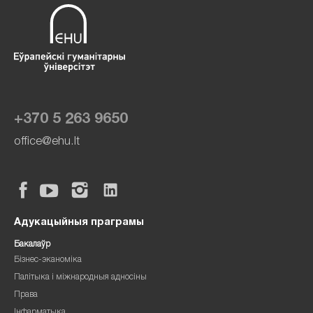
+370 5 263 9650
office@ehu.lt
Адукацыйныя праграмы
Бакалаўр
Бізнес-эканоміка
Палітыка і міжнародныя адносіны
Права
Інфарматыка