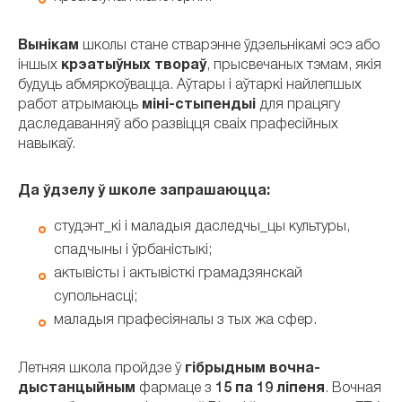
Вынікам
школы стане стварэнне ўдзельнікамі эсэ або
іншых
крэатыўных твораў
, прысвечаных тэмам, якія
будуць абмяркоўвацца. Аўтары і аўтаркі найлепшых
работ атрымаюць
міні-стыпендыі
для працягу
даследаванняў або развіцця сваіх прафесійных
навыкаў.
Да ўдзелу ў школе запрашаюцца:
студэнт_кі і маладыя даследчы_цы культуры,
спадчыны і ўрбаністыкі;
актывісты і актывісткі грамадзянскай
супольнасці;
маладыя прафесіяналы з тых жа сфер.
Летняя школа пройдзе ў
гібрыдным вочна-
дыстанцыйным
фармаце з
15 па 19 ліпеня
. Вочная