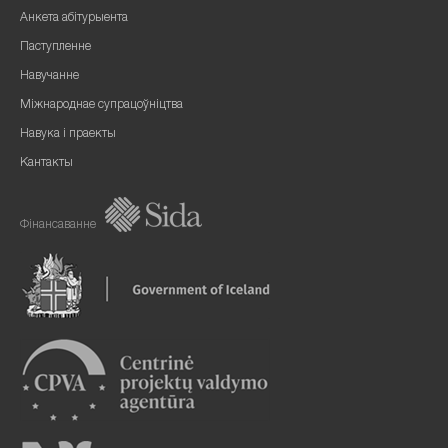
Анкета абітурыента
Паступленне
Навучанне
Міжнароднае супрацоўніцтва
Навука і праекты
Кантакты
Фінансаванне