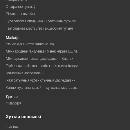
Стварэнне гульняў
Візуальны дызайн
Еўрапейская спадчына і крэатыўны турызм
Тэатральнае мастацтва і акцёрская гульня
Магістр
Бізнес-адміністраванне (MBA)
Міжнароднае гандлёвае і бізнес-права (LL.M.)
Міжнароднае права і даследаванні бяспекі
Публічная палітыка і палітычная камунікацыя
Гендарныя даследаванні
Інтэгратыўныя ўрбаністычныя даследаванні
Канцэптуальны дызайн і сучаснае мастацтва
Доктар
Філасофія
Хуткія спасылкі
Пра нас