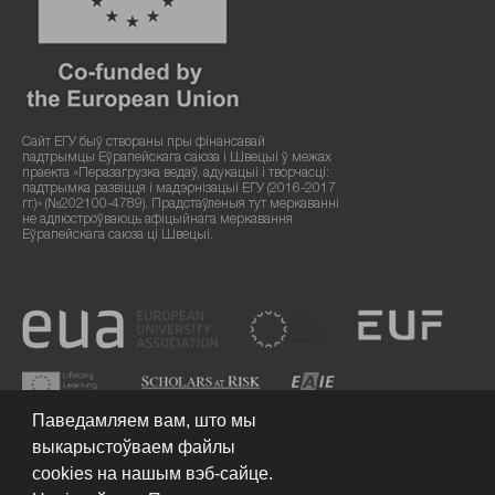
Сайт ЕГУ быў створаны пры фінансавай
падтрымцы Еўрапейскага саюза і Швецыі ў межах
праекта «Перазагрузка ведаў, адукацыі і творчасці:
падтрымка развіцця і мадэрнізацыі ЕГУ (2016-2017
гг.)» (№202100-4789). Прадстаўленыя тут меркаванні
не адлюстроўваюць афіцыйнага меркавання
Еўрапейскага саюза ці Швецыі.
Паведамляем вам, што мы
выкарыстоўваем файлы
cookies на нашым вэб-сайце.