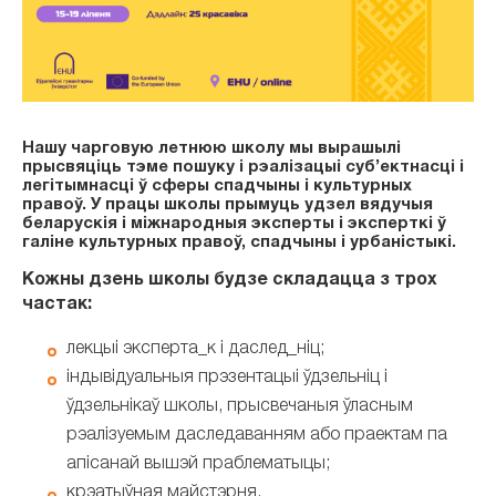
Нашу чарговую летнюю школу мы вырашылі
прысвяціць тэме пошуку і рэалізацыі суб’ектнасці і
легітымнасці ў сферы спадчыны і культурных
правоў. У працы школы прымуць удзел вядучыя
беларускія і міжнародныя эксперты і эксперткі ў
галіне культурных правоў, спадчыны і урбаністыкі.
Кожны дзень школы будзе складацца з трох
частак:
лекцыі эксперта_к і даслед_ніц;
індывідуальныя прэзентацыі ўдзельніц і
ўдзельнікаў школы, прысвечаныя ўласным
рэалізуемым даследаванням або праектам па
апісанай вышэй праблематыцы;
крэатыўная майстэрня.