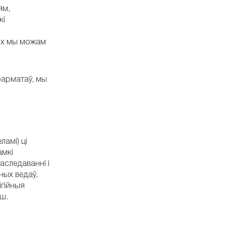
ям,
кі
ыях мы можам
фарматаў, мы
ламі) ці
амкі
аследаванні і
ных ведаў,
ігійныя
нш.