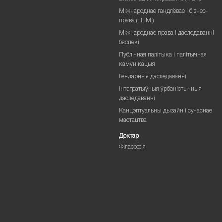
Міжнароднае гандлёвае і бізнес-
права (LL.M.)
Міжнароднае права і даследаванні
бяспекі
Публічная палітыка і палітычная
камунікацыя
Гендарныя даследаванні
Інтэгратыўныя ўрбаністычныя
даследаванні
Канцэптуальны дызайн і сучаснае
мастацтва
Доктар
Філасофія