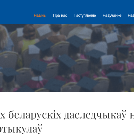
Навіны
Пра нас
Паступленне
Навучанне
На
х беларускіх даследчыкаў 
ртыкулаў