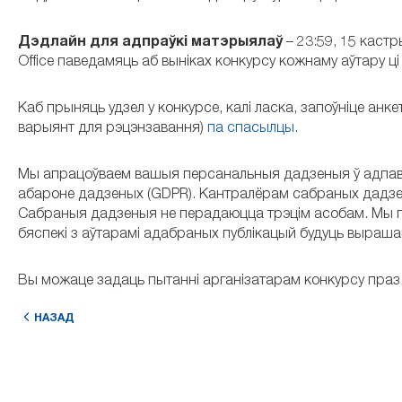
Дэдлайн для адпраўкі матэрыялаў
– 23:59, 15 кастр
Office паведамяць аб выніках конкурсу кожнаму аўтару ці
Каб прыняць удзел у конкурсе, калі ласка, запоўніце анкет
варыянт для рэцэнзавання)
па спасылцы
.
Мы апрацоўваем вашыя персанальныя дадзеныя ў адпаве
абароне дадзеных (GDPR). Кантралёрам сабраных дадзены
Сабраныя дадзеныя не перадаюцца трэцім асобам. Мы га
бяспекі з аўтарамі адабраных публікацый будуць выраша
Вы можаце задаць пытанні арганізатарам конкурсу праз
НАЗАД