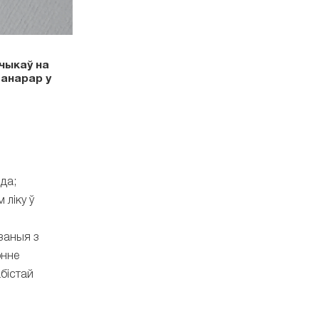
чыкаў на
ганарар у
да;
 ліку ў
заныя з
энне
абістай