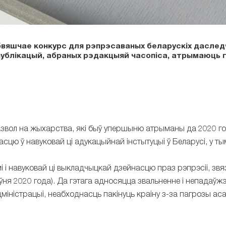
 абвяшчае конкурс для рэпрэсаваных беларускіх даслед
 публікацый, абраных рэдакцыяй часопіса, атрымаюць 
азвол на жыхарства, які быў упершыню атрыманы да 2020 го
ю ў навуковай ці адукацыйнай інстытуцыі ў Беларусі, у тым
і навуковай ці выкладчыцкай дзейнасцю праз рэпрэсіі, звя
ўня 2020 года). Да гэтага адносяцца звальненне і непадаўж
міністрацыі, неабходнасць пакінуць краіну з-за пагрозы ас