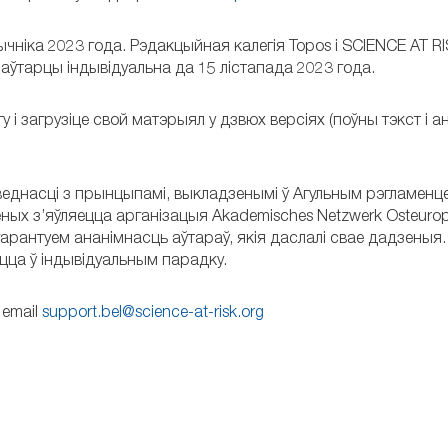
ычніка 2023 года. Рэдакцыйная калегія Topos і SCIENCE AT R
 аўтарцы індывідуальна да 15 лістапада 2023 года.
у і загрузіце свой матэрыял у дзвюх версіях (поўны тэкст і 
днасці з прынцыпамі, выкладзенымі ў Агульным рэгламенце
х з’яўляецца арганізацыя Akademisches Netzwerk Osteuropa
рантуем ананімнасць аўтараў, якія даслалі свае дадзеныя.
цца ў індывідуальным парадку.
 email
support.bel@science-at-risk.org