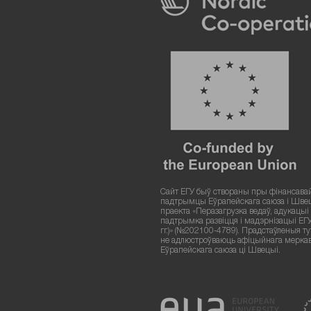
Сайт ЕГУ быў створаны пры фінансава
падтрымцы Еўрапейскага саюза і Шве
праекта «Перазагрузка ведаў, адукацыі і
падтрымка развіцця і мадэрнізацыі ЕГ
гг.)» (№202100-4789). Прадстаўленыя т
не адлюстроўваюць афіцыйнага мерка
Еўрапейскага саюза ці Швецыі.