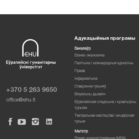
Адукацыйныя праграмы
Бакалаўр
Бізнес-эканоміка
Палітыка і міжнародныя адносіны
Права
Інфарматыка
Стварэнне гульняў
+370 5 263 9650
Візуальны дызайн
office@ehu.lt
Еўрапейская спадчына і крэатыўны
турызм
Тэатральнае мастацтва і акцёрская
гульня
Магістр
Бізнес-адміністраванне (MBA)