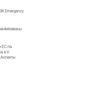
ISK Emergency
ананімізаваны
 ЕС па
 e.V.
 Аспекты