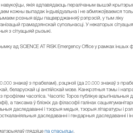
е навукоўцы, якія адпавядаюць пералічаным вышэй крытэры
аем кожны выпадак індывідуальна і не абмяжоўваемся толь
ымаем розныя віды пацверджанняў рэпрэсій, у тым ліку
ганізацый грамадзянскай супольнасці. У некаторых сітуац
ныя з сітуацыяй рызыкі.
трымку ад SCIENCE AT RISK Emergency Office у рамках іншых 
00 знакаў з прабеламі), рэцэнзіі (да 20.000 знакаў з прабе
кай, беларускай ці англійскай мове. Канкрэтныя тэмы і напр
 профілем часопіса. Часопіс Topos публікуе арыгінальныя д
іі), а таксама ў блізкіх да філасофіі галінах сацыягуманітар
альныя даследаванні і тэорыя медыя, тэорыя літаратуры і рэл
осткаланіяльныя даследаванні і гендарныя даследаванні і і
матэрыялаў глядзіце
па спасылцы
.