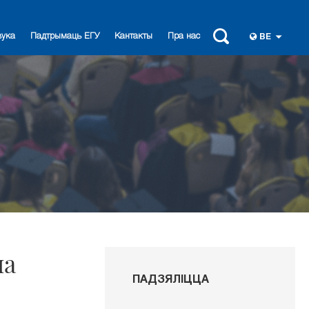
вука
Падтрымаць ЕГУ
Кантакты
Пра нас
BE
на
ПАДЗЯЛІЦЦА