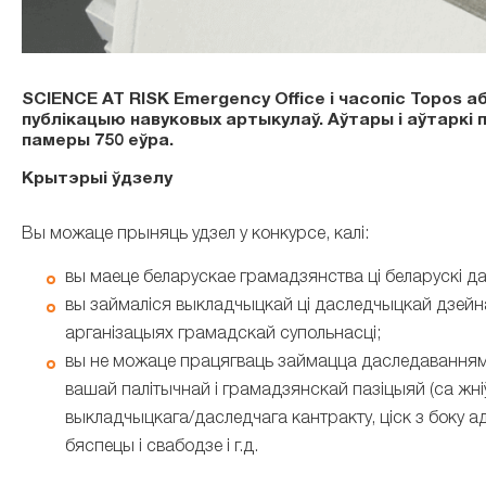
SCIENCE AT RISK Emergency Office і часопіс Topos
публікацыю навуковых артыкулаў. Аўтары і аўтаркі
памеры 750 еўра.
Крытэрыі ўдзелу
Вы можаце прыняць удзел у конкурсе, калі:
вы маеце беларускае грамадзянства ці беларускі д
вы займаліся выкладчыцкай ці даследчыцкай дзейнасц
арганізацыях грамадскай супольнасці;
вы не можаце працягваць займацца даследаваннямі 
вашай палітычнай і грамадзянскай пазіцыяй (са жні
выкладчыцкага/даследчага кантракту, ціск з боку ад
бяспецы і свабодзе і г.д.