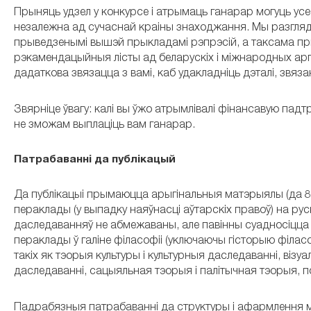
Прыняць удзел у конкурсе і атрымаць ганарар могуць ус
незалежна ад сучаснай краіны знаходжання. Мы разгляд
прыведзенымі вышэй прыкладамі рэпрэсій, а таксама пр
рэкамендацыйныя лісты ад беларускіх і міжнародных ар
дадаткова звязацца з вамі, каб удакладніць дэталі, звяза
Звярніце ўвагу: калі вы ўжо атрымлівалі фінансавую пад
не зможам выплаціць вам ганарар.
Патрабаванні да публікацый
Да публікацыі прымаюцца арыгінальныя матэрыялы (да 80.0
пераклады (у выпадку наяўнасці аўтарскіх правоў) на рус
даследаванняў не абмежаваны, але павінны суадносіцца з
пераклады ў галіне філасофіі (уключаючы гісторыю філасоф
такіх як тэорыя культуры і культурныя даследаванні, візу
даследаванні, сацыяльная тэорыя і палітычная тэорыя, п
Падрабязныя патрабаванні да структуры і афармлення 