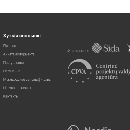
Хуткія спасылкі
Пра нас
Фінансаванне
Анкета абітурыента
Паступленне
Навучанне
Міжнароднае супрацоўніцтва
Навука і праекты
Кантакты