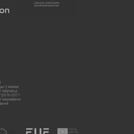
й
цыі ў межах
 творчасці:
У (2016-2017
ут меркаванні
вання