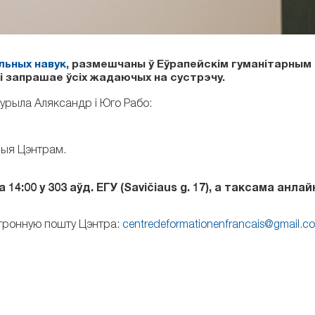
льных навук
, размешчаны ў Еўрапейскім гуманітарным
і запрашае ўсіх жадаючых на сустрэчу.
урыла Аляксандр і Юго Рабо:
ныя Цэнтрам.
00 у 303 аўд. ЕГУ (Savičiaus g. 17), а таксама анлай
ктронную пошту Цэнтра:
centredeformationenfrancais@gmail.c