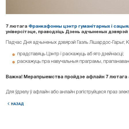
7 лютага
Франкафонны цэнтр гуманітарных і сацыя
універсітэце, праводзіць Дзень адчыненых дзвярэй 
Падчас Дня адчыненых дзвярэй Гаэль Лішардос-Гарыг, К
прадставяць Цэнтр і раскажуць аб яго дзейнасці;
раскажуць пра навучальныя праграмы, прапанава
Важна! Мерапрыемства пройдзе афлайн 7 лютага а 14:
Для ўдзелу ў афлайн або анлайн рэгіструйцеся праз эле
НАЗАД