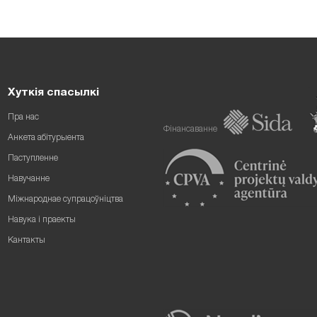
Хуткія спасылкі
Пра нас
Фінансаванне
Анкета абітурыента
Паступленне
Навучанне
Міжнароднае супрацоўніцтва
Навука і праекты
Кантакты