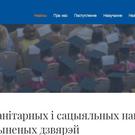
Навіны
Пра нас
Паступленне
Навучанне
На
нітарных і сацыяльных на
чыненых дзвярэй