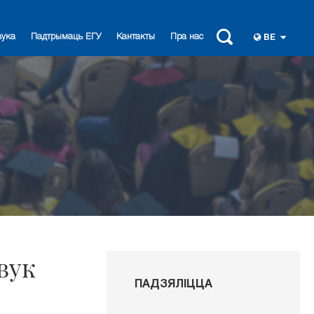
вука
Падтрымаць ЕГУ
Кантакты
Пра нас
BE
вук
ПАДЗЯЛІЦЦА