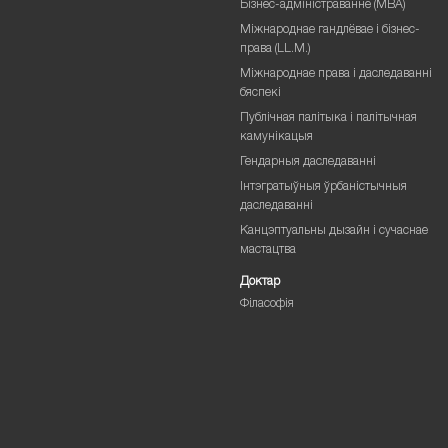
Бізнес-адміністраванне (MBA)
Міжнароднае гандлёвае і бізнес-
права (LL.M.)
Міжнароднае права і даследаванні
бяспекі
Публічная палітыка і палітычная
камунікацыя
Гендарныя даследаванні
Інтэгратыўныя ўрбаністычныя
даследаванні
Канцэптуальны дызайн і сучаснае
мастацтва
Доктар
Філасофія