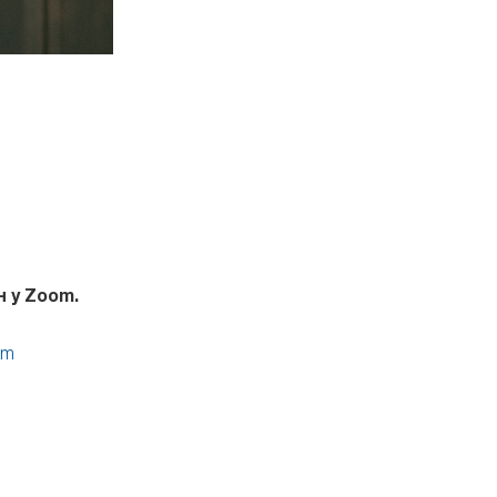
н у Zoom.
om