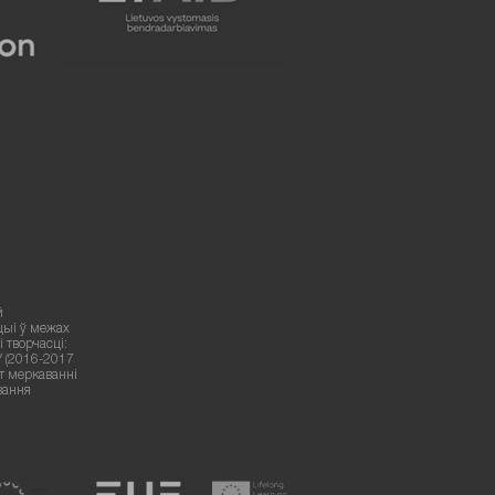
й
цыі ў межах
 творчасці:
У (2016-2017
ут меркаванні
вання