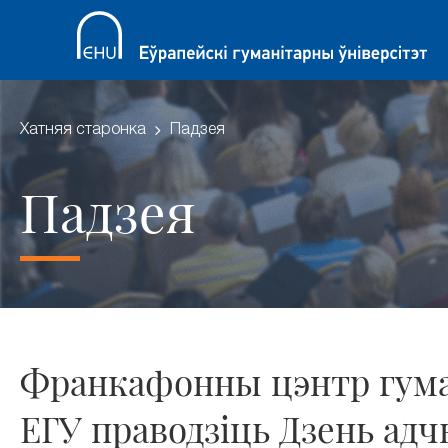
Хатняя старонка
Падзея
Падзея
Франкафонны цэнтр гума
ЕГУ праводзіць Дзень ад