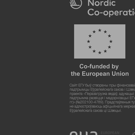
Сайт ЕГУ быў створаны пры фінансава
падтрымцы Еўрапейскага саюза і Шве
праекта «Перазагрузка ведаў, адукацыі і
падтрымка развіцця і мадэрнізацыі ЕГ
гг.)» (№202100-4789). Прадстаўленыя т
не адлюстроўваюць афіцыйнага мерка
Еўрапейскага саюза ці Швецыі.