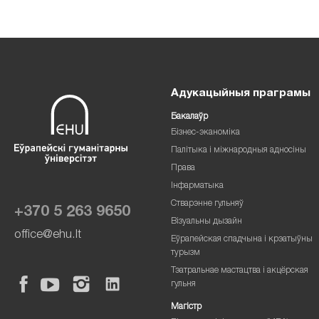
Адукацыйныя праграмы
Бакалаўр
Бізнес-эканоміка
Палітыка і міжнародныя адносіны
Права
Інфарматыка
Стварэнне гульняў
+370 5 263 9650
Візуальны дызайн
office@ehu.lt
Еўрапейская спадчына і крэатыўны
турызм
Тэатральнае мастацтва і акцёрская
гульня
Магістр