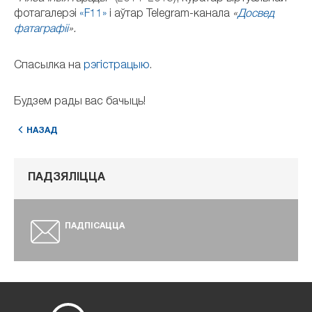
фотагалерэі
«F11»
і аўтар Telegram-канала
«
Досвед
фатаграфіі
».
Спасылка на
рэгістрацыю
.
Будзем рады вас бачыць!
НАЗАД
ПАДЗЯЛІЦЦА
ПАДПІСАЦЦА