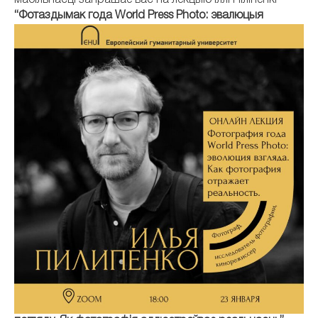
мабільнасці запрашае вас на лекцыю Іллі Піліпенкі
“Фотаздымак года World Press Photo: эвалюцыя