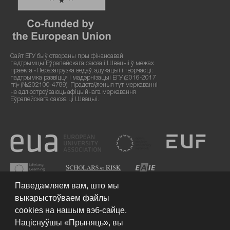
Сайт ЕГУ быў створаны пры фінансавай
падтрымцы Еўрапейскага саюза і Швецыі ў межах
праекта «Перазагрузка ведаў, адукацыі і творчасці:
падтрымка развіцця і мадэрнізацыі ЕГУ (2016-2017
гг.)» (№202100-4789). Прадстаўленыя тут меркаванні
не адлюстроўваюць афіцыйнага меркавання
Еўрапейскага саюза ці Швецыі.
Паведамляем вам, што мы
выкарыстоўваем файлы
cookies на нашым вэб-сайце.
Націснуўшы «Прыняць», вы