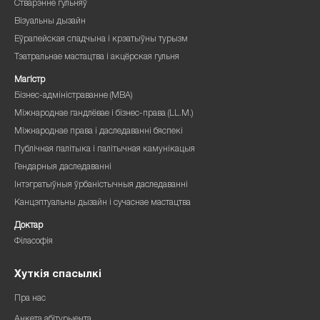
Стварэнне гульняў
Візуальны дызайн
Еўрапейская спадчына і крэатыўны турызм
Тэатральнае мастацтва і акцёрская гульня
Магістр
Бізнес-адміністраванне (MBA)
Міжнароднае гандлёвае і бізнес-права (LL.M.)
Міжнароднае права і даследаванні бяспекі
Публічная палітыка і палітычная камунікацыя
Гендарныя даследаванні
Інтэгратыўныя ўрбаністычныя даследаванні
Канцэптуальны дызайн і сучаснае мастацтва
Доктар
Філасофія
Хуткія спасылкі
Пра нас
Анкета абітурыента