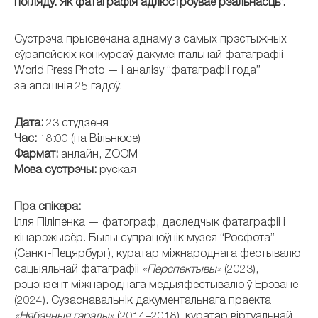
погляду. Як фатаграфія адлюстроўвае рэальнасць”.
Сустрэча прысвечана аднаму з самых прэстыжных
еўрапейскіх конкурсаў дакументальнай фатаграфіі —
World Press Photo — і аналізу “фатаграфіі года”
за апошнія 25 гадоў.
Дата:
23 студзеня
Час:
18:00 (па Вільнюсе)
Фармат:
анлайн, ZOOM
Мова сустрэчы:
руская
Пра спікера:
Ілля Піліпенка — фатограф, даследчык фатаграфіі і
кінарэжысёр. Былы супрацоўнік музея “Росфота”
(Санкт-Пецярбург), куратар міжнароднага фестывалю
сацыяльнай фатаграфіі
«Перспектывы»
(2023),
рэцэнзент міжнароднага медыяфестывалю ў Ерэване
(2024). Сузаснавальнік дакументальнага праекта
«Нябачныя гарады»
(2014–2018), куратар віртуальнай