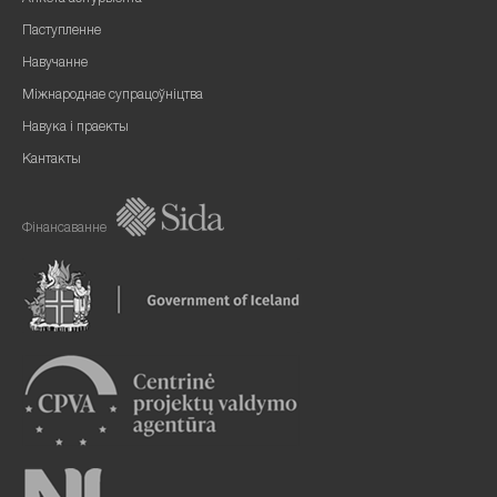
Паступленне
Навучанне
Міжнароднае супрацоўніцтва
Навука і праекты
Кантакты
Фінансаванне