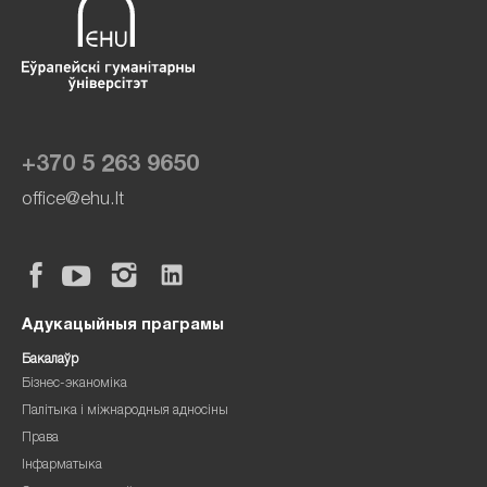
+370 5 263 9650
office@ehu.lt
Адукацыйныя праграмы
Бакалаўр
Бізнес-эканоміка
Палітыка і міжнародныя адносіны
Права
Інфарматыка