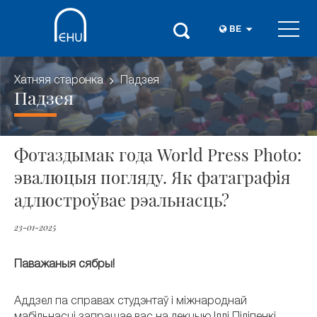
BE
Хатняя старонка
Падзея
Падзея
Фотаздымак года World Press Photo:
эвалюцыя погляду. Як фатаграфія
адлюстроўвае рэальнасць?
23-01-2025
Паважаныя сябры!
Аддзел па справах студэнтаў і міжнароднай