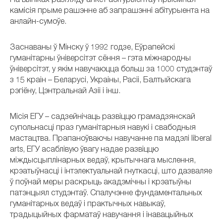
Па выніках разгляду анкет абітурыентаў прыёмная
камісія прыме рашэнне аб запрашэнні абітурыента на
анлайн-сумоўе.
Заснаваны ў Мінску ў 1992 годзе, Еўрапейскі
гуманітарны ўніверсітэт сёння – гэта міжнародны
ўніверсітэт, у якім навучаюцца больш за 1000 студэнтаў
з 15 краін – Беларусі, Украіны, Расіі, Балтыйскага
рэгіёну, Цэнтральнай Азіі і інш.
Місія ЕГУ – садзейнічаць развіццю грамадзянскай
супольнасці праз гуманітарныя навукі і свабодныя
мастацтва. Прапаноўваючы навучанне па мадэлі liberal
arts, ЕГУ асаблівую ўвагу надае развіццю
міждысцыплінарных ведаў, крытычнага мыслення,
крэатыўнасці і інтэлектуальнай гнуткасці, што дазваляе
ў поўнай меры раскрыць акадэмічны і крэатыўны
патэнцыял студэнтаў. Спалучэнне фундаментальных
гуманітарных ведаў і практычных навыкаў,
традыцыйных фарматаў навучання і інавацыйных