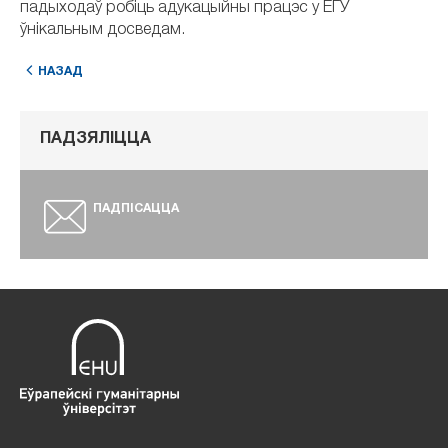
падыходаў робіць адукацыйны працэс у ЕГУ
ўнікальным досведам.
НАЗАД
ПАДЗЯЛІЦЦА
ПАДПІСАЦЦА