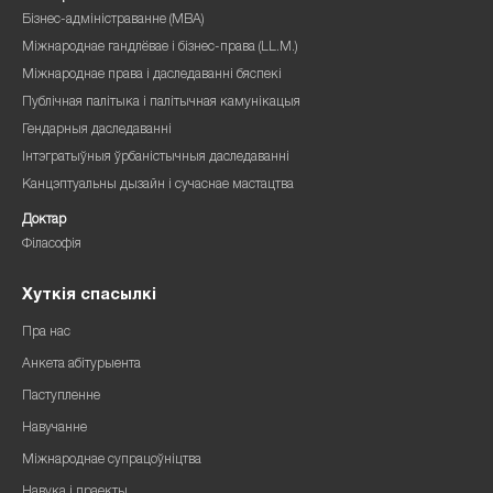
Бізнес-адміністраванне (MBA)
Міжнароднае гандлёвае і бізнес-права (LL.M.)
Міжнароднае права і даследаванні бяспекі
Публічная палітыка і палітычная камунікацыя
Гендарныя даследаванні
Інтэгратыўныя ўрбаністычныя даследаванні
Канцэптуальны дызайн і сучаснае мастацтва
Доктар
Філасофія
Хуткія спасылкі
Пра нас
Анкета абітурыента
Паступленне
Навучанне
Міжнароднае супрацоўніцтва
Навука і праекты