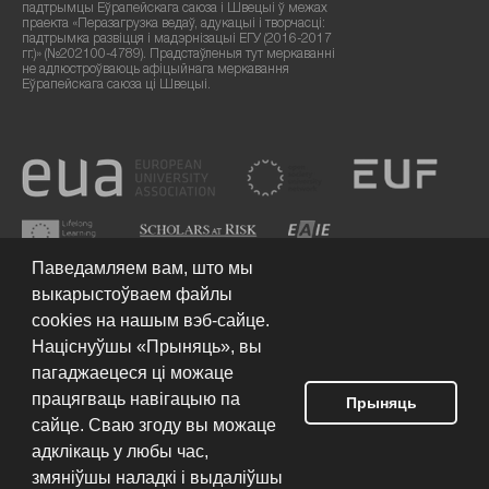
падтрымцы Еўрапейскага саюза і Швецыі ў межах
праекта «Перазагрузка ведаў, адукацыі і творчасці:
падтрымка развіцця і мадэрнізацыі ЕГУ (2016-2017
гг.)» (№202100-4789). Прадстаўленыя тут меркаванні
не адлюстроўваюць афіцыйнага меркавання
Еўрапейскага саюза ці Швецыі.
Паведамляем вам, што мы
выкарыстоўваем файлы
cookies на нашым вэб-сайце.
Націснуўшы «Прыняць», вы
пагаджаецеся ці можаце
працягваць навігацыю па
Умовы выкарыстання сайта
© 2026 Еўрапейскі гуманітарны
Прыняць
ўніверсітэт
сайце. Сваю згоду вы можаце
адклікаць у любы час,
змяніўшы наладкі і выдаліўшы
Разпрацоўка сайта: