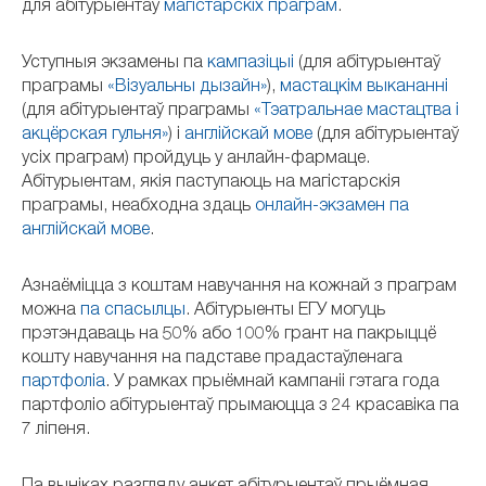
для абітурыентаў
магістарскіх праграм
.
Уступныя экзамены па
кампазіцыі
(для абітурыентаў
праграмы
«Візуальны дызайн»
),
мастацкім выкананні
(для абітурыентаў праграмы
«Тэатральнае мастацтва і
акцёрская гульня»
) і
англійскай мове
(для абітурыентаў
усіх праграм) пройдуць у анлайн-фармаце.
Абітурыентам, якія паступаюць на магістарскія
праграмы, неабходна здаць
онлайн-экзамен па
англійскай мове
.
Азнаёміцца з коштам навучання на кожнай з праграм
можна
па спасылцы
. Абітурыенты ЕГУ могуць
прэтэндаваць на 50% або 100% грант на пакрыццё
кошту навучання на падставе прадастаўленага
партфоліа
. У рамках прыёмнай кампаніі гэтага года
партфоліо абітурыентаў прымаюцца з 24 красавіка па
7 ліпеня.