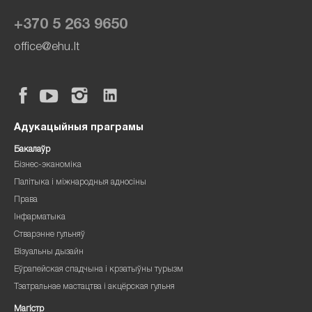
+370 5 263 9650
office@ehu.lt
Адукацыйныя праграмы
Бакалаўр
Бізнес-эканоміка
Палітыка і міжнародныя адносіны
Права
Інфарматыка
Стварэнне гульняў
Візуальны дызайн
Еўрапейская спадчына і крэатыўны турызм
Тэатральнае мастацтва і акцёрская гульня
Магістр