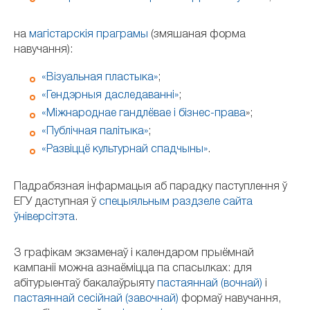
на
магістарскія праграмы
(змяшаная форма
навучання):
«Візуальная пластыка»
;
«Гендэрныя даследаванні»
;
«Міжнароднае гандлёвае і бізнес-права
»;
«Публічная палітыка»
;
«Развіццё культурнай спадчыны»
.
Падрабязная інфармацыя аб парадку паступлення ў
ЕГУ даступная ў
спецыяльным раздзеле сайта
ўніверсітэта
.
З графікам экзаменаў і календаром прыёмнай
кампаніі можна азнаёміцца па спасылках: для
абітурыентаў бакалаўрыяту
пастаяннай (вочнай)
і
пастаяннай сесійнай (завочнай)
формаў навучання,