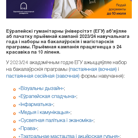
Еўрапейскі гуманітарны ўніверсітэт (ЕГУ) аб’яўляе
аб пачатку прыёмнай кампаніі 2023/24 навучальнага
года і наборы на бакалаўрскія і магістарскія
праграмы. Прыёмная кампанія працягнецца з 24
красавіка па 10 ліпеня.
У 2023/24 акадэмічным годзе ЕГУ ажыццяўляе набор
на бакалаўрскія праграмы (
пастаянная (вочная)
і
пастаянная сесійная (завочная)
формы навучання):
«Візуальны дызайн»
;
«Еўрапейская спадчына»
;
«Інфарматыка»
;
«Медыя і камунікацыя»
;
«Сусветная палітыка і эканоміка»
;
«Права»
;
«Тэатральнае мастацтва і акцёрская гульня»
;