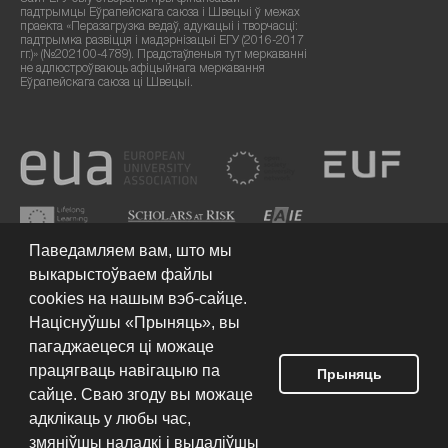
падтрымцы Еўрапейскага саюза і Швецыі ў межах
праекта «Перазагрузка ведаў, адукацыі і творчасці:
падтрымка развіцця і мадэрнізацыі ЕГУ (2016-2017
гг.)» (№202100-4789). Прадстаўленыя тут меркаванні
не адлюстроўваюць афіцыйнага меркавання
Еўрапейскага саюза ці Швецыі.
Паведамляем вам, што мы
выкарыстоўваем файлы
cookies на нашым вэб-сайце.
Націснуўшы «Прыняць», вы
пагаджаецеся ці можаце
працягваць навігацыю па
Умовы выкарыстання сайта
© 2026 Еўрапейскі гуманітарны
Прыняць
ўніверсітэт
сайце. Сваю згоду вы можаце
адклікаць у любы час,
змяніўшы наладкі і выдаліўшы
Разпрацоўка сайта: