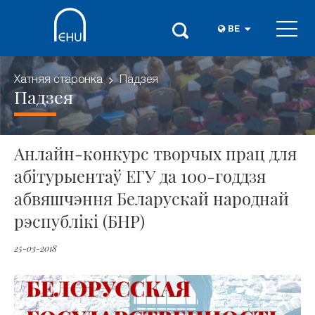
BE
Хатняя старонка
Падзея
Падзея
Анлайн-конкурс творчых прац для
абітурыентаў ЕГУ да 100-годдзя
абвяшчэння Беларускай народнай
рэспублікі (БНР)
25-03-2018