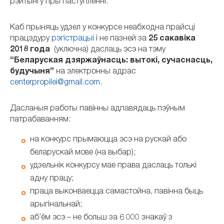
рэйтынгу пры паступленні.
Каб прыняць удзел у конкурсе неабходна прайсці
працэдуру
рэгістрацыі
і не пазней за
25 сакавіка
2018 года
(уключна) даслаць эсэ на тэму
“Беларуская дзяржаўнасць: вытокі, сучаснасць,
будучыня”
на электронны адрас
centerpropilei@gmail.com
.
Дасланыя работы павінны адпавядаць пэўным
патрабаванням:
на конкурс прымаюцца эсэ на рускай або
беларускай мове (на выбар);
удзельнік конкурсу мае права даслаць толькі
адну працу;
праца выконваецца самастойна, павінна быць
арыгінальнай;
аб’ём эсэ – не больш за 6 000 знакаў з