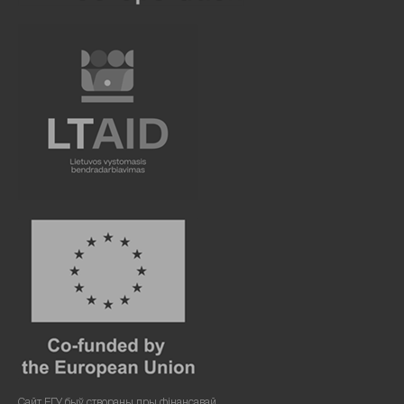
Сайт ЕГУ быў створаны пры фінансавай