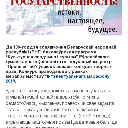
Да 100-годдзя абвяшчэння Беларускай народнай
рэспублікі (БНР) бакалаўрская праграма
“Культурная спадчына і турызм” Еўрапейскага
гуманітарнага ўніверсітэта і адукацыйны цэнтр
“Прапілеі” аб’яўляюць анлайн-конкурс творчых
прац. Конкурс праводзіцца ў рамках
мерапрыемстваў
“Інтэлектуальнага марафону”
2018
.
Удзельнікі конкурсу здолеюць паказаць узровень
агульнай гуманітарнай падрыхтоўкі, ступень
самастойнасці мыслення, праверыць свае веды па
гісторыі Беларусі. Акрамя таго, пераможцы
“Інтэлектуальнага марафону” (1-е, 2-е і 3-е месца)
атрымаюць каштоўныя прызы і дадатковыя балы да