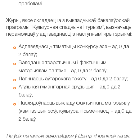
прабеламі.
Журы, якое складаецца з выкладчыкаў бакалаўрскай
праграмы “Культурная спадчына і турызм”, вызначыць
пераможцаў у адпаведнасці з наступнымі крытэрыямі:
Адпаведнасць тэматыцы конкурсу эсэ – ад 0 да
2 балаў;
Валоданне тэарэтычным і фактычным
матэрыялам па тэме – ад 0 да 2 балаў;
Лагічнасць аўтарскага тэксту – ад 0 да 2 балаў;
Агульная гуманітарная эрудыцыя – ад 0 да 2
балаў;
Паслядоўнасць выкладу фактычнага матэрыялу
(кампазіцыя эсэ), культура пісьменнасці – ад 0 да
2 балаў.
Па ўсіх пытаннях звяртайцеся ў Цэнтр «Прапілеі» па эл.