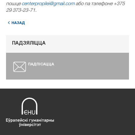
пошце
centerpropilei@gmail.com
або па тэлефоне
+375
29 373-23-71
.
НАЗАД
ПАДЗЯЛІЦЦА
ПАДПІСАЦЦА