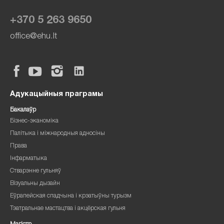
+370 5 263 9650
office@ehu.lt
Адукацыйныя праграмы
Бакалаўр
Бізнес-эканоміка
Палітыка і міжнародныя адносіны
Права
Інфарматыка
Стварэнне гульняў
Візуальны дызайн
Еўрапейская спадчына і крэатыўны турызм
Тэатральнае мастацтва і акцёрская гульня