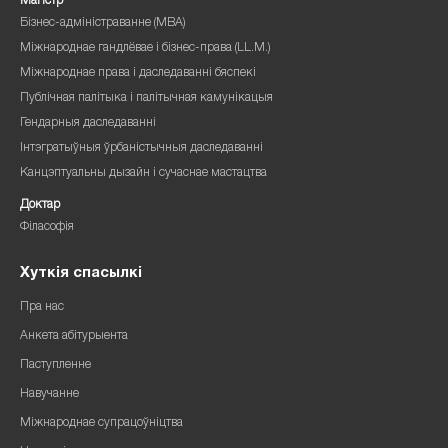
Магістр
Бізнес-адміністраванне (MBA)
Міжнароднае гандлёвае і бізнес-права (LL.M.)
Міжнароднае права і даследаванні бяспекі
Публічная палітыка і палітычная камунікацыя
Гендарныя даследаванні
Інтэгратыўныя ўрбаністычныя даследаванні
Канцэптуальны дызайн і сучаснае мастацтва
Доктар
Філасофія
Хуткія спасылкі
Пра нас
Анкета абітурыента
Паступленне
Навучанне
Міжнароднае супрацоўніцтва