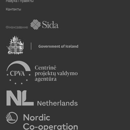
Навука і праекты
Кантакты
Фінансаванне