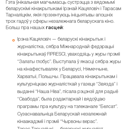
Гэта ўнікальная магчымасць сустрэцца з вядомымі
беларускімі кінакрытыкамі Ірэнай Кацяловіч і Тарасам
Тарналіцкім, якія прэзентуюць ініцыятывы апошніх
трох гадоў у сферы незалежнага беларускага кіно.
Больш пра нашых
гасцей
:
Ірэна Кацяловіч — беларускі кінакрытык і
журналістка, сябра Міжнароднай федэрацыі
кінакрытыкаў FIPRESCI, уваходзіць у журы прэміі
“Залаты глобус”. Выступала ў якасці сябра журы
на кінафестывалях у Беларусі, Нямеччыне,
Харватыі, Польшчы. Працавала кінакрытыкам і
культурніцкаю журналісткай у газеце “Звязда” і
выданні “Наша Ніва”, пісала рэцэнзіі для радыё
“Свабода”, была рэдактаркай і вядоўцаю
праграмы пра культуру на тэлеканале “Белсат”.
Сузаснавальніца Беларускай незалежнай
кінаакадэміі і прэміі “Чырвоны верас”.