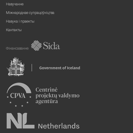
Навучанне
Міжнароднае супрацоўніцтва
Навука і праекты
Кантакты
Фінансаванне