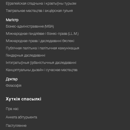
Еўрапейская спадчына і крэатыўны турызм
Тэатральнае мастацтва і акцёрская гульня
Магістр
Бізнес-адміністраванне (MBA)
Міжнароднае гандлёвае і бізнес-права (LL.M.)
Міжнароднае права і даследаванні бяспекі
Публічная палітыка і палітычная камунікацыя
Гендарныя даследаванні
Інтэгратыўныя ўрбаністычныя даследаванні
Канцэптуальны дызайн і сучаснае мастацтва
Доктар
Філасофія
Хуткія спасылкі
Пра нас
Анкета абітурыента
Паступленне