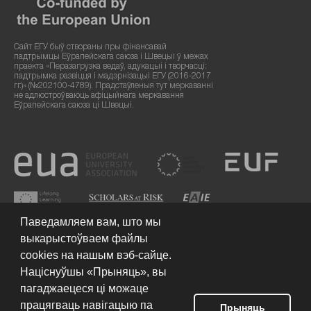
Сайт ЕГУ быў створаны пры фінансавай
падтрымцы Еўрапейскага саюза і Швецыі ў межах
праекта «Перазагрузка ведаў, адукацыі і творчасці:
падтрымка развіцця і мадэрнізацыі ЕГУ (2016-2017
гг.)» (№202100-4789). Прадстаўленыя тут меркаванні
не адлюстроўваюць афіцыйнага меркавання
Еўрапейскага саюза ці Швецыі.
Паведамляем вам, што мы
выкарыстоўваем файлы
cookies на нашым вэб-сайце.
Націснуўшы «Прыняць», вы
пагаджаецеся ці можаце
працягваць навігацыю па
Умовы выкарыстання сайта
© 2026 Еўрапейскі гуманітарны
Прыняць