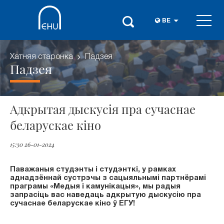
BE
Хатняя старонка
Падзея
Падзея
Адкрытая дыскусія пра сучаснае
беларускае кіно
15:30 26-01-2024
Паважаныя студэнты і студэнткі, у рамках
аднадзённай сустрэчы з сацыяльнымі партнёрамі
праграмы «Медыя і камунікацыя», мы радыя
запрасіць вас наведаць адкрытую дыскусію пра
сучаснае беларускае кіно ў ЕГУ!