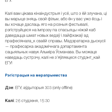
ЕГУ.
Калі вам цікава кінаіндустрыя і усё, што з ёй злучана, ці
вы марыце зняць свой фільм, або ён у вас ужо ёсць і
вы хочаце даслаць яго на розныя фестывалі,
рэгіструйцеся на імпрэзу па спасылцы ніжэй каб
даведацца шмат новых ведаў і лайфхакаў ад
прафесіянала_к сваёй справы. Мадэратарка дыскусіі
— прафесарка акадэмічнага дэпартамента
сацыяльных навук Альміра Ўсманава. Вы можаце
наведаць сустрэчу, калі не з’яўляецеся студэнт_кай
ЕГУ!
Рэгістрацыя на мерапрыемства
Дзе
: ЕГУ, аўдыторыя 303 (only offline)
Калі
: 26 студзеня, 15:30