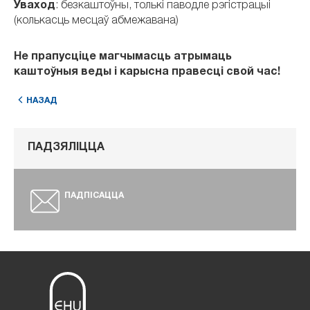
Уваход
: безкаштоўны, толькі паводле рэгістрацыі
(колькасць месцаў абмежавана)
Не прапусціце магчымасць атрымаць
каштоўныя веды і карысна правесці свой час!
НАЗАД
ПАДЗЯЛІЦЦА
ПАДПІСАЦЦА