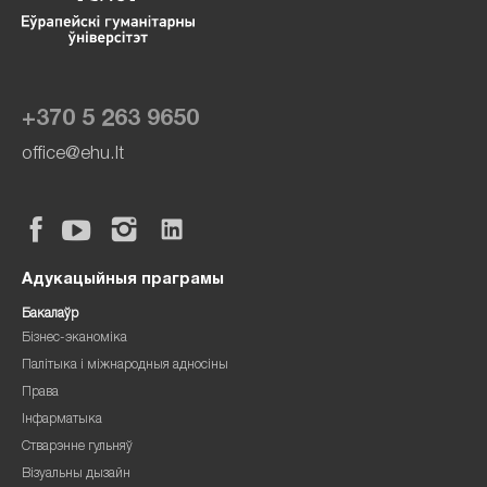
+370 5 263 9650
office@ehu.lt
Адукацыйныя праграмы
Бакалаўр
Бізнес-эканоміка
Палітыка і міжнародныя адносіны
Права
Інфарматыка
Стварэнне гульняў
Візуальны дызайн