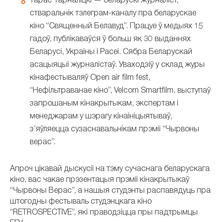
Тарас Тарналіцкі — беларускі журналіст,
стваральнік тэлеграм-каналу пра беларускае
кіно “Священный Белавуд”. Працуе ў медыях 15
гадоў, публікаваўся ў больш як 30 выданнях
Беларусі, Украіны і Расеі. Сябра Беларускай
асацыяцыі журналістаў. Уваходзіў у склад журы
кінафестываляў Open air film fest,
“Нефільтраванае кіно”, Velcom Smartfilm, выступаў
запрошаным кінакрытыкам, экспертам і
менеджарам у шэрагу кінаініцыятываў,
з’яўляецца сузаснавальнікам прэміі “Чырвоны
верас”.
Апроч цікавай дыскусіі на тэму сучаснага беларускага
кіно, вас чакае прэзентацыя прэміі кінакрытыкаў
“Чырвоны Верас”, а нашыя студэнты распавядуць пра
штогодны фестываль студэнцкага кіно
“RETROSPECTIVE”, які праводзіцца пры падтрымцы