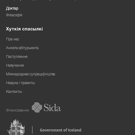
Доктар
Філасофія
Хуткія спасылкі
Пра нас
Анкета абітурыента
Паступленне
Навучанне
Міжнароднае супрацоўніцтва
Навука і праекты
Кантакты
Фінансаванне