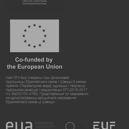
Сайт ЕГУ быў створаны пры фінансавай
падтрымцы Еўрапейскага саюза і Швецыі ў межах
праекта «Перазагрузка ведаў, адукацыі і творчасці:
падтрымка развіцця і мадэрнізацыі ЕГУ (2016-2017
гг.)» (№202100-4789). Прадстаўленыя тут меркаванні
не адлюстроўваюць афіцыйнага меркавання
Еўрапейскага саюза ці Швецыі.