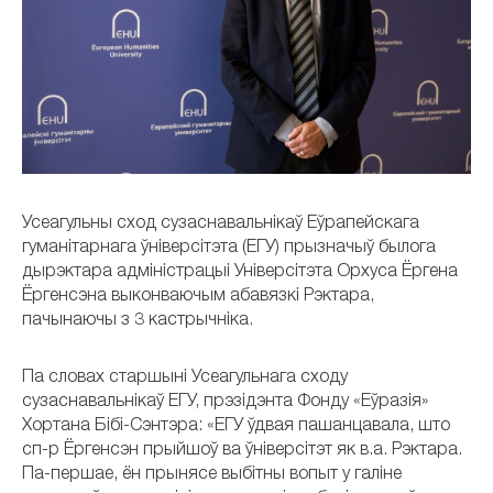
Усеагульны сход сузаснавальнікаў Еўрапейскага
гуманітарнага ўніверсітэта (ЕГУ) прызначыў былога
дырэктара адміністрацыі Універсітэта Орхуса Ёргена
Ёргенсэна выконваючым абавязкі Рэктара,
пачынаючы з 3 кастрычніка.
Па словах старшыні Усеагульнага сходу
сузаснавальнікаў ЕГУ, прэзідэнта Фонду «Еўразія»
Хортана Бібі-Сэнтэра: «ЕГУ ўдвая пашанцавала, што
сп-р Ёргенсэн прыйшоў ва ўніверсітэт як в.а. Рэктара.
Па-першае, ён прынясе выбітны вопыт у галіне