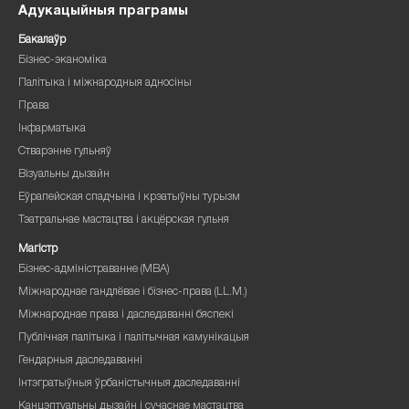
Адукацыйныя праграмы
Бакалаўр
Бізнес-эканоміка
Палітыка і міжнародныя адносіны
Права
Інфарматыка
Стварэнне гульняў
Візуальны дызайн
Еўрапейская спадчына і крэатыўны турызм
Тэатральнае мастацтва і акцёрская гульня
Магістр
Бізнес-адміністраванне (MBA)
Міжнароднае гандлёвае і бізнес-права (LL.M.)
Міжнароднае права і даследаванні бяспекі
Публічная палітыка і палітычная камунікацыя
Гендарныя даследаванні
Інтэгратыўныя ўрбаністычныя даследаванні
Канцэптуальны дызайн і сучаснае мастацтва