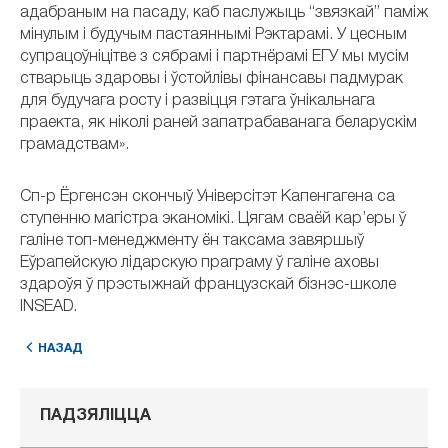
адабраным на пасаду, каб паслужыць “звязкай” паміж
мінулым і будучым пастаяннымі Рэктарамі. У цесным
супрацоўніцітве з сябрамі і партнёрамі ЕГУ мы мусім
стварыць здаровы і ўстойлівы фінансавы падмурак
для будучага росту і развіцця гэтага ўнікальнага
праекта, як ніколі раней запатрабаванага беларускім
грамадствам».
Сп-р Ёргенсэн скончыў Універсітэт Капенгагена са
ступенню магістра эканомікі. Цягам сваёй кар’еры ў
галіне топ-менеджменту ён таксама завяршыў
Еўрапейскую лідарскую праграму ў галіне аховы
здароўя ў прэстыжнай французскай бізнэс-школе
INSEAD.
НАЗАД
ПАДЗЯЛІЦЦА