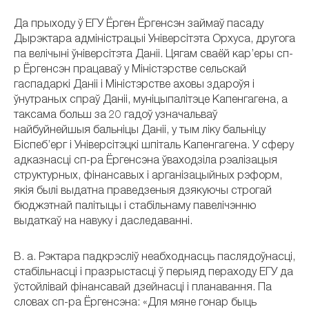
Да прыходу ў ЕГУ Ёрген Ёргенсэн займаў пасаду
Дырэктара адміністрацыі Універсітэта Орхуса, другога
па велічыні ўніверсітэта Даніі. Цягам сваёй кар’еры сп-
р Ёргенсэн працаваў у Міністэрстве сельскай
гаспадаркі Даніі і Міністэрстве аховы здароўя і
ўнутраных спраў Даніі, муніцыпалітэце Капенгагена, а
таксама больш за 20 гадоў узначальваў
найбуйнейшыя бальніцы Даніі, у тым ліку бальніцу
Біспеб’ерг і Універсітэцкі шпіталь Капенгагена. У сферу
адказнасці сп-ра Ёргенсэна ўваходзіла рэалізацыя
структурных, фінансавых і арганізацыйных рэформ,
якія былі выдатна праведзеныя дзякуючы строгай
бюджэтнай палітыцы і стабільнаму павелічэнню
выдаткаў на навуку і даследаванні.
В. а. Рэктара падкрэсліў неабходнасць паслядоўнасці,
стабільнасці і празрыстасці ў перыяд пераходу ЕГУ да
ўстойлівай фінансавай дзейнасці і планавання. Па
словах сп-ра Ёргенсэна: «Для мяне гонар быць