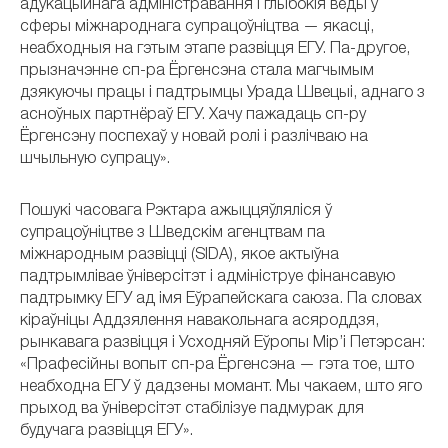
адукацыйнага адміністравання і глыбокія веды ў
сферы міжнароднага супрацоўніцтва — якасці,
неабходныя на гэтым этапе развіцця ЕГУ. Па-другое,
прызначэнне сп-ра Ёргенсэна стала магчымым
дзякуючы працы і падтрымцы Урада Швецыі, аднаго з
асноўных партнёраў ЕГУ. Хачу пажадаць сп-ру
Ёргенсэну поспехаў у новай ролі і разлічваю на
шчыльную супрацу».
Пошукі часовага Рэктара ажыццяўляліся ў
супрацоўніцтве з Шведскім агенцтвам па
міжнародным развіцці (SIDA), якое актыўна
падтрымлівае ўніверсітэт і адмініструе фінансавую
падтрымку ЕГУ ад імя Еўрапейскага саюза. Па словах
кіраўніцы Аддзялення навакольнага асяроддзя,
рынкавага развіцця і Усходняй Еўропы Мір’і Петэрсан:
«Прафесійны вопыт сп-ра Ёргенсэна — гэта тое, што
неабходна ЕГУ ў дадзены момант. Мы чакаем, што яго
прыход ва ўніверсітэт стабілізуе падмурак для
будучага развіцця ЕГУ».