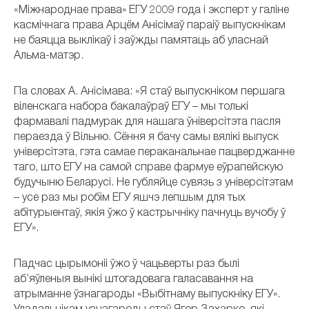
«Міжнароднае права» ЕГУ 2009 года і эксперт у галіне
касмічнага права Арцём Анісімаў параіў выпускнікам
не баяцца выклікаў і заўжды памятаць аб уласнай
Альма-матэр.
Па словах А. Анісімава: «Я стаў выпускніком першага
віленскага набора бакалаўраў ЕГУ – мы толькі
фармавалі падмурак для нашага ўніверсітэта пасля
пераезда ў Вільню. Сёння я бачу самы вялікі выпуск
універсітэта, гэта самае пераканальнае пацверджанне
таго, што ЕГУ на самой справе фармуе еўрапейскую
будучыню Беларусі. Не губляйце сувязь з універсітэтам
– усе раз мы робім ЕГУ яшчэ лепшым для тых
абітурыентаў, якія ўжо ў кастрычніку пачнуць вучобу ў
ЕГУ».
Падчас цырымоніі ўжо ў чацьверты раз былі
аб’яўленыя вынікі штогадовага галасавання на
атрыманне ўзнагароды «Выбітнаму выпускніку ЕГУ».