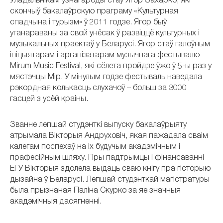
Уладальнікам узнагароды стаў Ягор Захарко, які
скончыў бакалаўрскую праграму «Культурная
спадчына і турызм» ў 2011 годзе. Ягор быў
уганараваны за свой унёсак ў развіццё культурных і
музыкальных праектаў у Беларусі. Ягор стаў галоўным
ініцыятарам і арганізатарам музычнага фестывалю
Mirum Music Festival, які сёлета пройдзе ўжо ў 5-ы раз у
мястэчцы Мір. У мінулым годзе фестываль наведала
рэкордная колькасць слухачоў – больш за 3000
гасцей з усёй краіны.
Званне лепшай студэнткі выпуску бакалаўрыяту
атрымала Вікторыя Андруховіч, якая пажадала сваім
калегам поспехаў на іх будучым акадэмічным і
прафесійным шляху. Пры падтрымцы і фінансаванні
ЕГУ Вікторыя здолела выдаць сваю кнігу пра гісторыю
дызайна ў Беларусі. Лепшай студэнткай магістратуры
была прызнаная Паліна Скурко за яе значныя
акадэмічныя дасягненні.