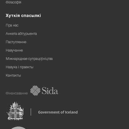
Філасофія
Хуткія спасылкі
Пра нас
Анкета абітурыента
Паступленне
Навучанне
Міжнароднае супрацоўніцтва
Навука і праекты
Кантакты
Фінансаванне