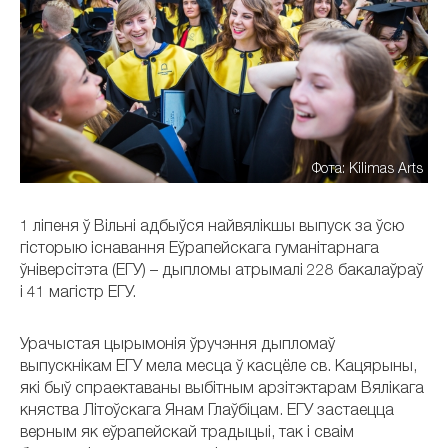
Фота: Kilimas Arts
1 ліпеня ў Вільні адбыўся найвялікшы выпуск за ўсю
гісторыю існавання Еўрапейскага гуманітарнага
ўніверсітэта (ЕГУ) – дыпломы атрымалі 228 бакалаўраў
і 41 магістр ЕГУ.
Урачыстая цырымонія ўручэння дыпломаў
выпускнікам ЕГУ мела месца ў касцёле св. Кацярыны,
які быў спраектаваны выбітным арзітэктарам Вялікага
княства Літоўскага Янам Глаўбіцам. ЕГУ застаецца
верным як еўрапейскай традыцыі, так і сваім