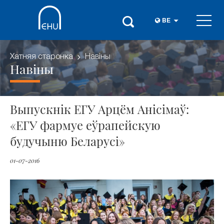
BE
Хатняя старонка
Навіны
Навіны
Выпускнік ЕГУ Арцём Анісімаў:
«ЕГУ фармуе еўрапейскую
будучыню Беларусі»
01-07-2016