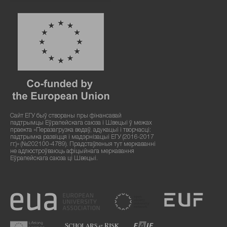
Сайт ЕГУ быў створаны пры фінансавай
падтрымцы Еўрапейскага саюза і Швецыі ў межах
праекта «Перазагрузка ведаў, адукацыі і творчасці:
падтрымка развіцця і мадэрнізацыі ЕГУ (2016-2017
гг.)» (№202100-4789). Прадстаўленыя тут меркаванні
не адлюстроўваюць афіцыйнага меркавання
Еўрапейскага саюза ці Швецыі.