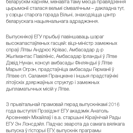
беларускім карням, менавіта таму месца правядзення
цырымоніі сталася вельмі сімвалічным – дакладна тут,
у сэрцы старога горада Вільні, знаходзіцца цэнтр
беларускага нацыянальнага адраджэння.
Выпускнікоў ЕГУ прыбыў павіншаваць шэраг
высокапастаўленых гасцей: віцэ-міністр замежных
спраў Літвы Андрюс Крівас, Амбасадар д-р
Жыгімантас Павілёніс, Амбасадар Ірландыі ў Літве
Дэвід Нунан, консул амбасады Фінляндыі ў Літве
Марыя Огрэн, прадстаўніца амбасады Германіі ў
Літвее сп. Саламея Пранцкене і іншыя прадстаўнікі
літоўскіх дзяржаўных структур і замежных
дыпламатычных місій у Літве.
З прывітальнай прамовай перад выпускнікамі 2016
года выступілі Прэзідэнт ЕГУ акадэмік Анатоль
Арсенневіч Міхайлаў і в.а. старшыні Кіраўнічай Рады
ЕГУ Эн Лонсдэйл. Падчас зварота да самага вялікага
выпуска ў гісторыі ЕГУ, выпускнік праграмы