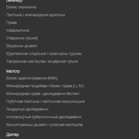
Бакалаўр
Бізнес-эканоміка
Палітыка і міжнародныя адносіны
Права
Інфарматыка
Стварэнне гульняў
Візуальны дызайн
Еўрапейская спадчына і крэатыўны турызм
Тэатральнае мастацтва і акцёрская гульня
Магістр
Бізнес-адміністраванне (MBA)
Міжнароднае гандлёвае і бізнес-права (LL.M.)
Міжнароднае права і даследаванні бяспекі
Публічная палітыка і палітычная камунікацыя
Гендарныя даследаванні
Інтэгратыўныя ўрбаністычныя даследаванні
Канцэптуальны дызайн і сучаснае мастацтва
Доктар