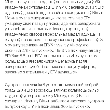
Мінулы навучальны год стаў знаменальным для ўсёй
акадэмічнай супольнасці ЕГУ. 9-10 сакавіка 2016 г. ЕГУ
адзначыў дзесяцігоддзе свайго знаходжання ў Вільні.
Можна смела сцвярджаць, что за гэты час ЕГУ
ўмацаваў свае пазіцыі ў якасці адзінага беларускага
універсітэта, які прытрымліваецца прынцыпаў
акадэмічных свабод і ліберальнай мадэлі адукацыі, і
выпусціў новае пакаленне сучасных прафесіяналаў. З
моманту заснавання ЕГУ ў 1992 г. у Мінску яго
скончылі 2787 выпускнікоў, 1953 г. з якіх навучаліся ў
ЕГУ ўжо ў Вільні. ЕГУ ганарыцца сваімі выпускнікамі,
большасць з якіх вярнуліся ў Беларусь пасля
завяршэння вучобы і паспяхова працуе у сферах,
звязаных з атрыманай у ЕГУ адукацыяй.
Сустрэчы выпускнікоў ужо сталі нязменнай добрай
традыцыяй ЕГУ і збіраюць вялікую колькасць былых
студэнтаў універсітэта як у Мінску, так і ў Вільні.
Увечары 1 ліпеня ў Вільні адбылася чарговая сустрэча
выпускнікоў ЕГУ, на якой звыш 200 выпускнікоў