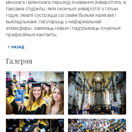
мінскага і віленскага перыяду існавання ўніверсітэта, а
таксама студэнты, якія скончылі універсітэт у гэтым
годзе, змаглі сустрэцца са сваімі былымі калегамі і
выкладчыкамі, пагутарыць у нефармальнай
атмасферы, завязаць новыя і падтрымаць існуючыя
прафесійныя кантакты.
НАЗАД
Галерэя