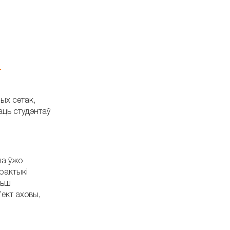
ых сетак,
ць студэнтаў
на ўжо
рактыкі
льш
’ект аховы,