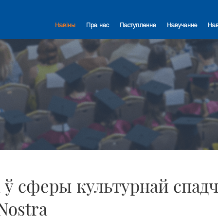
Навіны
Пра нас
Паступленне
Навучанне
На
 ў сферы культурнай спад
Nostra