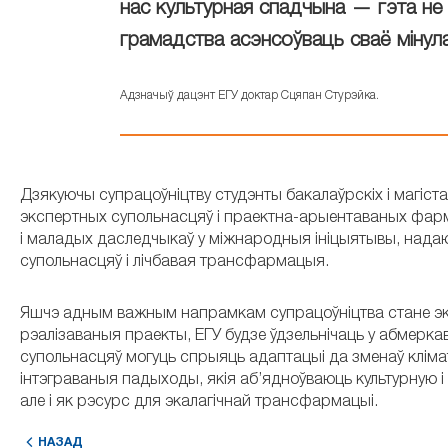
нас культурная спадчына — гэта не 
грамадства асэнсоўваць сваё мінул
Адзначыў дацэнт ЕГУ доктар Сцяпан Стурэйка.
Дзякуючы супрацоўніцтву студэнты бакалаўрскіх і магіс
экспертных супольнасцяў і праектна-арыентаваных фарм
і маладых даследчыкаў у міжнародныя ініцыятывы, надаюч
супольнасцяў і лічбавая трансфармацыя.
Яшчэ адным важным напрамкам супрацоўніцтва стане эк
рэалізаваныя праекты, ЕГУ будзе ўдзельнічаць у абмерка
супольнасцяў могуць спрыяць адаптацыі да зменаў клімат
інтэграваныя падыходы, якія аб’ядноўваюць культурную і э
але і як рэсурс для экалагічнай трансфармацыі.
НАЗАД