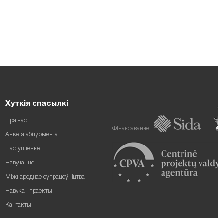
Хуткія спасылкі
Пра нас
Фінансаванне
Анкета абітурыента
Паступленне
Навучанне
Міжнароднае супрацоўніцтва
Навука і праекты
Кантакты