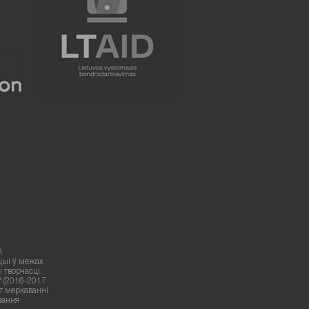
й
цыі ў межах
 творчасці:
У (2016-2017
ут меркаванні
вання