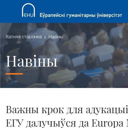
Хатняя старонка
Навіны
Навіны
Важны крок для адукацыі
ЕГУ далучыўся да Europa 