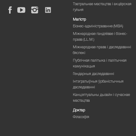
Тэатральнае мастацтва і акцёрская
гульня
Магістр
Бізнес-адміністраванне (MBA)
Міжнароднае гандлёвае і бізнес-
права (LL.M.)
Міжнароднае права і даследаванні
бяспекі
Публічная палітыка і палітычная
камунікацыя
Гендарныя даследаванні
Інтэгратыўныя ўрбаністычныя
даследаванні
Канцэптуальны дызайн і сучаснае
мастацтва
Доктар
Філасофія