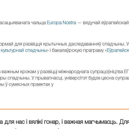
і асацыяванага чальца
Europa Nostra
— вядучай еўрапейскай 
формай для развіцця крытычных даследаванняў спадчыны. 
ё культурнай спадчыны
» і бакалаўрскую праграму «
Еўрапейс
а важным крокам у развіцці міжнароднага супрацоўніцтва ЕГ
ры спадчыны. У прыватнасці, універсітэт будзе цесна супра
чы ў сумесных праектах у
 для нас і вялікі гонар, і важная магчымасць. Дл