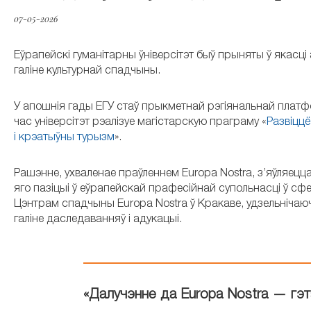
07-05-2026
Еўрапейскі гуманітарны ўніверсітэт быў прыняты ў якасц
галіне культурнай спадчыны.
У апошнія гады ЕГУ стаў прыкметнай рэгіянальнай плат
час універсітэт рэалізуе магістарскую праграму «
Развіцц
і крэатыўны турызм
».
Рашэнне, ухваленае праўленнем Europa Nostra, з’яўляецц
яго пазіцыі ў еўрапейскай прафесійнай супольнасці ў сфе
Цэнтрам спадчыны Europa Nostra ў Кракаве, удзельнічаю
галіне даследаванняў і адукацыі.
«Далучэнне да Europa Nostra — гэта