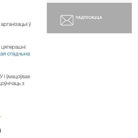
ПАДПІСАЦЦА
арганізацыі ў
У цяперашні
кая спадчына
У і ўмацоўвае
цоўнічаць з
я