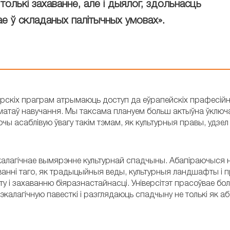
толькі захаванне, але і дыялог, здольнасць
ае ў складаных палітычных умовах».
тарскіх праграм атрымаюць доступ да еўрапейскіх прафесійн
атаў навучання. Мы таксама плануем больш актыўна ўключа
ы асаблівую ўвагу такім тэмам, як культурныя правы, удзел
алагічнае вымярэнне культурнай спадчыны. Абапіраючыся 
ванні таго, як традыцыйныя веды, культурныя ландшафты і п
у і захаванню біяразнастайнасці. Універсітэт прасоўвае бо
калагічную павесткі і разглядаюць спадчыну не толькі як аб