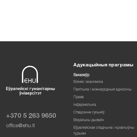
Адукацыйныя праграмы
Бакалаўр
Бізнес-эканоміка
Палітыка і міжнародныя адносіны
Права
Інфарматыка
Стварэнне гульняў
+370 5 263 9650
Візуальны дызайн
office@ehu.lt
Еўрапейская спадчына і крэатыўны
турызм