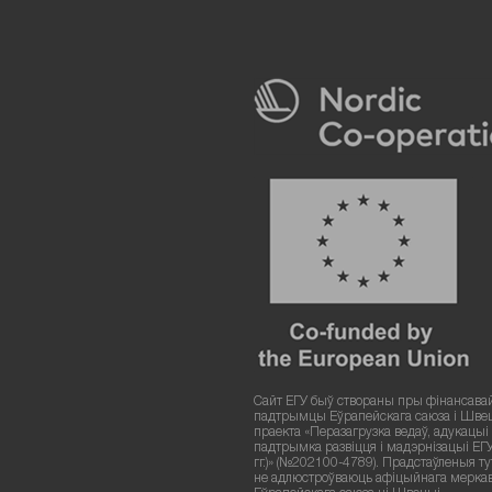
Сайт ЕГУ быў створаны пры фінансава
падтрымцы Еўрапейскага саюза і Шве
праекта «Перазагрузка ведаў, адукацыі і
падтрымка развіцця і мадэрнізацыі ЕГ
гг.)» (№202100-4789). Прадстаўленыя т
не адлюстроўваюць афіцыйнага мерка