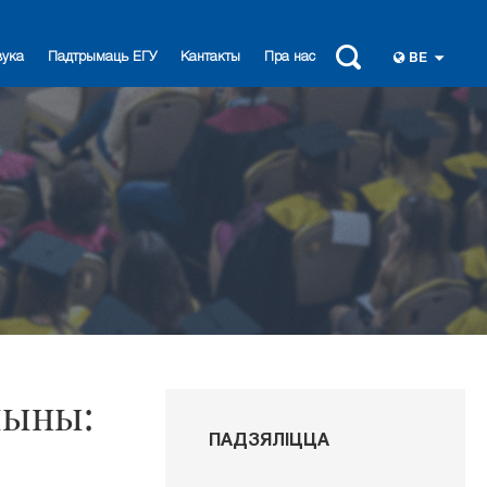
вука
Падтрымаць ЕГУ
Кантакты
Пра нас
BE
чыны:
ПАДЗЯЛІЦЦА