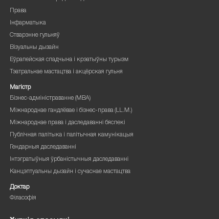
Права
Інфарматыка
Стварэнне гульняў
Візуальны дызайн
Еўрапейская спадчына і крэатыўны турызм
Тэатральнае мастацтва і акцёрская гульня
Магістр
Бізнес-адміністраванне (MBA)
Міжнароднае гандлёвае і бізнес-права (LL.M.)
Міжнароднае права і даследаванні бяспекі
Публічная палітыка і палітычная камунікацыя
Гендарныя даследаванні
Інтэгратыўныя ўрбаністычныя даследаванні
Канцэптуальны дызайн і сучаснае мастацтва
Доктар
Філасофія