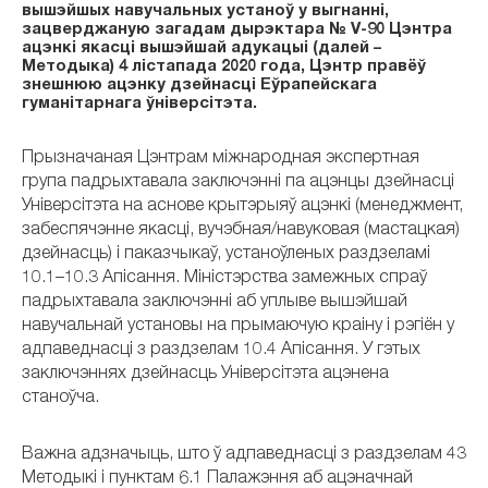
вышэйшых навучальных устаноў у выгнанні,
зацверджаную загадам дырэктара № V-90 Цэнтра
ацэнкі якасці вышэйшай адукацыі (далей –
Методыка) 4 лістапада 2020 года, Цэнтр правёў
знешнюю ацэнку дзейнасці Еўрапейскага
гуманітарнага ўніверсітэта.
Прызначаная Цэнтрам міжнародная экспертная
група падрыхтавала заключэнні па ацэнцы дзейнасці
Універсітэта на аснове крытэрыяў ацэнкі (менеджмент,
забеспячэнне якасці, вучэбная/навуковая (мастацкая)
дзейнасць) і паказчыкаў, устаноўленых раздзеламі
10.1–10.3 Апісання. Міністэрства замежных спраў
падрыхтавала заключэнні аб уплыве вышэйшай
навучальнай установы на прымаючую краіну і рэгіён у
адпаведнасці з раздзелам 10.4 Апісання. У гэтых
заключэннях дзейнасць Універсітэта ацэнена
станоўча.
Важна адзначыць, што ў адпаведнасці з раздзелам 43
Методыкі і пунктам 6.1 Палажэння аб ацэначнай