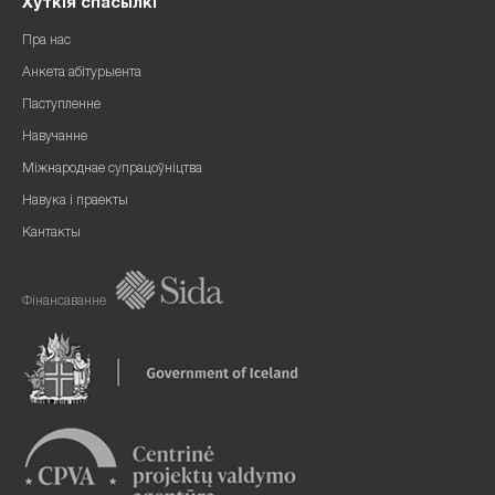
Хуткія спасылкі
Пра нас
Анкета абітурыента
Паступленне
Навучанне
Міжнароднае супрацоўніцтва
Навука і праекты
Кантакты
Фінансаванне