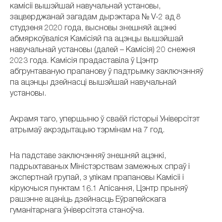
камісіі вышэйшай навучальнай установы,
зацверджанай загадам дырэктара № V-2 ад 8
студзеня 2020 года, высновы знешняй ацэнкі
абмяркоўваліся Камісіяй па ацэнцы вышэйшай
навучальнай установы (далей – Камісія) 20 снежня
2023 года. Камісія прадаставіла ў Цэнтр
абгрунтаваную прапанову ў падтрымку заключэнняў
па ацэнцы дзейнасці вышэйшай навучальнай
установы.
Акрамя таго, упершыню ў сваёй гісторыі Універсітэт
атрымаў акрэдытацыю тэрмінам на 7 год.
На падставе заключэнняў знешняй ацэнкі,
падрыхтаваных Міністэрствам замежных спраў і
экспертнай групай, з улікам прапановы Камісіі і
кіруючыся пунктам 16.1 Апісання, Цэнтр прыняў
рашэнне ацаніць дзейнасць Еўрапейскага
гуманітарнага ўніверсітэта станоўча.