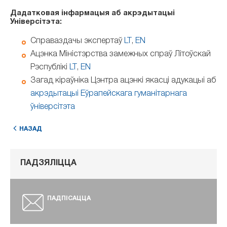
Дадатковая інфармацыя аб акрэдытацыі
Універсітэта:
Справаздачы экспертаў
LT
,
EN
Ацэнка Міністэрства замежных спраў Літоўскай
Рэспублікі
LT
,
EN
Загад кіраўніка Цэнтра ацэнкі якасці адукацыі аб
акрэдытацыі Еўрапейскага гуманітарнага
ўніверсітэта
НАЗАД
ПАДЗЯЛІЦЦА
ПАДПІСАЦЦА