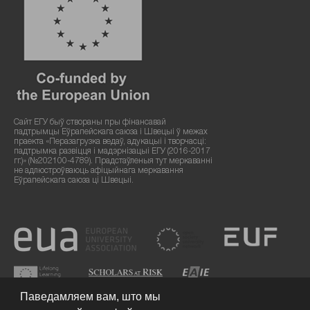
Сайт ЕГУ быў створаны пры фінансавай
падтрымцы Еўрапейскага саюза і Швецыі ў межах
праекта «Перазагрузка ведаў, адукацыі і творчасці:
падтрымка развіцця і мадэрнізацыі ЕГУ (2016-2017
гг.)» (№202100-4789). Прадстаўленыя тут меркаванні
не адлюстроўваюць афіцыйнага меркавання
Еўрапейскага саюза ці Швецыі.
Паведамляем вам, што мы