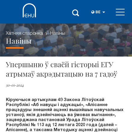
BE
Хатняя старонка
Навіны
Навіны
Упершыню ў сваёй гісторыі ЕГУ
атрымаў акрэдытацыю на 7 гадоў
30-01-2024
Кіруючыся артыкулам 49 Закона Літоўскай
Рэспублікі «Аб навуцы і адукацыі
»
,
«
Апісанне
працэдуры знешняй ацэнкі вышэйшых навучальных
устаноў, якія дзейнічаюць ва ўмовах выгнання
»
,
зацверджана пастановай Урада Літоўскай
Рэспублікі № 113 ад 12 лютага 2020 года (далей –
Апісанне), а таксама Методыку ацэнкі дзейнасці