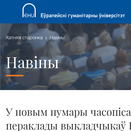
Хатняя старонка
Навіны
Навіны
У новым нумары часопіса
пераклады выкладчыкаў 