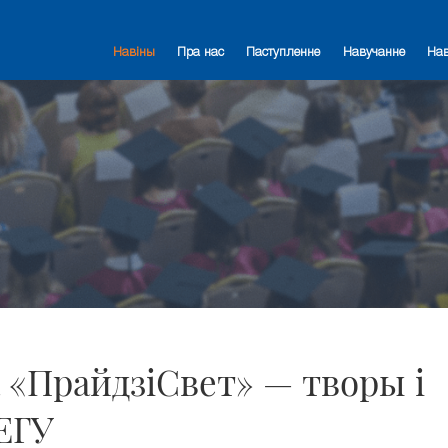
Навіны
Пра нас
Паступленне
Навучанне
На
 «ПрайдзіСвет» — творы і
ЕГУ