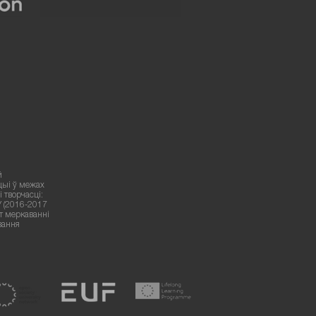
й
цыі ў межах
 творчасці:
У (2016-2017
ут меркаванні
вання