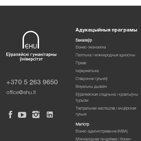
Адукацыйныя праграмы
Бакалаўр
Бізнес-эканоміка
Палітыка і міжнародныя адносіны
Права
Інфарматыка
Стварэнне гульняў
+370 5 263 9650
Візуальны дызайн
office@ehu.lt
Еўрапейская спадчына і крэатыўны
турызм
Тэатральнае мастацтва і акцёрская
гульня
Магістр
Бізнес-адміністраванне (MBA)
Міжнароднае гандлёвае і бізнес-