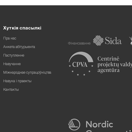
Хуткія спасылкі
Пра нас
Фінансаванне
Анкета абітурыента
Паступленне
Навучанне
Міжнароднае супрацоўніцтва
Навука і праекты
Кантакты