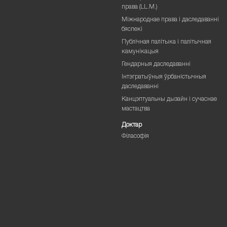
права (LL.M.)
Міжнароднае права і даследаванні
бяспекі
Публічная палітыка і палітычная
камунікацыя
Гендарныя даследаванні
Інтэгратыўныя ўрбаністычныя
даследаванні
Канцэптуальны дызайн і сучаснае
мастацтва
Доктар
Філасофія