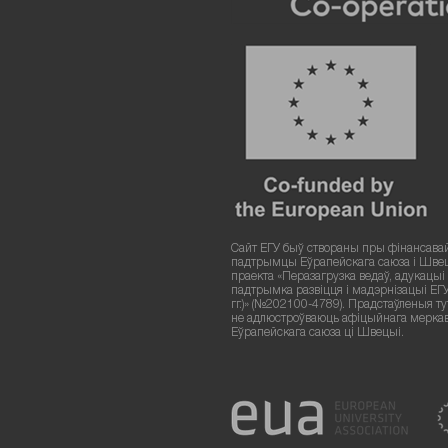
Сайт ЕГУ быў створаны пры фінансава
падтрымцы Еўрапейскага саюза і Шве
праекта «Перазагрузка ведаў, адукацыі і
падтрымка развіцця і мадэрнізацыі ЕГ
гг.)» (№202100-4789). Прадстаўленыя т
не адлюстроўваюць афіцыйнага мерка
Еўрапейскага саюза ці Швецыі.