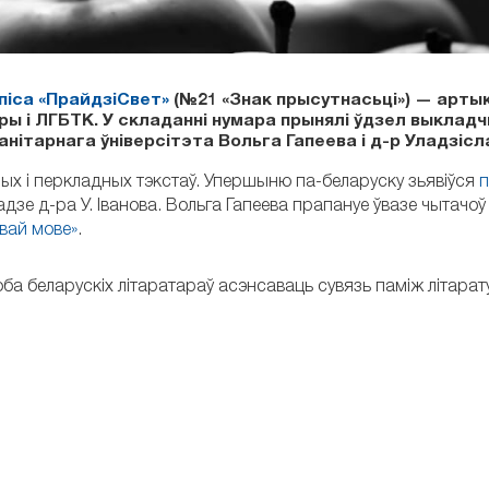
піса «ПрайдзіСвет»
(№21 «Знак прысутнасьці») — артык
уры і ЛГБТК. У складанні нумара прынялі ўдзел выкладч
тарнага ўніверсітэта Вольга Гапеева і д-р Уладзісла
ых і перкладных тэкстаў
.
Упершыню па-беларуску зьявіўся
п
дзе д-ра У. Іванова. Вольга Гапеева прапануе ўвазе чытачо
авай мове»
.
ба беларускіх літаратараў асэнсаваць сувязь паміж літарат