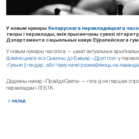
У новым нумары
беларускага перакладніцкага часо
творы і пераклады, якія прысвечаны сувязі літарат
Дэпартамента сацыяльных навук Еўрапейскага гумані
У новым нумары часопіса — шмат актуальных арыгінальн
фэмінісцкага эсэ Сымоны дэ Бавуар «Другі пол»
у перакла
«
Гульня ў гендар, або Чаму качкі размаўляюць на лаванд
Дадзены нумар «ПрайдзіСвета» — г
эта ці н
е першая спро
перакладам і ЛГБТК.
НАЗАД