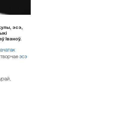
улы, эсэ,
ыкі
ў Іваноў.
ачатак
ў творчае
эсэ
урай,