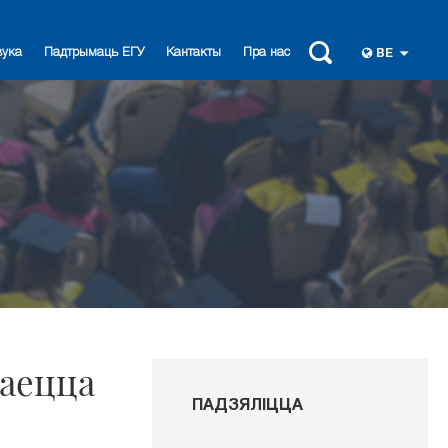
вука
Падтрымаць ЕГУ
Кантакты
Пра нас
BE
наецца
ПАДЗЯЛІЦЦА