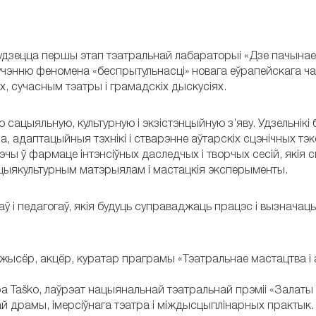
будзецца першы этап тэатральнай лабараторыі «Дзе пачынае
учэнню феномена «беспрытульнасці» новага еўрапейскага ча
х, сучасным тэатры і грамадскіх дыскусіях.
ацыяльную, культурную і экзістэнцыйную з’яву. Удзельнікі 
, адаптацыйныя тэхнікі і стварэнне аўтарскіх сцэнічных тэк
чы ў фармаце інтэнсіўных даследчых і творчых сесій, якія 
сацыякультурным матэрыялам і мастацкія эксперыменты.
 і педагогаў, якія будуць суправаджаць працэс і вызначац
рэжысёр, акцёр, куратар праграмы «Тэатральнае мастацтва і
ра Taško, лаўрэат нацыянальнай тэатральнай прэміі «Залаты
ай драмы, імерсіўнага тэатра і міждысцыплінарных практык.