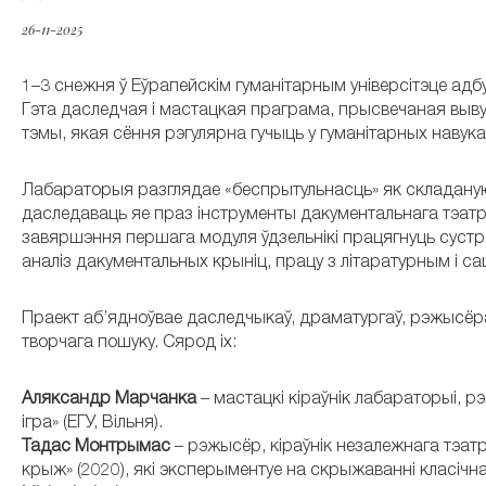
26-11-2025
1–3 снежня ў Еўрапейскім гуманітарным універсітэце ад
Гэта даследчая і мастацкая праграма, прысвечаная выв
тэмы, якая сёння рэгулярна гучыць у гуманітарных навука
Лабараторыя разглядае «беспрытульнасць» як складаную с
даследаваць яе праз інструменты дакументальнага тэатра
завяршэння першага модуля ўдзельнікі працягнуць сустрэ
аналіз дакументальных крыніц, працу з літаратурным і 
Праект аб’ядноўвае даследчыкаў, драматургаў, рэжысёраў
творчага пошуку. Сярод іх:
Аляксандр Марчанка
– мастацкі кіраўнік лабараторыі, 
ігра» (ЕГУ, Вільня).
Тадас Монтрымас
– рэжысёр, кіраўнік незалежнага тэат
крыж» (2020), які эксперыментуе на скрыжаванні класічн