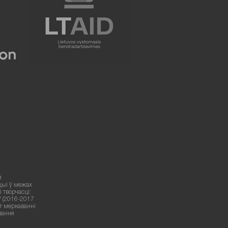
й
цыі ў межах
 творчасці:
У (2016-2017
ут меркаванні
вання