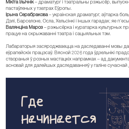
Мікіта Ільічнік
– драматург і тэатральны рэжысёр, выпускні
пастаўленых у тэатрах Еўропы.
Ірына Серабракова
– украінская драматург, аўтарка боль
Дэлі, Барселоне, Осла, Хельсінкі і іншых гарадах; яе п’е
Валянціна Мароз
– рэжысёрка і куратарка культурных пр
працуе на скрыжаванні тэатра і сацыяльных тэм.
Лабараторыя засяроджваецца на даследаванні мовы даку
еўрапейскіх працэсаў. Вясной 2026 года ўдзельнікі пра
створаныя ў розных мастацкіх напрамках – ад дакумент
асновай для далейшых даследаванняў у галіне сучаснай