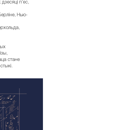
 дзесяці п’ес,
Берліне, Нью-
ерхольда,
ных
ізы,
аца стане
стыкі.