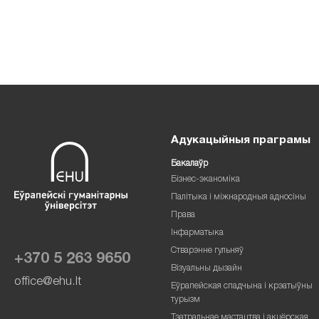
Адукацыйныя праграмы
Бакалаўр
Бізнес-эканоміка
Палітыка і міжнародныя адносіны
Права
Інфарматыка
Стварэнне гульняў
+370 5 263 9650
Візуальны дызайн
office@ehu.lt
Еўрапейская спадчына і крэатыўны
турызм
Тэатральнае мастацтва і акцёрская