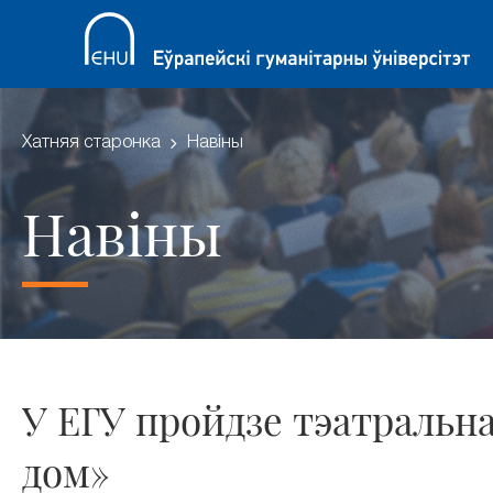
Хатняя старонка
Навіны
Навіны
У ЕГУ пройдзе тэатральн
дом»