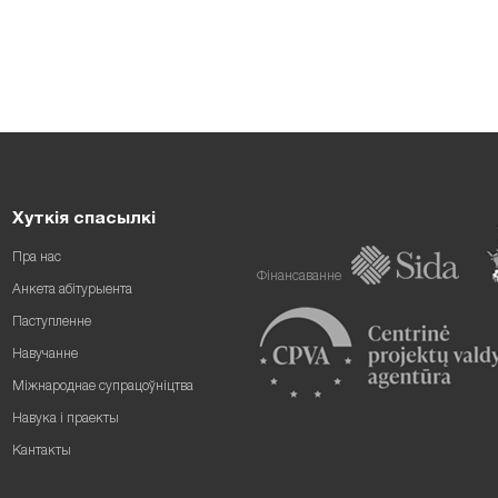
Хуткія спасылкі
Пра нас
Фінансаванне
Анкета абітурыента
Паступленне
Навучанне
Міжнароднае супрацоўніцтва
Навука і праекты
Кантакты