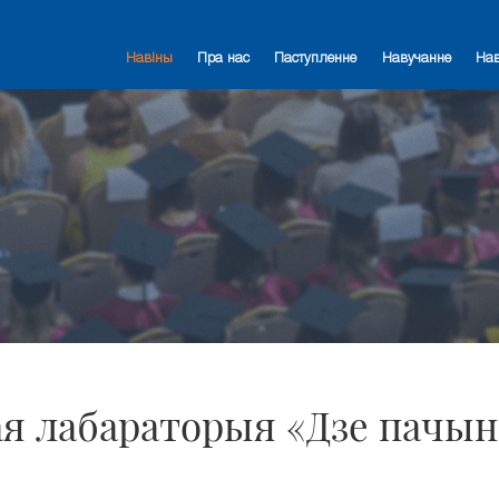
Навіны
Пра нас
Паступленне
Навучанне
На
ая лабараторыя «Дзе пачы