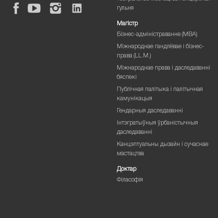
гульня
Магістр
Бізнес-адміністраванне (MBA)
Міжнароднае гандлёвае і бізнес-
права (LL.M.)
Міжнароднае права і даследаванні
бяспекі
Публічная палітыка і палітычная
камунікацыя
Гендарныя даследаванні
Інтэгратыўныя ўрбаністычныя
даследаванні
Канцэптуальны дызайн і сучаснае
мастацтва
Доктар
Філасофія