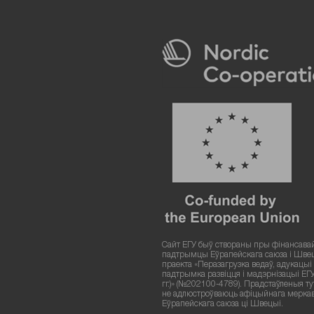
Сайт ЕГУ быў створаны пры фінансава
падтрымцы Еўрапейскага саюза і Шве
праекта «Перазагрузка ведаў, адукацыі і
падтрымка развіцця і мадэрнізацыі ЕГ
гг.)» (№202100-4789). Прадстаўленыя т
не адлюстроўваюць афіцыйнага мерка
Еўрапейскага саюза ці Швецыі.