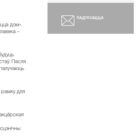
ПАДПІСАЦЦА
цца дом».
лавека –
будуць
стаў. Пасля
спалучаюць
ь рамку для
 акцёрская
 сцэнічны