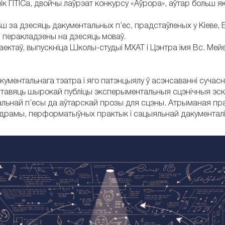
к ГІТІСа, двойчы лаўрэат конкурсу «Аўрора», аўтар больш як
ш за дзесяць дакументальных п’ес, прадстаўленых у Кіеве, 
сы перакладзены на дзесяць моваў.
аектаў, выпускніца Школы-студыі МХАТ і Цэнтра імя Вс. Мей
ментальнага тэатра і яго патэнцыялу ў асэнсаванні сучас
дставяць шырокай публіцы эксперыментальныя сцэнічныя эск
альнай п’есы да аўтарскай прозы для сцэны. Атрыманая пр
 драмы, перформатыўных практык і сацыяльнай дакументалі