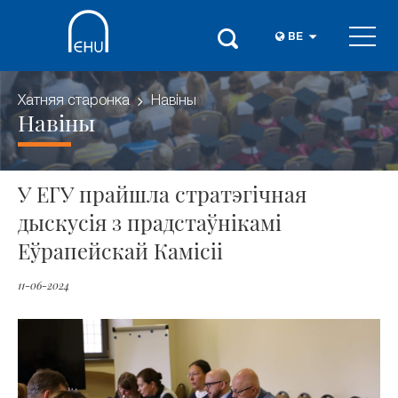
BE
Хатняя старонка
Навіны
Навіны
У ЕГУ прайшла стратэгічная
дыскусія з прадстаўнікамі
Еўрапейскай Камісіі
11-06-2024