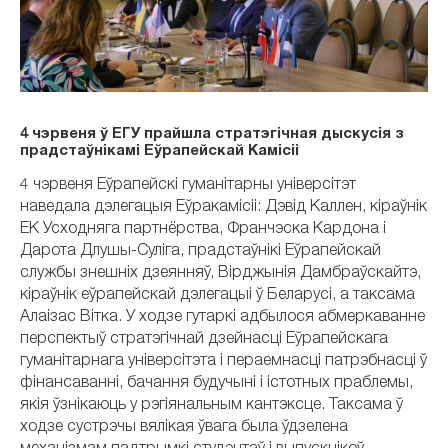
4 чэрвеня ў ЕГУ прайшла стратэгічная дыскусія з
прадстаўнікамі Еўрапейскай Камісіі
4 чэрвеня Еўрапейскі гуманітарны універсітэт
наведала дэлегацыя Еўракамісіі: Дэвід Каллен, кіраўнік
ЕК Усходняга партнёрства, Франчэска Кардона і
Дарота Длушы-Суліга, прадстаўнікі Еўрапейскай
службы знешніх дзеянняў, Вірджынія Дамбраўскайтэ,
кіраўнік еўрапейскай дэлегацыі ў Беларусі, а таксама
Алаізас Вітка. У ходзе гутаркі адбылося абмеркаванне
перспектыў стратэгічнай дзейнасці Еўрапейскага
гуманітарнага універсітэта і пераемнасці патрэбнасці ў
фінансаванні, бачання будучыні і істотных праблемы,
якія ўзнікаюць у рэгіянальным кантэксце. Таксама ў
ходзе сустрэчы вялікая ўвага была ўдзелена