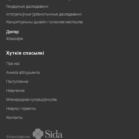
Гендарныя даследаванні
Інтэгратыўныя ўрбаністычныя даследаванні
Канцэптуальны дызайн і сучаснае мастацтва
Доктар
Філасофія
Хуткія спасылкі
Пра нас
Анкета абітурыента
Паступленне
Навучанне
Міжнароднае супрацоўніцтва
Навука і праекты
Кантакты
Фінансаванне