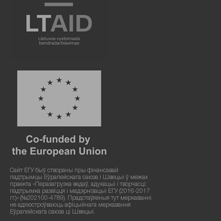
Сайт ЕГУ быў створаны пры фінансавай
падтрымцы Еўрапейскага саюза і Швецыі ў межах
праекта «Перазагрузка ведаў, адукацыі і творчасці:
падтрымка развіцця і мадэрнізацыі ЕГУ (2016-2017
гг.)» (№202100-4789). Прадстаўленыя тут меркаванні
не адлюстроўваюць афіцыйнага меркавання
Еўрапейскага саюза ці Швецыі.