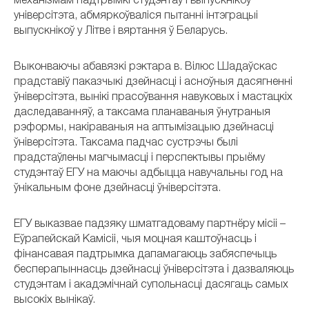
механізмам падтрымкі студэнтаў і выпускнікоў
універсітэта, абмяркоўваліся пытанні інтэграцыі
выпускнікоў у Літве і вяртання ў Беларусь.
Выконваючы абавязкі рэктара в. Вілюс Шадаўскас
прадставіў паказчыкі дзейнасці і асноўныя дасягненні
ўніверсітэта, вынікі прасоўвання навуковых і мастацкіх
даследаванняў, а таксама планаваныя ўнутраныя
рэформы, накіраваныя на аптымізацыю дзейнасці
ўніверсітэта. Таксама падчас сустрэчы былі
прадстаўлены магчымасці і перспектывы прыёму
студэнтаў ЕГУ на маючы адбыцца навучальны год на
ўнікальным фоне дзейнасці ўніверсітэта.
ЕГУ выказвае падзяку шматгадоваму партнёру місіі –
Еўрапейскай Камісіі, чыя моцная каштоўнасць і
фінансавая падтрымка дапамагаюць забяспечыць
бесперапыннасць дзейнасці ўніверсітэта і дазваляюць
студэнтам і акадэмічнай супольнасці дасягаць самых
высокіх вынікаў.