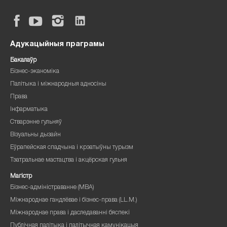
Адукацыйныя праграмы
Бакалаўр
Бізнес-эканоміка
Палітыка і міжнародныя адносіны
Права
Інфарматыка
Стварэнне гульняў
Візуальны дызайн
Еўрапейская спадчына і крэатыўны турызм
Тэатральнае мастацтва і акцёрская гульня
Магістр
Бізнес-адміністраванне (MBA)
Міжнароднае гандлёвае і бізнес-права (LL.M.)
Міжнароднае права і даследаванні бяспекі
Публічная палітыка і палітычная камунікацыя