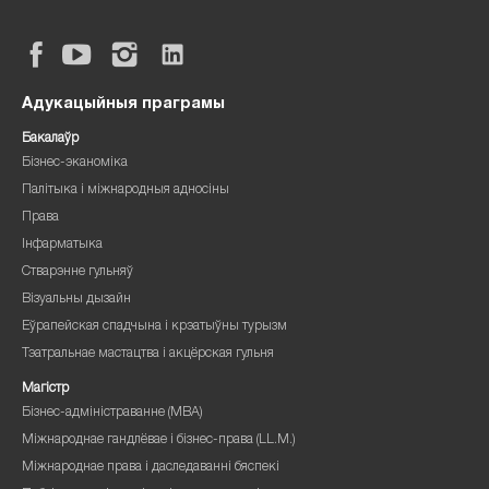
Адукацыйныя праграмы
Бакалаўр
Бізнес-эканоміка
Палітыка і міжнародныя адносіны
Права
Інфарматыка
Стварэнне гульняў
Візуальны дызайн
Еўрапейская спадчына і крэатыўны турызм
Тэатральнае мастацтва і акцёрская гульня
Магістр
Бізнес-адміністраванне (MBA)
Міжнароднае гандлёвае і бізнес-права (LL.M.)
Міжнароднае права і даследаванні бяспекі