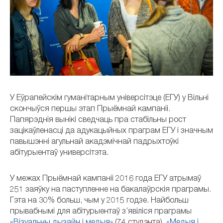
У Еўрапейскім гуманітарным універсітэце (ЕГУ) у Вільні
скончыўся першы этап Прыёмнай кампаніі.
Папярэднія вынікі сведчаць пра стабільны рост
зацікаўленасці да адукацыйных праграм ЕГУ і значным
павышэнні агульнай акадэмічнай падрыхтоўкі
абітурыентаў универсітэта.
У межах Прыёмнай кампаніі 2016 года ЕГУ атрымаў
251 заяўку на паступленне на бакалаўрскія праграмы.
Гэта на 30% больш, чым у 2015 годзе. Найбольш
прывабнымі для абітурыентаў з’явіліся праграмы
«Візуальны дызайн і медыя»
(74 студэнта),
«Медыя і