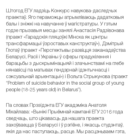
Штогод ЕГУ ладзіць Конкурс навукова-даследчых
праектаў. Яго пераможцы атрымліваюць дадатковыя
балы і зніжкі на навучанне ў магістратуры. У гэтым
годзе прызавыя месцы занялі Анастасія Радзівонава
(праект «Гарадскія пляцоўкі Мінска як цэнтры
трансфармацыі ўзроставых канструктаў»), Дзмітрый
Глотаў (праект «Перспектывы развіцця заканадаўства
Беларусі, Расіі і Украіны ў сферы прадухілення і
барацьбы з дыскрымінацыяй і злачынствамі на глебе
нянавісці па матывах гендэрнай ідэнтычнасці і
сэксуальнай арыентацыі») і Вольга Стрыкунова (праект
“Problem of suicide behavior in the social group of young
people (18-25 years old) in Belarus”).
Па словах Прэзідэнта ЕГУ акадэміка Анатоля
Міхайлава: «Вынікі Прыёмнай кампаніі ЕГУ 2016 года
сведчаць, што цікавасць да нашага праекта
захоўваецца ў Беларусі і ў рэгіёне, і якасць студэнтаў,
якія да нас паступаюць, расце. Мы расцэньваем гэта,