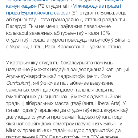
камунікацыя»
(72 студэнта) і
«Міжнароднае права і
права Еўрапейскага саюза»
(51 студэнт). Большасць
абітурыентаў – гэта грамадзяне ці сталыя рэзідэнты
Беларусі. Тым не менш, заўважна павелічэнне
колькасці замежных абітурыентаў – каля 10%
студэнтаў першага курса прыедуць на вучобу ў Вільню
з Украіны, Літвы, Расіі, Казахстана і Туркменістана.
У кастрычніку студэнты бакалаўрыята пачнуць
навучанне ў межах нядаўна зацверджанай капцэпцыі
Агульнаўніверсітэцкай падрыхтоўкі (англ.
Core
Curriculum
), які ўключае паглыбленае вывучэнне
замежных моў і дае фундаментальныя веды па
гуманітарных дысцыплінах і ў межах адукацыйнай
традыці ліберальных мастацтваў (англ. Liberal Arts). У
гэтым годзе ўпершыню да студэнтаў-першакурснікаў
далучацца слухачы праграмы Падрыхтоўчага года,
якія напрацягу двух семетраў навучання ў Вільні і ў
Мінску прайшлі 800-гадзінны курс падрыхтоўкі да
паступлення ў ЕГУ. Падрыхтоўчы год ЕГУ уключае