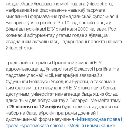
як далейшае ўмацаванне місіі нашага ўніверсітэта,
накіраванай на фармаванне навыкаў творчага
мыслення і фармаванне грамадзянскай супольнасці
Беларусі і ўсяго рэгіёна. За 10 год нашай працы ў
Вільні выпускнікамі ЕГУ сталі каля 2000 чалавек. Рост
колькасці абітурыентаў у гэтым годзе з’яўляецца
сведчаннем актуальнасці і адкрытасці праекта нашага
ўніверсітэта».
Традыцыйна тэрміны Прыёмнай кампаніі ЕГУ
адрозніваюцца ад ўніверсітэтаў Беларусі і рэгіёна. На
падставе ўласнай місіі, непарыўна звязанай з
будучыняй Беларусі і Усходняй Еўропы, а таксама з
тым фактам, што навучанне ў ЕГУ стала яшчэ больш
даступным, універсітэт намагаецца быць яшчэ больш
адкрытым для абітурыентаў з Беларусі. Менавіта таму
з
25 ліпеня па 12 жніўня
будзе адкрыты дадатковы
набор на бакалаўрскія праграмы дзённай і
дыстанцыйнай форм навучання
«Міжнароднае права і
права Еўрапейскага саюза»
,
«Медыя і камунікацыя»
,