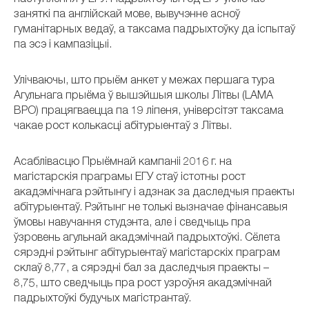
заняткі па англійскай мове, вывучэнне асноў
гуманітарных ведаў, а таксама падрыхтоўку да іспытаў
па эсэ і кампазіцыі.
Улічваючы, што прыём анкет у межах першага тура
Агульнага прыёма ў вышэйшыя школы Літвы (LAMA
BPO) працягваецца па 19 ліпеня, універсітэт таксама
чакае рост колькасці абітурыентаў з Літвы.
Асаблівасцю Прыёмнай кампаніі 2016 г. на
магістарскія праграмы ЕГУ стаў істотны рост
акадэмічнага рэйтынгу і адзнак за даследчыя праекты
абітурыентаў. Рэйтынг не толькі вызначае фінансавыя
ўмовы навучання студэнта, але і сведчыць пра
ўзровень агульнай акадэмічнай падрыхтоўкі. Сёлета
сярэдні рэйтынг абітурыентаў магістарскіх праграм
склаў 8,77, а сярэдні бал за даследчыя праекты –
8,75, што сведчыць пра рост узроўня акадэмічнай
падрыхтоўкі будучых магістрантаў.