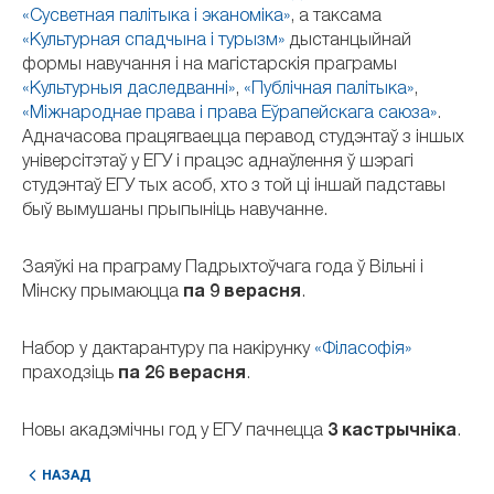
«Сусветная палітыка і эканоміка»
, а таксама
«Культурная спадчына і турызм»
дыстанцыйнай
формы навучання і на магістарскія праграмы
«Культурныя даследванні»
,
«Публічная палітыка»
,
«Міжнароднае права і права Еўрапейскага саюза»
.
Адначасова працягваецца перавод студэнтаў з іншых
універсітэтаў у ЕГУ і працэс аднаўлення ў шэрагі
студэнтаў ЕГУ тых асоб, хто з той ці іншай падставы
быў вымушаны прыпыніць навучанне.
Заяўкі на праграму Падрыхтоўчага года ў Вільні і
Мінску прымаюцца
па 9 верасня
.
Набор у дактарантуру па накірунку
«Філасофія»
праходзіць
па 26 верасня
.
Новы акадэмічны год у ЕГУ пачнецца
3 кастрычніка
.
НАЗАД