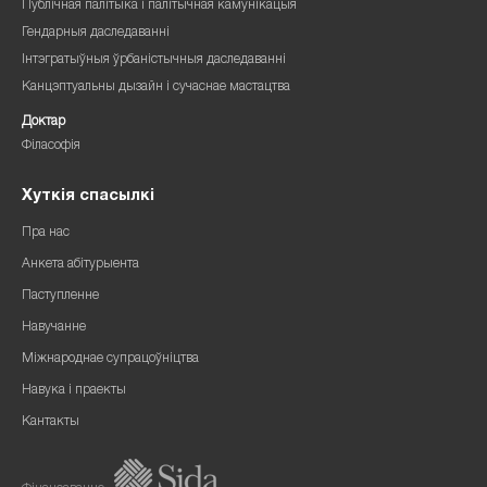
Публічная палітыка і палітычная камунікацыя
Гендарныя даследаванні
Інтэгратыўныя ўрбаністычныя даследаванні
Канцэптуальны дызайн і сучаснае мастацтва
Доктар
Філасофія
Хуткія спасылкі
Пра нас
Анкета абітурыента
Паступленне
Навучанне
Міжнароднае супрацоўніцтва
Навука і праекты
Кантакты