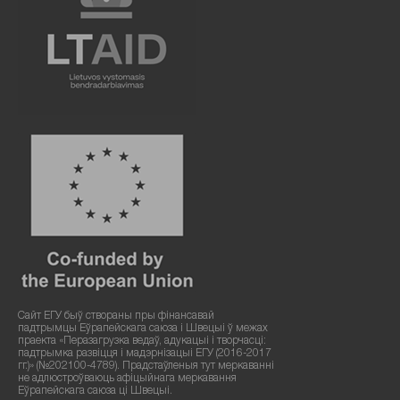
Сайт ЕГУ быў створаны пры фінансавай
падтрымцы Еўрапейскага саюза і Швецыі ў межах
праекта «Перазагрузка ведаў, адукацыі і творчасці:
падтрымка развіцця і мадэрнізацыі ЕГУ (2016-2017
гг.)» (№202100-4789). Прадстаўленыя тут меркаванні
не адлюстроўваюць афіцыйнага меркавання
Еўрапейскага саюза ці Швецыі.