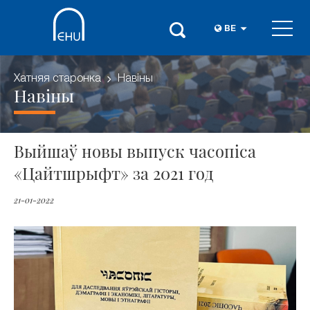
BE
Хатняя старонка
Навіны
Навіны
Выйшаў новы выпуск часопіса
«Цайтшрыфт» за 2021 год
21-01-2022