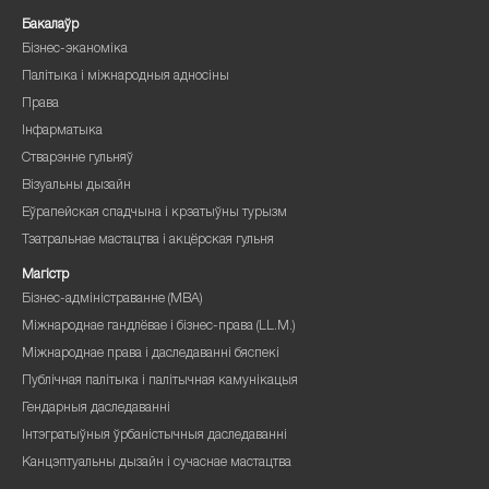
Бакалаўр
Бізнес-эканоміка
Палітыка і міжнародныя адносіны
Права
Інфарматыка
Стварэнне гульняў
Візуальны дызайн
Еўрапейская спадчына і крэатыўны турызм
Тэатральнае мастацтва і акцёрская гульня
Магістр
Бізнес-адміністраванне (MBA)
Міжнароднае гандлёвае і бізнес-права (LL.M.)
Міжнароднае права і даследаванні бяспекі
Публічная палітыка і палітычная камунікацыя
Гендарныя даследаванні
Інтэгратыўныя ўрбаністычныя даследаванні
Канцэптуальны дызайн і сучаснае мастацтва