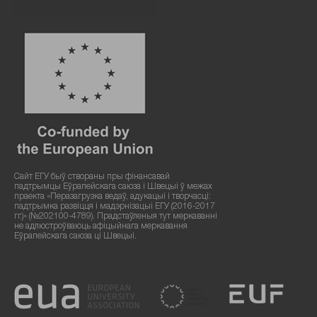
Сайт ЕГУ быў створаны пры фінансавай
падтрымцы Еўрапейскага саюза і Швецыі ў межах
праекта «Перазагрузка ведаў, адукацыі і творчасці:
падтрымка развіцця і мадэрнізацыі ЕГУ (2016-2017
гг.)» (№202100-4789). Прадстаўленыя тут меркаванні
не адлюстроўваюць афіцыйнага меркавання
Еўрапейскага саюза ці Швецыі.