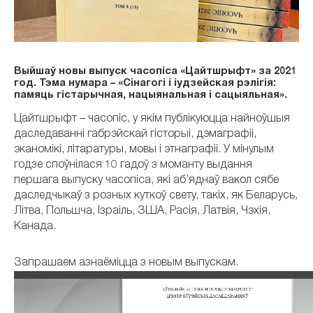
Выйшаў новы выпуск часопіса «Цайтшрыфт» за 2021
год. Тэма нумара – «Сінагогі і іудзейская рэлігія:
памяць гістарычная, нацыянальная і сацыяльная».
Цайтшрыфт – часопіс, у якім публікуюцца найноўшыя
даследаванні габрэйскай гісторыі, дэмаграфіі,
эканомікі, літаратуры, мовы і этнаграфіі. У мінулым
годзе споўнілася 10 гадоў з моманту выдання
першага выпуску часопіса, які аб’яднаў вакол сябе
даследчыкаў з розных куткоў свету, такіх, як Беларусь,
Літва, Польшча, Ізраіль, ЗША, Расія, Латвія, Чэхія,
Канада.
Запрашаем азнаёміцца з новым выпускам.