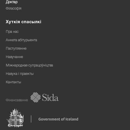
Доктар
Філасофія
Хуткія спасылкі
Пра нас
Анкета абітурыента
Паступленне
Навучанне
Міжнароднае супрацоўніцтва
Навука і праекты
Кантакты
Фінансаванне