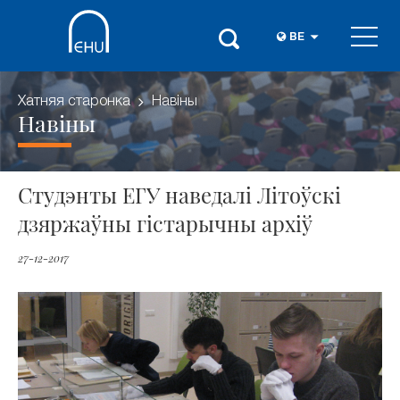
BE
Хатняя старонка
Навіны
Навіны
Студэнты ЕГУ наведалі Літоўскі
дзяржаўны гістарычны архіў
27-12-2017