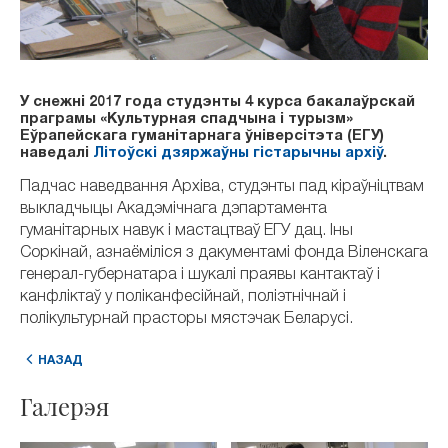
У снежні 2017 года студэнты 4 курса бакалаўрскай
праграмы «Культурная спадчына і турызм»
Еўрапейскага гуманітарнага ўніверсітэта (ЕГУ)
наведалі
Літоўскі дзяржаўны гістарычны архіў
.
Падчас наведвання Архіва, студэнты пад кіраўніцтвам
выкладчыцы Акадэмічнага дэпартамента
гуманітарных навук і мастацтваў ЕГУ дац. Іны
Соркінай, азнаёміліся з дакументамі фонда Віленскага
генерал-губернатара і шукалі праявы кантактаў і
канфліктаў у поліканфесійнай, поліэтнічнай і
полікультурнай прасторы мястэчак Беларусі.
НАЗАД
Галерэя