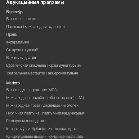
Адукацыйныя праграмы
Бакалаўр
Бізнес-эканоміка
Палітыка і міжнародныя адносіны
Права
Інфарматыка
Стварэнне гульняў
Візуальны дызайн
Еўрапейская спадчына і крэатыўны турызм
Тэатральнае мастацтва і акцёрская гульня
Магістр
Бізнес-адміністраванне (MBA)
Міжнароднае гандлёвае і бізнес-права (LL.M.)
Міжнароднае права і даследаванні бяспекі
Публічная палітыка і палітычная камунікацыя
Гендарныя даследаванні
Інтэгратыўныя ўрбаністычныя даследаванні
Канцэптуальны дызайн і сучаснае мастацтва