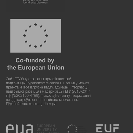
Сайт ЕГУ быў створаны пры фінансавай
падтрымцы Еўрапейскага саюза і Швецыі ў межах
праекта «Перазагрузка ведаў, адукацыі і творчасці:
падтрымка развіцця і мадэрнізацыі ЕГУ (2016-2017
гг.)» (№202100-4789). Прадстаўленыя тут меркаванні
не адлюстроўваюць афіцыйнага меркавання
Еўрапейскага саюза ці Швецыі.