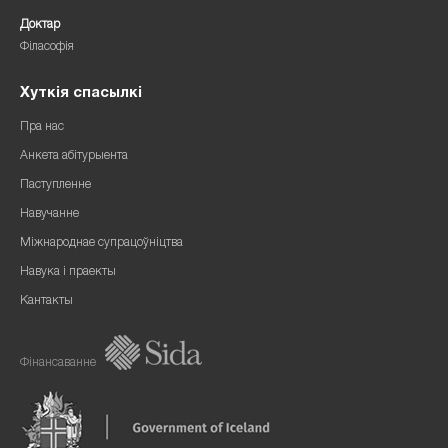
Доктар
Філасофія
Хуткія спасылкі
Пра нас
Анкета абітурыента
Паступленне
Навучанне
Міжнароднае супрацоўніцтва
Навука і праекты
Кантакты
Фінансаванне