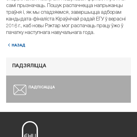
самі прызначаць. Пошук распачнецца напрыканцы
траўня і, як мы спадзяемся, завершыцца адборам
кандыдата-фіналіста Кіраўнічай радай ЕГУ ў верасні
2016 г., каб новы Рэктар мог распачаць працу ўжо ў
пачатку наступнага навучальнага года.
НАЗАД
ПАДЗЯЛІЦЦА
ПАДПІСАЦЦА