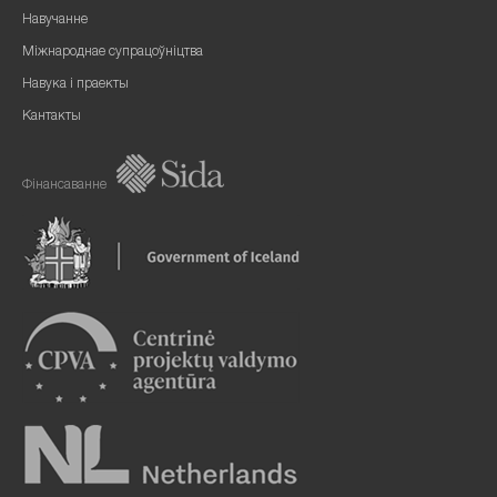
Навучанне
Міжнароднае супрацоўніцтва
Навука і праекты
Кантакты
Фінансаванне