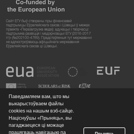
Сайт ЕГУ быў створаны пры фінансавай
падтрымцы Еўрапейскага саюза і Швецыі ў межах
праекта «Перазагрузка ведаў, адукацыі і творчасці:
падтрымка развіцця і мадэрнізацыі ЕГУ (2016-2017
гг.)» (№202100-4789). Прадстаўленыя тут меркаванні
не адлюстроўваюць афіцыйнага меркавання
Еўрапейскага саюза ці Швецыі.
Паведамляем вам, што мы
выкарыстоўваем файлы
cookies на нашым вэб-сайце.
Націснуўшы «Прыняць», вы
пагаджаецеся ці можаце
працягваць навігацыю па
Умовы выкарыстання сайта
© 2026 Еўрапейскі гуманітарны
Прыняць