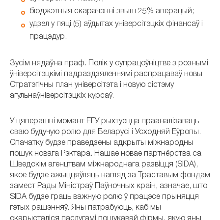
бюджэтныя скарачэнні звыш 25% аперацый;
удзел у пяці (5) аўдытах універсітэцкіх фінансаў і
працэдур.
Зусім нядаўна праф. Полік у супрацоўніцтве з рознымі
ўніверсітэцкімі падраздзяленнямі распрацаваў новы
Стратэгічны план універсітэта і новую сістэму
агульнаўніверсітэцкіх курсаў.
У цяперашні момант ЕГУ рыхтуецца прааналізаваць
сваю будучую ролю для Беларусі і Усходняй Еўропы.
Спачатку будзе праведзены адкрыты міжнародны
пошук новага Рэктара. Нашае новае партнёрства са
Шведскім агенцтвам міжнароднага развіцця (SIDA),
якое будзе ажыццяўляць нагляд за Траставым фондам
замест Рады Міністраў Паўночных краін, азначае, што
SIDA будзе граць важную ролю ў працэсе прыняцця
гэтых рашэнняў. Яны патрабуюць, каб мы
скарысталіся паслугамі пошукавай фірмы, якую яны