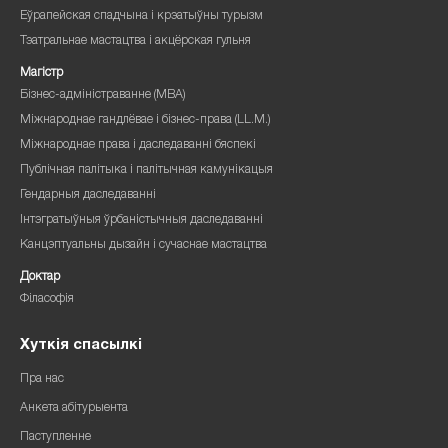
Еўрапейская спадчына і крэатыўны турызм
Тэатральнае мастацтва і акцёрская гульня
Магістр
Бізнес-адміністраванне (MBA)
Міжнароднае гандлёвае і бізнес-права (LL.M.)
Міжнароднае права і даследаванні бяспекі
Публічная палітыка і палітычная камунікацыя
Гендарныя даследаванні
Інтэгратыўныя ўрбаністычныя даследаванні
Канцэптуальны дызайн і сучаснае мастацтва
Доктар
Філасофія
Хуткія спасылкі
Пра нас
Анкета абітурыента
Паступленне