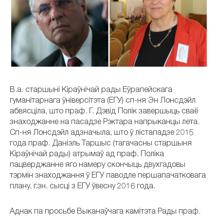
В.а. старшыні Кіраўнічай рады Еўрапейскага
гуманітарнага ўніверсітэта (ЕГУ) сп-ня Эн Лонсдэйл
абвясціла, што праф. Г. Дэвід Полік завершыць сваё
знаходжанне на пасадзе Рэктара напрыканцы лета.
Сп-ня Лонсдэйл адзначыла, што ў лістападзе 2015
года праф. Даніэль Таршыс (тагачасны старшыня
Кіраўнічай рады) атрымаў ад праф. Поліка
пацверджанне яго намеру скончыць двухгадовы
тэрмін знаходжання ў ЕГУ паводле першапачатковага
плану, г.зн. сысці з ЕГУ ўвесну 2016 года.
Аднак па просьбе Выканаўчага камітэта Рады праф.