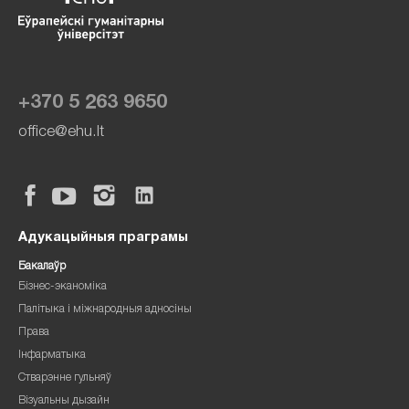
+370 5 263 9650
office@ehu.lt
Адукацыйныя праграмы
Бакалаўр
Бізнес-эканоміка
Палітыка і міжнародныя адносіны
Права
Інфарматыка
Стварэнне гульняў
Візуальны дызайн