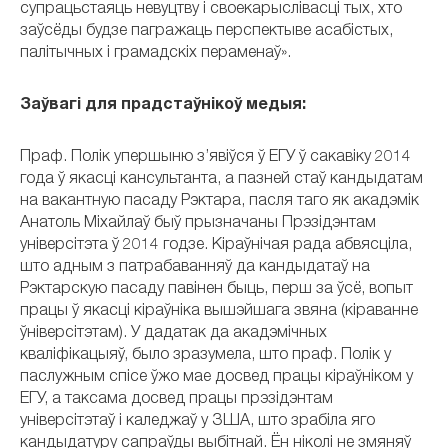
супрацьстаяць невуцтву і своекарыслівасці тых, хто
заўсёды будзе пагражаць перспектыве асабістых,
палітычных і грамадскіх пераменаў».
Заўвагі для прадстаўнікоў медыя:
Праф. Полік упершыню з’явіўся ў ЕГУ ў сакавіку 2014
года ў якасці кансультанта, а пазней стаў кандыдатам
на вакантную пасаду Рэктара, пасля таго як акадэмік
Анатоль Міхайлаў быў прызначаны Прэзідэнтам
універсітэта ў 2014 годзе. Кіраўнічая рада абвясціла,
што адным з патрабаванняў да кандыдатаў на
Рэктарскую пасаду павінен быць, перш за ўсё, вопыт
працы ў якасці кіраўніка вышэйшага звяна (кіраванне
ўніверсітэтам). У дадатак да акадэмічных
кваліфікацыяў, было зразумела, што праф. Полік у
паслужным спісе ўжо мае досвед працы кіраўніком у
ЕГУ, а таксама досвед працы прэзідэнтам
універсітэтаў і каледжаў у ЗША, што зрабіла яго
кандыдатуру сапраўды выбітнай. Ён ніколі не змяняў