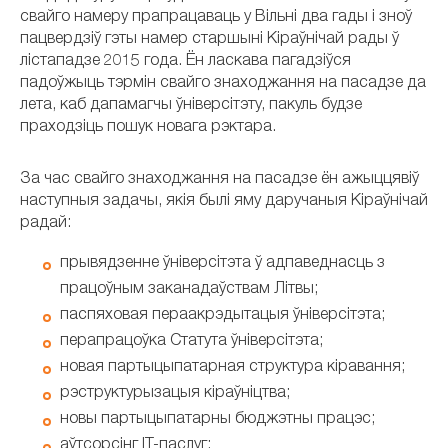
свайго намеру прапрацаваць у Вільні два гады і зноў
пацвердзіў гэты намер старшыні Кіраўнічай рады ў
лістападзе 2015 года. Ён ласкава пагадзіўся
падоўжыць тэрмін свайго знаходжання на пасадзе да
лета, каб дапамагчы ўніверсітэту, пакуль будзе
праходзіць пошук новага рэктара.
За час свайго знаходжання на пасадзе ён ажыццявіў
наступныя задачы, якія былі яму даручаныя Кіраўнічай
радай:
прывядзенне ўніверсітэта ў адпаведнасць з
працоўным заканадаўствам Літвы;
паспяховая пераакрэдытацыя ўніверсітэта;
перапрацоўка Статута ўніверсітэта;
новая партыцыпатарная структура кіравання;
рэструктурызацыя кіраўніцтва;
новы партыцыпатарны бюджэтны працэс;
аўтсорсінг IT-паслуг;