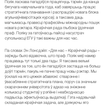
Полік ласкава пагадзіўся працягнуць тэрмін да канца
бягучага навучальнага года, каб завяршыць працэс
стратэгічнага планавання і распрацоўкі новага блока
агульнаўніверсітэцкіх курсаў, а таксама даць
магчымасць правесці прафесійны міжнародны пошук
новага рэктара. Кіраўнічая рада глыбока ўдзячная
праф. Поліку за гатоўнасць пайсці насустрач
супольнасці ЕГУ ў такі важны для нас час.
Па словах Эн Лонсдэйл: «Для нас – Кіраўнічай рады –
заўжды было відавочна, што праф. Полік меў намер
працаваць тут толькі два гады. Я таксама вельмі
ўдзячная за тое, што ён пагадзіўся застацца на больш
доўгі тэрмін, пакуль не пачне працу новы рэктар. Мы
ўсклалі на яго цяжкія абавязкі: стварэнне і
ўвасабленне стратэгічнага плана, поруч са значным
скарачэннем універсітэта ў адказ на зніжэнне
колькасці студэнтаў у рэгіёне і неабходнасцю
падвысіць эфектыўнасць выдаткаў. Гэта надзвычай
складаная кіраўнічая задача, але дзякуючы яго