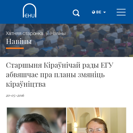
BE
Хатняя старонка
Навіны
Навіны
Старшыня Кіраўнічай рады ЕГУ
абвяшчае пра планы змяніць
кіраўніцтва
20-05-2016