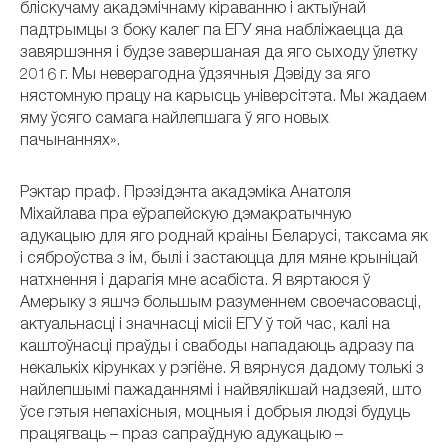
бліскучаму акадэмічнаму кіраванню і актыўнай
падтрымцы з боку калег па ЕГУ яна набліжаецца да
завяршэння і будзе завершаная да яго сыходу ўлетку
2016 г. Мы неверагодна ўдзячныя Дэвіду за яго
нястомную працу на карысць універсітэта. Мы жадаем
яму ўсяго самага найлепшага ў яго новых
пачынаннях».
Рэктар праф. Прэзідэнта акадэміка Анатоля
Міхайлава пра еўрапейскую дэмакратычную
адукацыю для яго роднай краіны Беларусі, таксама як
і сяброўства з ім, былі і застаюцца для мяне крыніцай
натхнення і дарагія мне асабіста. Я вяртаюся ў
Амерыку з яшчэ большым разуменнем своечасовасці,
актуальнасці і значнасці місіі ЕГУ ў той час, калі на
каштоўнасці праўды і свабоды нападаюць адразу па
некалькіх кірунках у рэгіёне. Я вярнуся дадому толькі з
найлепшымі пажаданнямі і найвялікшай надзеяй, што
ўсе гэтыя непахісныя, моцныя і добрыя людзі будуць
працягваць – праз сапраўдную адукацыю –