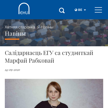
BE
Хатняя старонка
Навіны
Навіны
Салідарнасць ЕГУ са студэнткай
Марфай Рабковай
24-09-2020