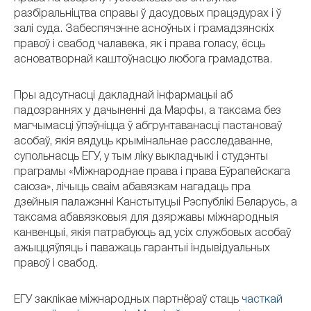
разбіральніцтва справы ў дасудовых працэдурах і ў
залі суда. Забеспячэнне асноўных і грамадзянскіх
правоў і свабод чалавека, як і права голасу, ёсць
асноватворнай каштоўнасцю любога грамадства.
Пры адсутнасці дакладнай інфармацыі аб
падозраннях у дачыненні да Марфы, а таксама без
магчымасці ўпэўніцца ў абгрунтаванасці пастановаў
асобаў, якія вядуць крымінальнае расследаванне,
супольнасць ЕГУ, у тым ліку выкладчыкі і студэнты
праграмы «Міжнароднае права і права Еўрапейскага
саюза», лічыць сваім абавязкам нагадаць пра
дзейныя палажэнні Канстытуцыі Рэспублікі Беларусь, а
таксама абавязковыя для дзяржавы міжнародныя
канвенцыі, якія патрабуюць ад усіх службовых асобаў
ажыццяўляць і паважаць гарантыі індывідуальных
правоў і свабод.
ЕГУ заклікае міжнародных партнёраў стаць
часткай