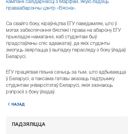
кампаніі салідарнасці з Марфай, якую ладзіць
праваабарончы цэнтр «Вясна»
.
Са свайго боку, кіраўніцтва ЕГУ паведамляе, што ў
мэтах забеспячэння бяспекі і права на абарону ЕГУ
прыкладзе намаганні, каб студэнтам быў
прадстаўлены спіс адвакатаў, да якіх студэнты
змогуць звяртацца ў выпадку пераследу з боку ўладаў
Беларусі.
ЕГУ працягвае пільна сачыць за тым, што адбываецца
ў Беларусі, а таксама гатовы аказаць падтрымку
студэнтам універсітэтаў Беларусі, якія зазнаюць
рэпрэсіі з боку ўладаў.
НАЗАД
ПАДЗЯЛІЦЦА