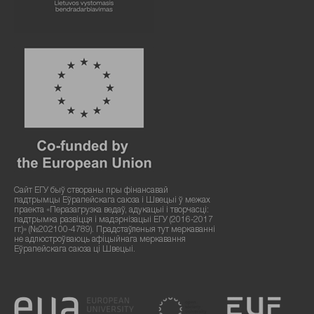
Сайт ЕГУ быў створаны пры фінансавай
падтрымцы Еўрапейскага саюза і Швецыі ў межах
праекта «Перазагрузка ведаў, адукацыі і творчасці:
падтрымка развіцця і мадэрнізацыі ЕГУ (2016-2017
гг.)» (№202100-4789). Прадстаўленыя тут меркаванні
не адлюстроўваюць афіцыйнага меркавання
Еўрапейскага саюза ці Швецыі.