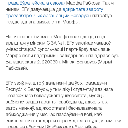
права Еўрапейскага саюза»
Марфа Рабкова. Такім
чынам, ЕГУ далучаецца да
адкрытага звароту
праваабарончых арганізацый Беларусі
і патрабуе
неадкладнага вызвалення Марфы.
На цяперашні момант Марфа знаходзіцца пад
арыштам у мінскім СІЗА №1. ЕГУ заклікае чальцоў
універсітэцкай супольнасці і партнёраў дасылаць
Марфе лісты падтрымкі і салідарнасці па адрасе вул.
Валадарскага 2, 220030 г. Мінск, Беларусь (Марыі
Рабковай).
ЕГУ заяўляе, што ў дачыненні да ўсіх грамадзян
Рэспублікі Беларусь, у тым ліку і студэнтаў адзінага
незалежнага беларускага ўніверсітэта, мусяць
забяспечвацца гарантыі свабоды ад адвольных
затрыманняў, ад жорсткага і бесчалавечнага
абыходжання ў месцах пазбаўлення волі, каб
выконваліся стандарты справядлівага суда, у тым ліку
права на абарону і ўсебаковае аб’ектыўнае