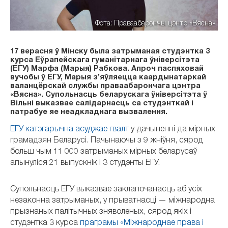
Фота: Праваабарончы цэнтр «Вясна»
17 верасня ў Мінску была затрыманая студэнтка 3
курса Еўрапейскага гуманітарнага ўніверсітэта
(ЕГУ) Марфа (Марыя) Рабкова. Апроч паспяховай
вучобы ў ЕГУ, Марыя з’яўляецца каардынатаркай
валанцёрскай службы праваабарончага цэнтра
«Вясна». Супольнасць беларускага ўніверсітэта ў
Вільні выказвае салідарнасць са студэнткай і
патрабуе яе неадкладнага вызвалення.
ЕГУ катэгарычна асуджае гвалт
у дачыненні да мірных
грамадзян Беларусі. Пачынаючы з 9 жніўня, сярод
больш чым 11 000 затрыманых мірных беларусаў
апынуліся 21 выпускнік і 3 студэнты ЕГУ.
Супольнасць ЕГУ выказвае заклапочанасць аб усіх
незаконна затрыманых, у прыватнасці — міжнародна
прызнаных палітычных зняволеных, сярод якіх і
студэнтка 3 курса
праграмы «Міжнароднае права і