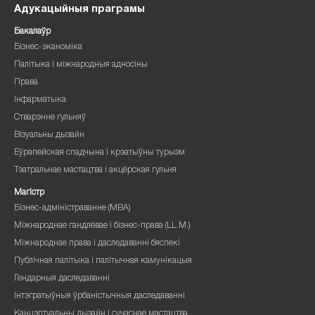
Адукацыйныя праграмы
Бакалаўр
Бізнес-эканоміка
Палітыка і міжнародныя адносіны
Права
Інфарматыка
Стварэнне гульняў
Візуальны дызайн
Еўрапейская спадчына і крэатыўны турызм
Тэатральнае мастацтва і акцёрская гульня
Магістр
Бізнес-адміністраванне (MBA)
Міжнароднае гандлёвае і бізнес-права (LL.M.)
Міжнароднае права і даследаванні бяспекі
Публічная палітыка і палітычная камунікацыя
Гендарныя даследаванні
Інтэгратыўныя ўрбаністычныя даследаванні
Канцэптуальны дызайн і сучаснае мастацтва