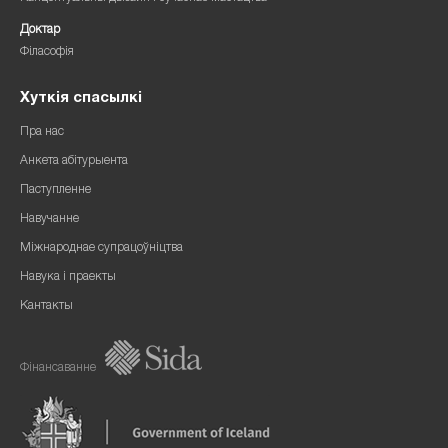
Доктар
Філасофія
Хуткія спасылкі
Пра нас
Анкета абітурыента
Паступленне
Навучанне
Міжнароднае супрацоўніцтва
Навука і праекты
Кантакты
Фінансаванне