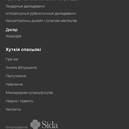
Гендарныя даследаванні
Інтэгратыўныя ўрбаністычныя даследаванні
Канцэптуальны дызайн і сучаснае мастацтва
Доктар
Філасофія
Хуткія спасылкі
Пра нас
Анкета абітурыента
Паступленне
Навучанне
Міжнароднае супрацоўніцтва
Навука і праекты
Кантакты
Фінансаванне