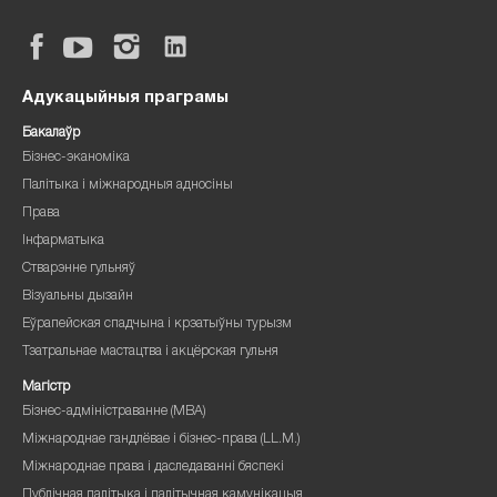
Адукацыйныя праграмы
Бакалаўр
Бізнес-эканоміка
Палітыка і міжнародныя адносіны
Права
Інфарматыка
Стварэнне гульняў
Візуальны дызайн
Еўрапейская спадчына і крэатыўны турызм
Тэатральнае мастацтва і акцёрская гульня
Магістр
Бізнес-адміністраванне (MBA)
Міжнароднае гандлёвае і бізнес-права (LL.M.)
Міжнароднае права і даследаванні бяспекі
Публічная палітыка і палітычная камунікацыя