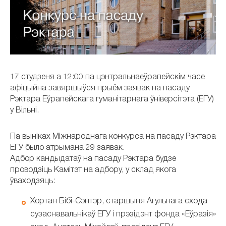
17 студзеня а 12:00 па цэнтральнаеўрапейскім часе
афіцыйна завяршыўся прыём заявак на пасаду
Рэктара Еўрапейскага гуманітарнага ўніверсітэта (ЕГУ)
у Вільні.
Па выніках Міжнароднага конкурса на пасаду Рэктара
ЕГУ было атрымана 29 заявак.
Адбор кандыдатаў на пасаду Рэктара будзе
проводзіць Камітэт на адбору, у склад якога
ўваходзяць:
Хортан Бібі-Сэнтэр, старшыня Агульнага схода
сузаснавальнікаў ЕГУ і прэзідэнт фонда «Еўразія»