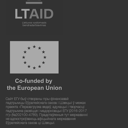
Сайт ЕГУ быў створаны пры фінансавай
падтрымцы Еўрапейскага саюза і Швецыі ў межах
праекта «Перазагрузка ведаў, адукацыі і творчасці:
падтрымка развіцця і мадэрнізацыі ЕГУ (2016-2017
гг.)» (№202100-4789). Прадстаўленыя тут меркаванні
не адлюстроўваюць афіцыйнага меркавання
Еўрапейскага саюза ці Швецыі.