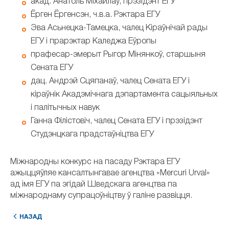
акад. Анатоль Міхайлаў, прэзідэнт ЕГУ
Ёрген Ёргенсэн, ч.в.а. Рэктара ЕГУ
Эва Асьнецка-Тамецка, чалец Кіраўнічай рады
ЕГУ і прарэктар Каледжа Еўропы
прафесар-эмерыт Рыгор Мінянкоў, старшыня
Сената ЕГУ
дац. Андрэй Сцяпанаў, чалец Сената ЕГУ і
кіраўнік Акадэмічнага дэпартамента сацыяльных
і палітычных навук
Ганна Філістовіч, чалец Сената ЕГУ і прэзідэнт
Студэнцкага прадстаўніцтва ЕГУ
Міжнародны конкурс на пасаду Рэктара ЕГУ
ажыццяўляе кансалтынгавае агенцтва «Mercuri Urval»
ад імя ЕГУ па эгідай Шведскага агенцтва па
міжнароднаму супрацоўніцтву ў галіне развіцця.
НАЗАД