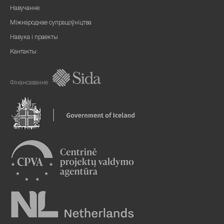
Навучанне
Міжнароднае супрацоўніцтва
Навука і праекты
Кантакты
Фінансаванне