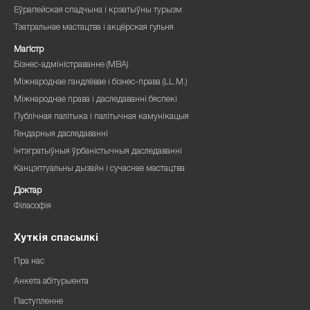
Еўрапейская спадчына і крэатыўны турызм
Тэатральнае мастацтва і акцёрская гульня
Магістр
Бізнес-адміністраванне (MBA)
Міжнароднае гандлёвае і бізнес-права (LL.M.)
Міжнароднае права і даследаванні бяспекі
Публічная палітыка і палітычная камунікацыя
Гендарныя даследаванні
Інтэгратыўныя ўрбаністычныя даследаванні
Канцэптуальны дызайн і сучаснае мастацтва
Доктар
Філасофія
Хуткія спасылкі
Пра нас
Анкета абітурыента
Паступленне