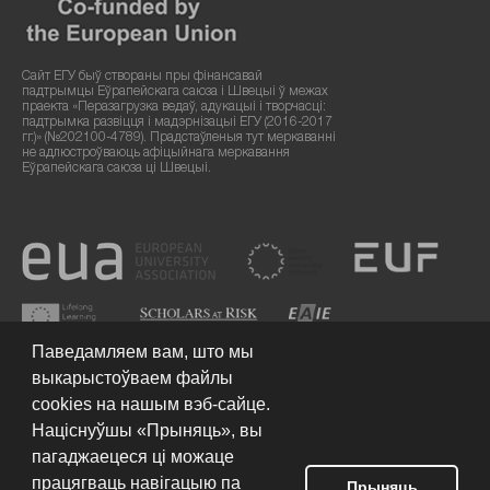
Сайт ЕГУ быў створаны пры фінансавай
падтрымцы Еўрапейскага саюза і Швецыі ў межах
праекта «Перазагрузка ведаў, адукацыі і творчасці:
падтрымка развіцця і мадэрнізацыі ЕГУ (2016-2017
гг.)» (№202100-4789). Прадстаўленыя тут меркаванні
не адлюстроўваюць афіцыйнага меркавання
Еўрапейскага саюза ці Швецыі.
Паведамляем вам, што мы
выкарыстоўваем файлы
cookies на нашым вэб-сайце.
Націснуўшы «Прыняць», вы
пагаджаецеся ці можаце
працягваць навігацыю па
Умовы выкарыстання сайта
© 2026 Еўрапейскі гуманітарны
Прыняць