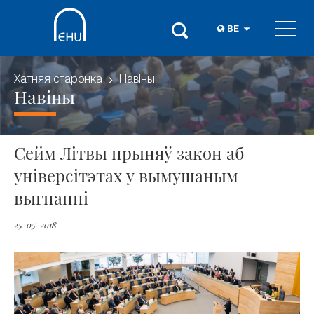
BE
Хатняя старонка
Навіны
Навіны
Сейм Літвы прыняў закон аб
універсітэтах у вымушаным
выгнанні
25-05-2018