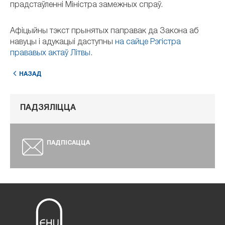
прадстаўленні Міністра замежных спраў.
Афіцыйны тэкст прынятых паправак да Закона аб
навуцы і адукацыі даступны
на сайце Рэгістра
прававых актаў Літвы
.
НАЗАД
ПАДЗЯЛІЦЦА
ПАДПІСАЦЦА