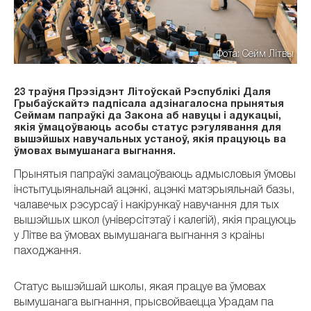
Фота: Сейм Літвы
23 траўня Прэзідэнт Літоўскай Рэспублікі Даля
Грыбаўскайтэ падпісала адзінагалосна прынятыя
Сеймам папраўкі да Закона аб навуцы і адукацыі,
якія ўмацоўваюць асобы статус рэгулявання для
вышэйшых навучальных устаноў, якія працуюць ва
ўмовах вымушанага выгнання.
Прынятыя папраўкі замацоўваюць адмысловыя ўмовы
інстытуцыянальнай ацэнкі, ацэнкі матэрыяльнай базы,
чалавечых рэсурсаў і накірункаў навучання для тых
вышэйшых школ (універсітэтаў і калегій), якія працуюць
у Літве ва ўмовах вымушанага выгнання з краіны
паходжання.
Статус вышэйшай школы, якая працуе ва ўмовах
вымушанага выгнання, прысвойваецца Урадам па