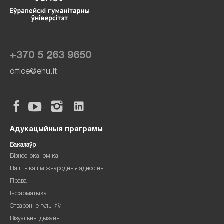
+370 5 263 9650
office@ehu.lt
Адукацыйныя праграмы
Бакалаўр
Бізнес-эканоміка
Палітыка і міжнародныя адносіны
Права
Інфарматыка
Стварэнне гульняў
Візуальны дызайн