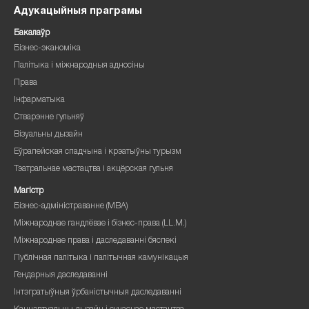
Адукацыйныя праграмы
Бакалаўр
Бізнес-эканоміка
Палітыка і міжнародныя адносіны
Права
Інфарматыка
Стварэнне гульняў
Візуальны дызайн
Еўрапейская спадчына і крэатыўны турызм
Тэатральнае мастацтва і акцёрская гульня
Магістр
Бізнес-адміністраванне (MBA)
Міжнароднае гандлёвае і бізнес-права (LL.M.)
Міжнароднае права і даследаванні бяспекі
Публічная палітыка і палітычная камунікацыя
Гендарныя даследаванні
Інтэгратыўныя ўрбаністычныя даследаванні