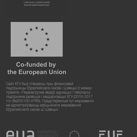
Сайт ЕГУ быў створаны пры фінансавай
падтрымцы Еўрапейскага саюза і Швецыі ў межах
праекта «Перазагрузка ведаў, адукацыі і творчасці:
падтрымка развіцця і мадэрнізацыі ЕГУ (2016-2017
гг.)» (№202100-4789). Прадстаўленыя тут меркаванні
не адлюстроўваюць афіцыйнага меркавання
Еўрапейскага саюза ці Швецыі.