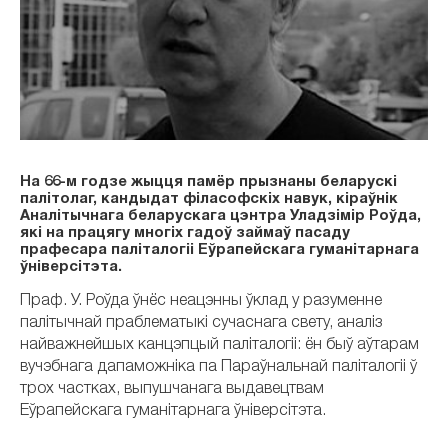
На 66-м годзе жыцця памёр прызнаны беларускі
палітолаг, кандыдат філасофскіх навук, кіраўнік
Аналітычнага беларускага цэнтра Уладзімір Роўда,
які на працягу многіх гадоў займаў пасаду
прафесара паліталогіі Еўрапейскага гуманітарнага
ўніверсітэта.
Праф. У. Роўда ўнёс неацэнны ўклад у разуменне
палітычнай праблематыкі сучаснага свету, аналіз
найважнейшых канцэпцый паліталогіі: ён быў аўтарам
вучэбнага дапаможніка па Параўнальнай паліталогіі ў
трох частках, выпушчанага выдавецтвам
Еўрапейскага гуманітарнага ўніверсітэта.