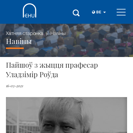
BE
Хатняя старонка
Навіны
Навіны
Пайшоў з жыцця прафесар
Уладзімір Роўда
16-03-2021