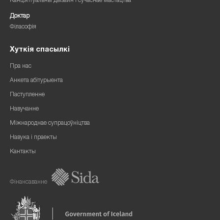
Канцэптуальны дызайн і сучаснае мастацтва
Доктар
Філасофія
Хуткія спасылкі
Пра нас
Анкета абітурыента
Паступленне
Навучанне
Міжнароднае супрацоўніцтва
Навука і праекты
Кантакты
Фінансаванне