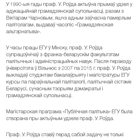
У 1990-ыя гады праф. У. Роўда актыўна прымаў удзел у
адукацыйнай грамадзянскай супольнасці, разам з
Віктарам Чарновым, яшчэ адным заўчасна памерлым
палітолагам, выдаваў часопіс «Грамадзянская
альтэрнатыва».
У часы працы ЕГУ ў Мінску, праф. У. Роўда
супрацоўнічаў з франка-беларускім факультэтам
палітычных і адміністрацыйных навук. Пасля пераезду
ўніверсітэта ў Вільнюс з 2007 па 2015 г. праф. У. Роўда
выкладаў студэнтам бакалаўрыяту і магістратуры ЕГУ
курсы па параўнальнай паліталогіі, палітычнай сістэме
Беларусі, сучасным тэорыям дэмакратыі і
грамадзянскай супольнасці.
Магістарская праграма «Публічная палітыка» ЕГУ была
створана пры актыўным удзеле праф. У. Роўда.
Праф. У. Роўда ставіў перад сабой задачу не толькі