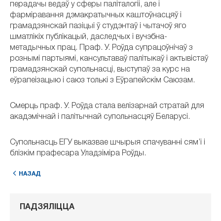
перадачы ведаў у сферы паліталогіі, але і
фарміравання дэмакратычных каштоўнасцяў і
грамадзянскай пазіцыі ў студэнтаў і чытачоў яго
шматлікіх публікацый, даследчых і вучэбна-
метадычных прац. Праф. У. Роўда супрацоўнічаў з
рознымі партыямі, кансультаваў палітыкаў і актывістаў
грамадзянскай супольнасці, выступаў за курс на
еўрапеізацыю і саюз толькі з Еўрапейскім Саюзам.
Смерць праф. У. Роўда стала велізарнай стратай для
акадэмічнай і палітычнай супольнасцяў Беларусі.
Супольнасць ЕГУ выказвае шчырыя спачуванні сям’і і
блізкім прафесара Уладзіміра Роўды.
НАЗАД
ПАДЗЯЛІЦЦА