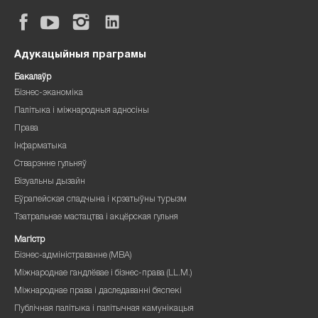
Адукацыйныя праграмы
Бакалаўр
Бізнес-эканоміка
Палітыка і міжнародныя адносіны
Права
Інфарматыка
Стварэнне гульняў
Візуальны дызайн
Еўрапейская спадчына і крэатыўны турызм
Тэатральнае мастацтва і акцёрская гульня
Магістр
Бізнес-адміністраванне (MBA)
Міжнароднае гандлёвае і бізнес-права (LL.M.)
Міжнароднае права і даследаванні бяспекі
Публічная палітыка і палітычная камунікацыя