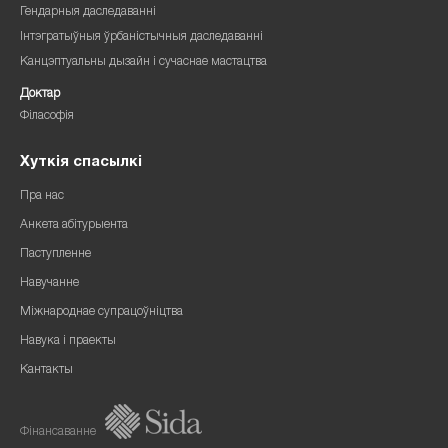
Гендарныя даследаванні
Інтэгратыўныя ўрбаністычныя даследаванні
Канцэптуальны дызайн і сучаснае мастацтва
Доктар
Філасофія
Хуткія спасылкі
Пра нас
Анкета абітурыента
Паступленне
Навучанне
Міжнароднае супрацоўніцтва
Навука і праекты
Кантакты
Фінансаванне