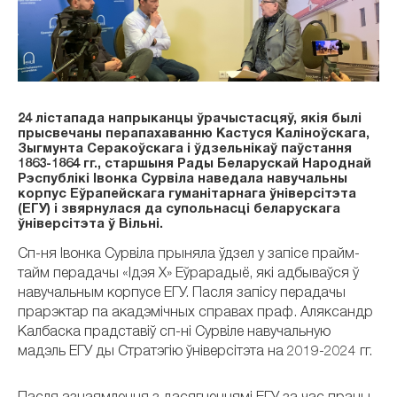
24 лістапада напрыканцы ўрачыстасцяў, якія былі
прысвечаны перапахаванню Кастуся Каліноўскага,
Зыгмунта Серакоўскага і ўдзельнікаў паўстання
1863-1864 гг., старшыня Рады Беларускай Народнай
Рэспублікі Івонка Сурвіла наведала навучальны
корпус Еўрапейскага гуманітарнага ўніверсітэта
(ЕГУ) і звярнулася да супольнасці беларускага
ўніверсітэта ў Вільні.
Сп-ня Івонка Сурвіла прыняла ўдзел у запісе прайм-
тайм перадачы «Ідэя Х» Еўрарадыё, які адбываўся ў
навучальным корпусе ЕГУ. Пасля запісу перадачы
прарэктар па акадэмічных справах праф. Аляксандр
Калбаска прадставіў сп-ні Сурвіле навучальную
мадэль ЕГУ ды Стратэгію ўніверсітэта на 2019-2024 гг.