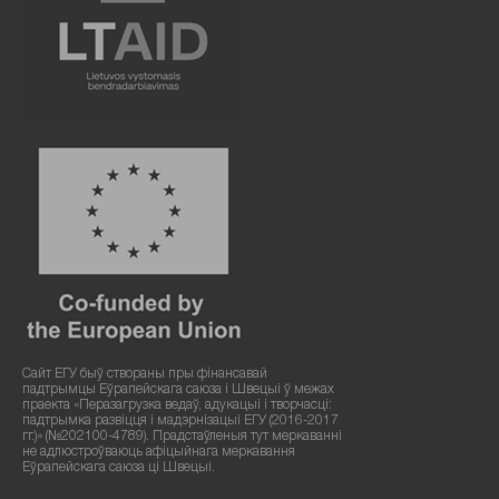
Сайт ЕГУ быў створаны пры фінансавай
падтрымцы Еўрапейскага саюза і Швецыі ў межах
праекта «Перазагрузка ведаў, адукацыі і творчасці:
падтрымка развіцця і мадэрнізацыі ЕГУ (2016-2017
гг.)» (№202100-4789). Прадстаўленыя тут меркаванні
не адлюстроўваюць афіцыйнага меркавання
Еўрапейскага саюза ці Швецыі.