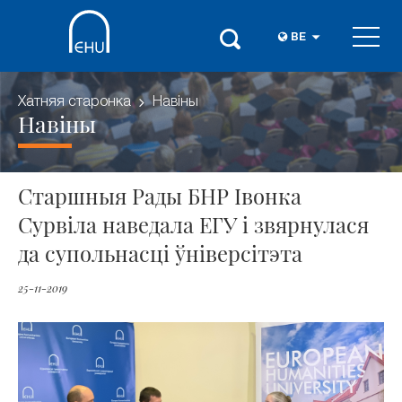
BE
Хатняя старонка
Навіны
Навіны
Старшныя Рады БНР Івонка
Сурвіла наведала ЕГУ і звярнулася
да супольнасці ўніверсітэта
25-11-2019