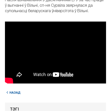
Пасля азнаямлення з дасягненнямі ЕГУ за час працы
ў выгнанні ў Вільні, сп-ня Сурвіла звярнулася да
супольнасці беларускага ўніверсітэта ў Вільні.
НАЗАД
ТЭГІ