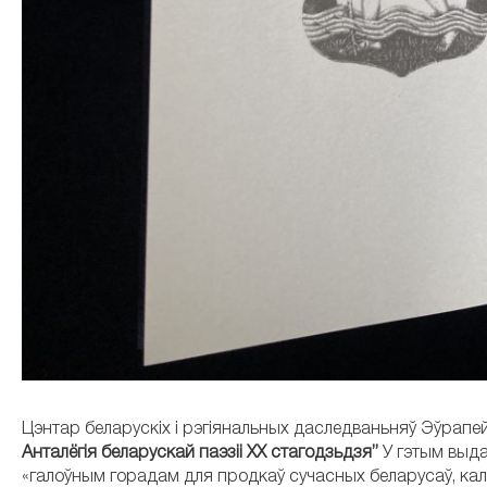
Цэнтар беларускіх і рэгіянальных даследваньняў Эўрапей
Анталёгія беларускай паэзіі ХХ стагодзьдзя”
У гэтым выда
«галоўным горадам для продкаў сучасных беларусаў, ка