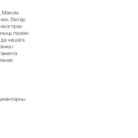
, Максім
кін, Віктар
 часе праз
бачыць паэзію
і да нашага
янка і
тамента
бленая
 гуманітарны