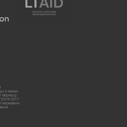
й
цыі ў межах
 творчасці:
У (2016-2017
ут меркаванні
вання