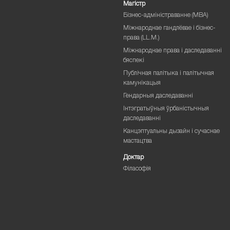
Магістр
Бізнес-адміністраванне (MBA)
Міжнароднае гандлёвае і бізнес-
права (LL.M.)
Міжнароднае права і даследаванні
бяспекі
Публічная палітыка і палітычная
камунікацыя
Гендарныя даследаванні
Інтэгратыўныя ўрбаністычныя
даследаванні
Канцэптуальны дызайн і сучаснае
мастацтва
Доктар
Філасофія