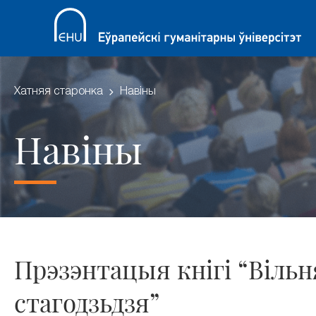
Хатняя старонка
Навіны
Навіны
Прэзэнтацыя кнігі “Вільня
стагодзьдзя”