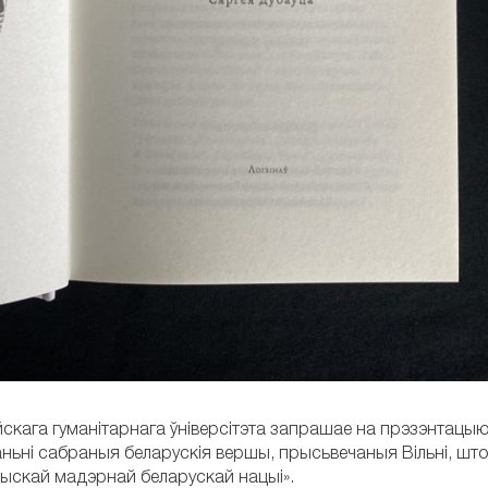
скага гуманітарнага ўніверсітэта запрашае на прэзэнтацыю 
ньні сабраныя беларускія вершы, прысьвечаныя Вільні, шт
лыскай мадэрнай беларускай нацыі».