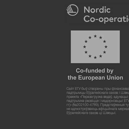
Сайт ЕГУ быў створаны пры фінансава
падтрымцы Еўрапейскага саюза і Шве
праекта «Перазагрузка ведаў, адукацыі і
падтрымка развіцця і мадэрнізацыі ЕГ
гг.)» (№202100-4789). Прадстаўленыя т
не адлюстроўваюць афіцыйнага мерка
Еўрапейскага саюза ці Швецыі.