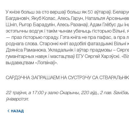
У кнізе больш за сто вершаў больш як 50 аўтараў. Беларус
Багдановіч, Якуб Колас, Алесь Гарун, Натальля Арсеньнева
Шніп, Рыгор Барадулін, Алесь Разанаў, Адам Глёбус ды і
эстэтычны водгук і такім чынам убачыць гісторыю Вільні, 
— праз гісторыю гораду. Гэта кніга не пра пафас, а пра л
роднага слова. Cтаронкі кнігі аздобілі фатаздымкі Вільн
Дзяніса Раманюка. Укладальнік і аўтар прадмовы – Сяр
гуманітарных навук і мастацтваў ЕГУ Сяргей Харэўскі. «Ві
выдавецтвам «Логвінаў».
САРДЭЧНА ЗАПРАШАЕМ НА СУСТРЭЧУ СА СТВАРАЛЬНІКАМ
22 траўня, а 17:00 у залю Скарыны, 220 аўд., 2 пав. Savičiau
ўніверсітэт.
НАЗАД