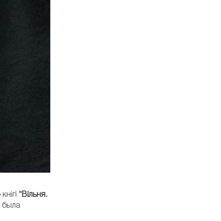
кнігі
“Вільня.
о была