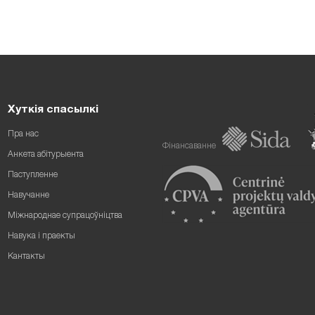
Хуткія спасылкі
Пра нас
Фінансаванне
Анкета абітурыента
Паступленне
Навучанне
Міжнароднае супрацоўніцтва
Навука і праекты
Кантакты