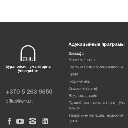
Адукацыйныя праграмы
Бакалаўр
Бізнес-эканоміка
Палітыка і міжнародныя адносіны
Права
Інфарматыка
Стварэнне гульняў
+370 5 263 9650
Візуальны дызайн
office@ehu.lt
Еўрапейская спадчына і крэатыўны
турызм
Тэатральнае мастацтва і акцёрская
гульня