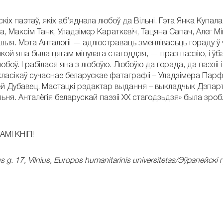
кіх паэтаў, якіх аб’яднала любоў да Вільні. Гэта Янка Купала
, Максім Танк, Уладзімер Караткевіч, Тацяна Сапач, Алег Мін
ншыя. Мэта Анталогіі — адлюстраваць зменлівасьць гораду ў
якой яна была цягам мінулага стагоддзя, — праз паэзію, і ў
юбоў. І рабілася яна з любоўю. Любоўю да горада, да паэзіі 
і класікаў сучаснае беларускае фатаграфіі – Уладзімера Парф
гей Дубавец. Мастацкі рэдактар выдання – выкладчык Дэпар
льня. Анталёгія беларускай паэзіі ХХ стагодзьдзя» была зро
І КНІГІ!
s g. 17, Vilnius, Europos humanitarinis universitetas/Эўрапейскі