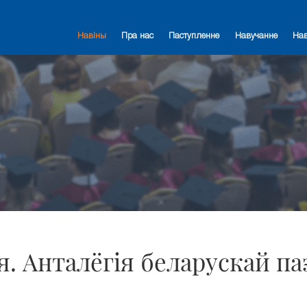
Навіны
Пра нас
Паступленне
Навучанне
На
. Анталёгія беларускай паэ