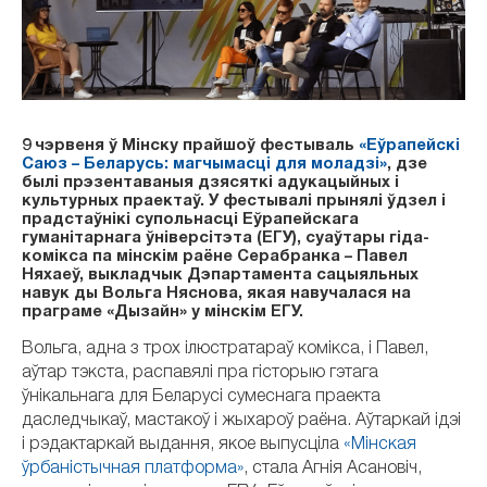
9 чэрвеня ў Мінску прайшоў фестываль
«Еўрапейскі
Саюз – Беларусь: магчымасці для моладзі»
, дзе
былі прэзентаваныя дзясяткі адукацыйных і
культурных праектаў. У фестывалі прынялі ўдзел і
прадстаўнікі супольнасці Еўрапейскага
гуманітарнага ўніверсітэта (ЕГУ), суаўтары гіда-
комікса па мінскім раёне Серабранка – Павел
Няхаеў, выкладчык Дэпартамента сацыяльных
навук ды Вольга Няснова, якая навучалася на
праграме «Дызайн» у мінскім ЕГУ.
Вольга, адна з трох ілюстратараў комікса, і Павел,
аўтар тэкста, распавялі пра гісторыю гэтага
ўнікальнага для Беларусі сумеснага праекта
даследчыкаў, мастакоў і жыхароў раёна. Аўтаркай ідэі
і рэдактаркай выдання, якое выпусціла
«Мінская
ўрбаністычная платформа»
, стала Агнія Асановіч,