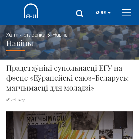
BE
Хатняя старонка
Навіны
Навіны
Прадстаўнікі супольнасці ЕГУ на
фэсце «Еўрапейскі саюз-Беларусь:
магчымасці для моладзі»
18-06-2019