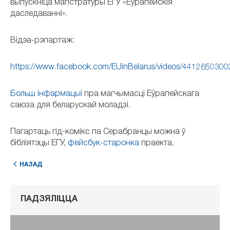
выпускніца магістратуры ЕГУ «Еўрапейскія
даследаванні».
Відэа-рэпартаж:
https://www.facebook.com/EUinBelarus/videos/441265030
Больш інфармацыі
пра магчымасці Еўрапейскага
саюза для беларускай моладзі.
Пагартаць гід-комікс па Серабранцы можна ў
бібліятэцы ЕГУ,
фейсбук-старонка
праекта.
НАЗАД
ПАДЗЯЛІЦЦА