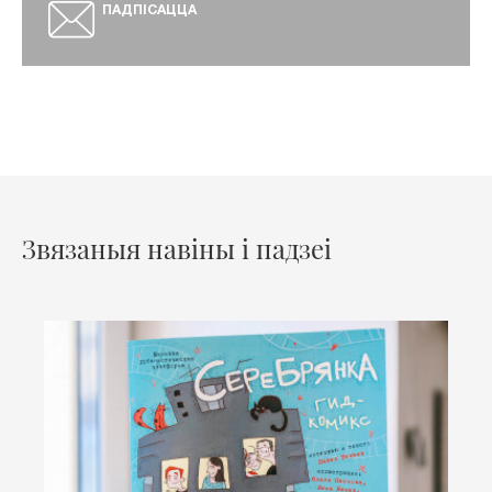
ПАДПІСАЦЦА
Звязаныя навіны і падзеі