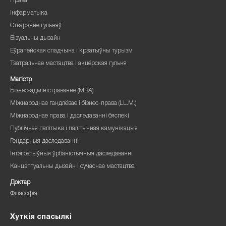
Права
Інфарматыка
Стварэнне гульняў
Візуальны дызайн
Еўрапейская спадчына і крэатыўны турызм
Тэатральнае мастацтва і акцёрская гульня
Магістр
Бізнес-адміністраванне (MBA)
Міжнароднае гандлёвае і бізнес-права (LL.M.)
Міжнароднае права і даследаванні бяспекі
Публічная палітыка і палітычная камунікацыя
Гендарныя даследаванні
Інтэгратыўныя ўрбаністычныя даследаванні
Канцэптуальны дызайн і сучаснае мастацтва
Доктар
Філасофія
Хуткія спасылкі