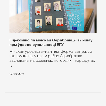
Гід-комікс па мінскай Серабранцы выйшаў
пры ўдзеле супольнасці ЕГУ
Мінская ўрбаністычная платформа выпусціла
гід-комікс па мінскім раёне Серабранка,
заснаваны на рэальных гісторыях і маршрутах
04-02-2019