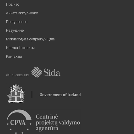
Пра нас
Анкета абітурыента
Паступленне
Навучанне
Міжнароднае супрацоўніцтва
Навука і праекты
Кантакты
Фінансаванне