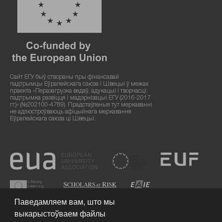
Сайт ЕГУ быў створаны пры фінансавай
падтрымцы Еўрапейскага саюза і Швецыі ў межах
праекта «Перазагрузка ведаў, адукацыі і творчасці:
падтрымка развіцця і мадэрнізацыі ЕГУ (2016-2017
гг.)» (№202100-4789). Прадстаўленыя тут меркаванні
не адлюстроўваюць афіцыйнага меркавання
Еўрапейскага саюза ці Швецыі.
Паведамляем вам, што мы
выкарыстоўваем файлы