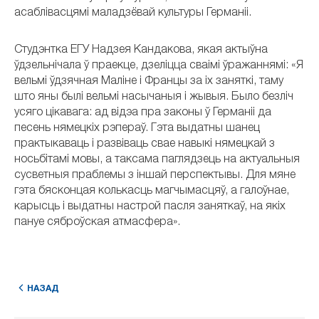
асаблівасцямі маладзёвай культуры Германіі.
Студэнтка ЕГУ Надзея Кандакова, якая актыўна
ўдзельнічала ў праекце, дзеліцца сваімі ўражаннямі: «Я
вельмі ўдзячная Маліне і Францы за іх заняткі, таму
што яны былі вельмі насычаныя і жывыя. Было безліч
усяго цікавага: ад відэа пра законы ў Германіі да
песень нямецкіх рэпераў. Гэта выдатны шанец
практыкаваць і развіваць свае навыкі нямецкай з
носьбітамі мовы, а таксама паглядзець на актуальныя
сусветныя праблемы з іншай перспектывы. Для мяне
гэта бясконцая колькасць магчымасцяў, а галоўнае,
карысць і выдатны настрой пасля заняткаў, на якіх
пануе сяброўская атмасфера».
НАЗАД