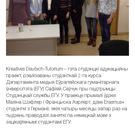
Kreatives Deutsch-Tutorium – гэта студэнцкі адукацыйны
праект, рэалізаваны студэнткай 2-га курса
Дэпартамента медыя Еўрапейскага гуманітарнага
ўніверсітэта (ЕГУ) Сафіяй Саўчук пры падтрымцы
Студэнцкай службы ЕГУ. У праекце прымалі ўдзел
Маліна Шэфлер і Францыска Аэрлерт, дзве Erasmus+
студэнткі з Германіі, якія чатыры месяцы запар раз на
тыдзень праводзілі заняткі па нямецкай мове з
зацікаўленымі студэнтамі ЕГУ.