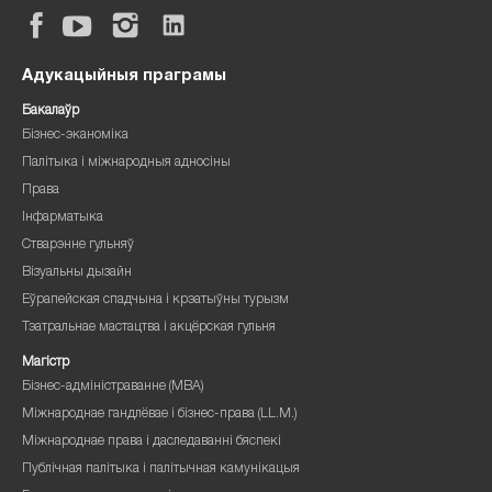
Адукацыйныя праграмы
Бакалаўр
Бізнес-эканоміка
Палітыка і міжнародныя адносіны
Права
Інфарматыка
Стварэнне гульняў
Візуальны дызайн
Еўрапейская спадчына і крэатыўны турызм
Тэатральнае мастацтва і акцёрская гульня
Магістр
Бізнес-адміністраванне (MBA)
Міжнароднае гандлёвае і бізнес-права (LL.M.)
Міжнароднае права і даследаванні бяспекі
Публічная палітыка і палітычная камунікацыя