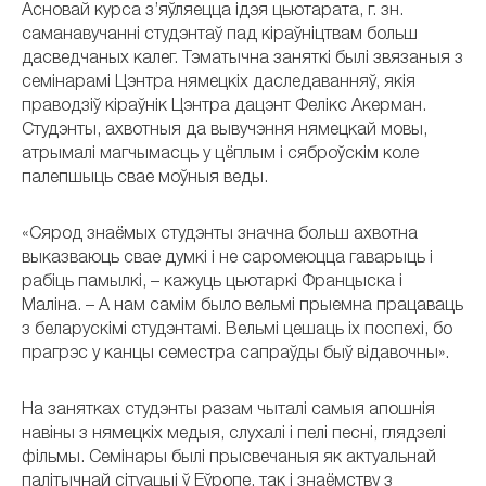
Асновай курса з’яўляецца ідэя цьютарата, г. зн.
саманавучанні студэнтаў пад кіраўніцтвам больш
дасведчаных калег. Тэматычна заняткі былі звязаныя з
семінарамі Цэнтра нямецкіх даследаванняў, якія
праводзіў кіраўнік Цэнтра дацэнт Фелікс Акерман.
Студэнты, ахвотныя да вывучэння нямецкай мовы,
атрымалі магчымасць у цёплым і сяброўскім коле
палепшыць свае моўныя веды.
«Сярод знаёмых студэнты значна больш ахвотна
выказваюць свае думкі і не саромеюцца гаварыць і
рабіць памылкі, – кажуць цьютаркі Францыска і
Маліна. – А нам самім было вельмі прыемна працаваць
з беларускімі студэнтамі. Вельмі цешаць іх поспехі, бо
прагрэс у канцы семестра сапраўды быў відавочны».
На занятках студэнты разам чыталі самыя апошнія
навіны з нямецкіх медыя, слухалі і пелі песні, глядзелі
фільмы. Семінары былі прысвечаныя як актуальнай
палітычнай сітуацыі ў Еўропе, так і знаёмству з