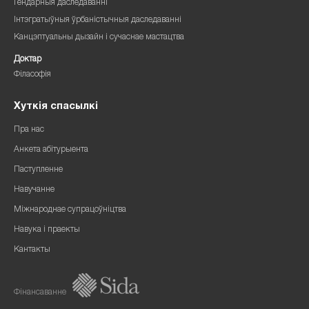
Гендарныя даследаванні
Інтэгратыўныя ўрбаністычныя даследаванні
Канцэптуальны дызайн і сучаснае мастацтва
Доктар
Філасофія
Хуткія спасылкі
Пра нас
Анкета абітурыента
Паступленне
Навучанне
Міжнароднае супрацоўніцтва
Навука і праекты
Кантакты
Фінансаванне