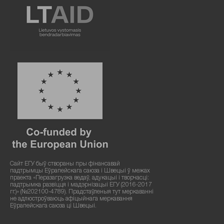
Сайт ЕГУ быў створаны пры фінансавай
падтрымцы Еўрапейскага саюза і Швецыі ў межах
праекта «Перазагрузка ведаў, адукацыі і творчасці:
падтрымка развіцця і мадэрнізацыі ЕГУ (2016-2017
гг.)» (№202100-4789). Прадстаўленыя тут меркаванні
не адлюстроўваюць афіцыйнага меркавання
Еўрапейскага саюза ці Швецыі.