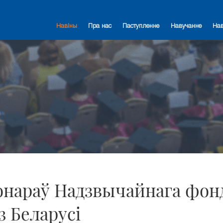
Навіны
Пра нас
Паступленне
Навучанне
На
донараў Надзвычайнага фон
з Беларусі