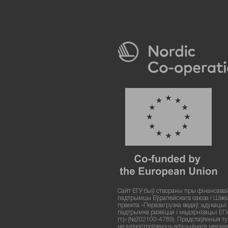
Сайт ЕГУ быў створаны пры фінансава
падтрымцы Еўрапейскага саюза і Шве
праекта «Перазагрузка ведаў, адукацыі і
падтрымка развіцця і мадэрнізацыі ЕГ
гг.)» (№202100-4789). Прадстаўленыя т
не адлюстроўваюць афіцыйнага мерка