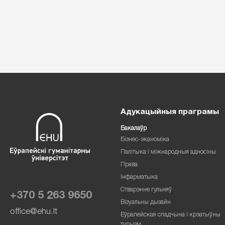
Адукацыйныя праграмы
Бакалаўр
Бізнес-эканоміка
Палітыка і міжнародныя адносіны
Права
Інфарматыка
Стварэнне гульняў
+370 5 263 9650
Візуальны дызайн
office@ehu.lt
Еўрапейская спадчына і крэатыўны
турызм