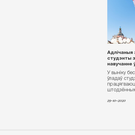
Адлічаныя 
студэнты з
навучанне ў
У выніку бе
ўладаў студ
працягваюц
штодзённы
29-10-2020