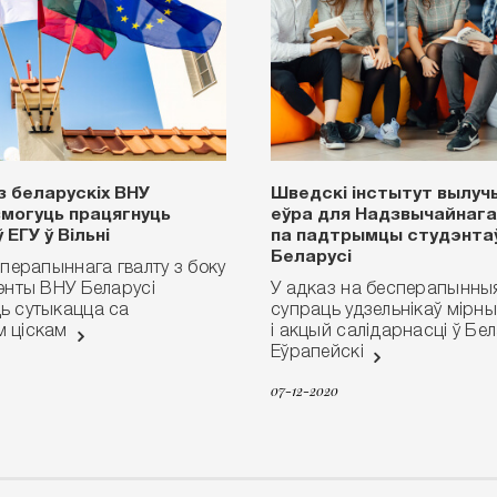
з беларускіх ВНУ
Шведскі інстытут вылучы
могуць працягнуць
еўра для Надзвычайнага
 ЕГУ ў Вільні
па падтрымцы студэнтаў
Беларусі
сперапыннага гвалту з боку
энты ВНУ Беларусі
У адказ на бесперапынныя
ь сутыкацца са
супраць удзельнікаў мірн
м ціскам
і акцый салідарнасці ў Бел
Еўрапейскі
07-12-2020