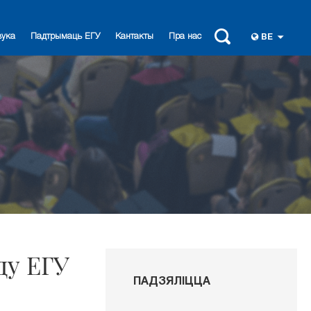
вука
Падтрымаць ЕГУ
Кантакты
Пра нас
BE
ду ЕГУ
ПАДЗЯЛІЦЦА