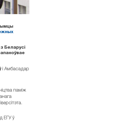
трымцы
ежных
 з Беларусі
рапаноўвае
ў
і Амбасадар
ніцтва паміж
шанага
версітэта.
д ЕГУ ў