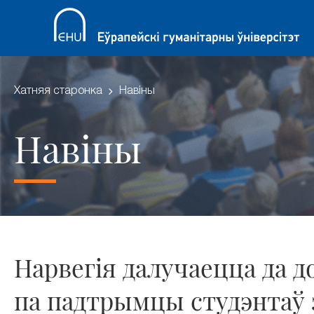
Хатняя старонка
Навіны
Навіны
Нарвегія далучаецца да 
па падтрымцы студэнтаў 