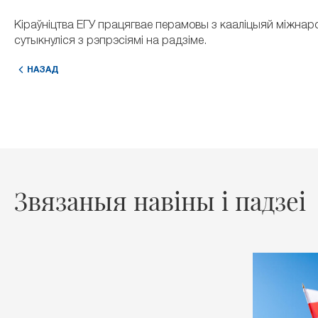
Кіраўніцтва ЕГУ працягвае перамовы з кааліцыяй міжнар
сутыкнуліся з рэпрэсіямі на радзіме.
НАЗАД
Звязаныя навіны і падзеі