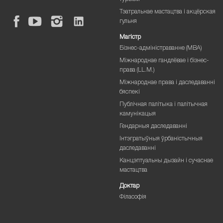
Тэатральнае мастацтва і акцёрская
гульня
Магістр
Бізнес-адміністраванне (MBA)
Міжнароднае гандлёвае і бізнес-
права (LL.M.)
Міжнароднае права і даследаванні
бяспекі
Публічная палітыка і палітычная
камунікацыя
Гендарныя даследаванні
Інтэгратыўныя ўрбаністычныя
даследаванні
Канцэптуальны дызайн і сучаснае
мастацтва
Доктар
Філасофія