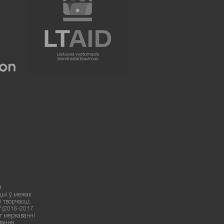
й
цыі ў межах
 творчасці:
У (2016-2017
ут меркаванні
вання