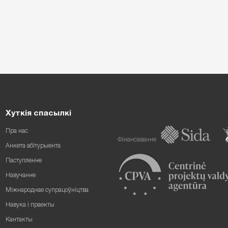
Хуткія спасылкі
Пра нас
Фінансаванне
Анкета абітурыента
Паступленне
Навучанне
Міжнароднае супрацоўніцтва
Навука і праекты
Кантакты