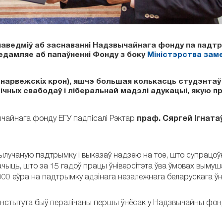
ей паведміў аб заснаванні Надзвычайнага фонду па пад
аведамляе аб папаўненні Фонду з боку
Міністэрства зам
0 нарвежскіх крон), яшчэ большая колькасць студэнтаў
чных свабодаў і ліберальнай мадэлі адукацыі, якую п
чайнага фонду ЕГУ падпісалі Рэктар
праф. Сяргей Ігната
вылучаную падтрымку і выказаў надзею на тое, што супрацоў
ачыць, што за 15 гадоў працы ўніверсітэта ўва ўмовах выму
000 еўра на падтрымку адзінага незалежнага беларускага ўні
інстытута быў пералічаны першы ўнёсак у Надзвычайны фон