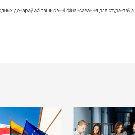
одных донараў аб пашырэнні фінансавання для студэнтаў з Б