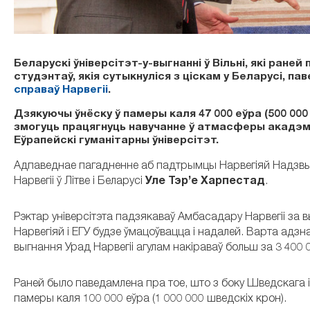
Беларускі ўніверсітэт-у-выгнанні ў Вільні, які ран
студэнтаў, якія сутыкнуліся з ціскам у Беларусі, п
справаў Нарвегіі
.
Дзякуючы ўнёску ў памеры каля 47 000 еўра (500 00
змогуць працягнуць навучанне ў атмасферы акадэмі
Еўрапейскі гуманітарны ўніверсітэт.
Адпаведнае пагадненне аб падтрымцы Нарвегіяй Надзвы
Нарвегіі ў Літве і Беларусі
Уле Тэр’е Харпестад
.
Рэктар універсітэта падзякаваў Амбасадару Нарвегіі за 
Нарвегіяй і ЕГУ будзе ўмацоўвацца і надалей. Варта адзн
выгнання Урад Нарвегіі агулам накіраваў больш за 3 400 
Раней было паведамлена пра тое, што з боку Шведскага 
памеры каля 100 000 еўра (1 000 000 шведскіх крон).