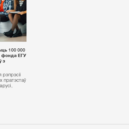
ць 100 000
 фонда ЕГУ
 з
 рэпрэсіі
ых пратэстаў
арусі,