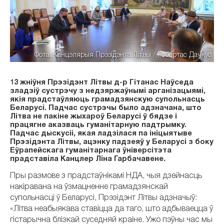
Фота: Канцэлярыя Прэзідэнта Літвы / Робертас Дачкус
13 жніўня Прэзідэнт Літвы д-р Гітанас Наўседа
зладзіў сустрэчу з недзяржаўнымі арганізацыямі,
якія прадстаўляюць грамадзянскую супольнасць
Беларусі. Падчас сустрэчы было адзначана, што
Літва не пакіне жыхароў Беларусі ў бядзе і
працягне аказваць гуманітарную падтрымку.
Падчас дыскусіі, якая ладзілася па ініцыятыве
Прэзідэнта Літвы, ацэнку падзеяў у Беларусі з боку
Еўрапейскага гуманітарнага ўніверсітэта
прадставіла Канцлер Ліна Гарбачавене.
Пры размове з прадстаўнікамі НДА, чыя дзейнасць
накіравана на ўзмацненне грамадзянскай
супольнасці ў Беларусі, Прэзідэнт Літвы адзначыў:
«Літва неабыякава ставіцца да таго, што адбываецца ў
гістарычна блізкай суседняй краіне. Ужо пэўны час мы