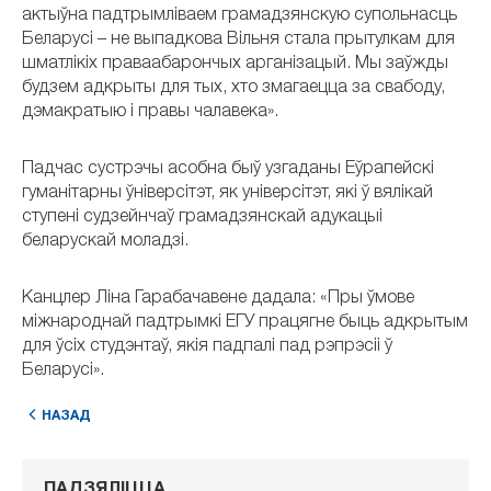
актыўна падтрымліваем грамадзянскую супольнасць
Беларусі – не выпадкова Вільня стала прытулкам для
шматлікіх праваабарончых арганізацый. Мы заўжды
будзем адкрыты для тых, хто змагаецца за свабоду,
дэмакратыю і правы чалавека».
Падчас сустрэчы асобна быў узгаданы Еўрапейскі
гуманітарны ўніверсітэт, як універсітэт, які ў вялікай
ступені судзейнчаў грамадзянскай адукацыі
беларускай моладзі.
Канцлер Ліна Гарабачавене дадала: «Пры ўмове
міжнароднай падтрымкі ЕГУ працягне быць адкрытым
для ўсіх студэнтаў, якія падпалі пад рэпрэсіі ў
Беларусі».
НАЗАД