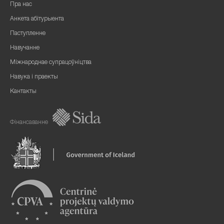
Пра нас
Анкета абітурыента
Паступленне
Навучанне
Міжнароднае супрацоўніцтва
Навука і праекты
Кантакты
Фінансаванне