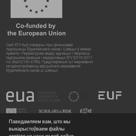
Сайт ЕГУ быў створаны пры фінансавай
падтрымцы Еўрапейскага саюза і Швецыі ў межах
праекта «Перазагрузка ведаў, адукацыі і творчасці:
падтрымка развіцця і мадэрнізацыі ЕГУ (2016-2017
гг.)» (№202100-4789). Прадстаўленыя тут меркаванні
не адлюстроўваюць афіцыйнага меркавання
Еўрапейскага саюза ці Швецыі.
Паведамляем вам, што мы
выкарыстоўваем файлы