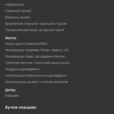
Інфарматыка
Стварэнне гульняў
Візуальны дызайн
Еўрапейская спадчына і крэатыўны турызм
Тэатральнае мастацтва і акцёрская гульня
Магістр
Бізнес-адміністраванне (MBA)
Міжнароднае гандлёвае і бізнес-права (LL.M.)
Міжнароднае права і даследаванні бяспекі
Публічная палітыка і палітычная камунікацыя
Гендарныя даследаванні
Інтэгратыўныя ўрбаністычныя даследаванні
Канцэптуальны дызайн і сучаснае мастацтва
Доктар
Філасофія
Хуткія спасылкі