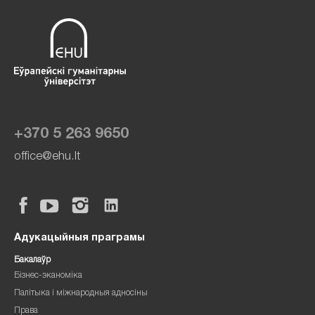
+370 5 263 9650
office@ehu.lt
Адукацыйныя праграмы
Бакалаўр
Бізнес-эканоміка
Палітыка і міжнародныя адносіны
Права