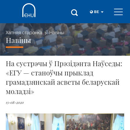
BE
Хатняя старонка
Навіны
Навіны
На сустрэчы ў Прэзідэнта Наўседы:
«ЕГУ — станоўчы прыклад
грамадзянскай асветы беларускай
моладзі»
13-08-2020