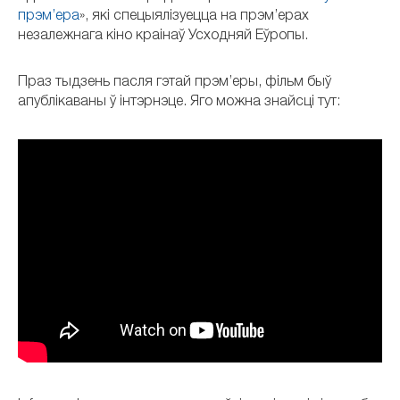
прэм’ера
», які спецыялізуецца на прэм’ерах
незалежнага кіно краінаў Усходняй Еўропы.
Праз тыдзень пасля гэтай прэм’еры, фільм быў
апублікаваны ў інтэрнэце. Яго можна знайсці тут: