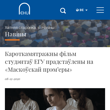
BE
Хатняя старонка
Навіны
Навіны
Кароткамятражны фільм
студэнтаў ЕГУ прадстаўлены на
«Маскоўскай прэм’еры»
08-12-2020