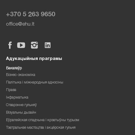
+370 5 263 9650
office@ehu.lt
Адукацыйныя праграмы
Бакалаўр
Бізнес-эканоміка
Палітыка і міжнародныя адносіны
Права
Інфарматыка
Стварэнне гульняў
Візуальны дызайн
Еўрапейская спадчына і крэатыўны турызм
Тэатральнае мастацтва і акцёрская гульня