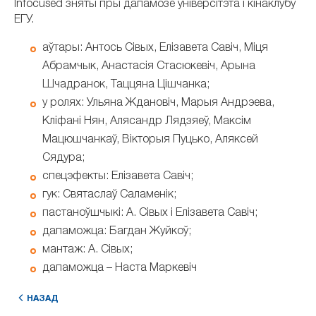
Infocused зняты пры дапамозе ўніверсітэта і кінаклубу
ЕГУ.
аўтары: Антось Сівых, Елізавета Савіч, Міця
Абрамчык, Анастасія Стасюкевіч, Арына
Шчадранок, Таццяна Цішчанка;
у ролях: Ульяна Ждановіч, Марыя Андрэева,
Кліфані Нян, Алясандр Лядзяеў, Максім
Мацюшчанкаў, Вікторыя Пуцько, Аляксей
Сядура;
спецэфекты: Елізавета Савіч;
гук: Святаслаў Саламенік;
пастаноўшчыкі: А. Сівых і Елізавета Савіч;
дапаможца: Багдан Жуйкоў;
мантаж: А. Сівых;
дапаможца – Наста Маркевіч
НАЗАД