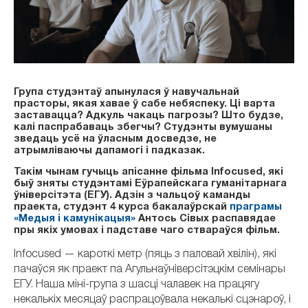
Група студэнтаў апынулася ў навучальнай
прасторы, якая хавае ў сабе небяспеку. Ці варта
заставацца? Адкуль чакаць пагрозы? Што будзе,
калі паспрабаваць збегчы? Студэнты вумушаны
зведаць усё на ўласным досведзе, не
атрымліваючы дапамогі і падказак.
Такім чынам гучыць апісанне фільма Infocused, які
быў зняты студэнтамі Еўрапейскага гуманітарнага
ўніверсітэта (ЕГУ). Адзін з чальцоў каманды
праекта, студэнт 4 курса бакалаўрскай
праграмы
«Медыя і камунікацыя»
Антось Сівых распавядае
пры якіх умовах і падставе чаго ствараўся фільм.
Infocused — кароткі метр (пяць з паловай хвілін), які
пачаўся як праект па Агульнаўніверсітэцкім семінары
ЕГУ. Наша міні-група з шасці чалавек на працягу
некалькіх месяцаў распрацоўвала некалькі сцэнароў, і