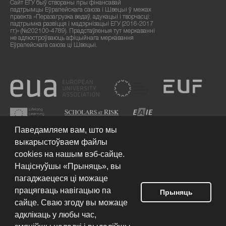
Сайт ЕГУ быў створаны пры фінансавай
падтрымцы Еўрапейскага саюза і Швецыі ў межах
праекта «Перазагрузка ведаў, адукацыі і творчасці:
падтрымка развіцця і мадэрнізацыі ЕГУ (2016-2017
гг.)» (№202100-4789). Прадстаўленыя тут меркаванні
не адлюстроўваюць афіцыйнага меркавання
Еўрапейскага саюза ці Швецыі.
Паведамляем вам, што мы
выкарыстоўваем файлы
cookies на нашым вэб-сайце.
Націснуўшы «Прыняць», вы
пагаджаецеся ці можаце
працягваць навігацыю па
Умовы выкарыстання сайта
© 2026 Еўрапейскі гуманітарны
Прыняць
ўніверсітэт
сайце. Сваю згоду вы можаце
адклікаць у любы час,