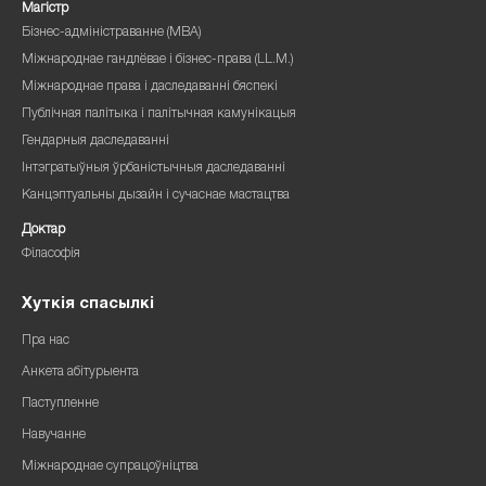
Магістр
Бізнес-адміністраванне (MBA)
Міжнароднае гандлёвае і бізнес-права (LL.M.)
Міжнароднае права і даследаванні бяспекі
Публічная палітыка і палітычная камунікацыя
Гендарныя даследаванні
Інтэгратыўныя ўрбаністычныя даследаванні
Канцэптуальны дызайн і сучаснае мастацтва
Доктар
Філасофія
Хуткія спасылкі
Пра нас
Анкета абітурыента
Паступленне
Навучанне
Міжнароднае супрацоўніцтва