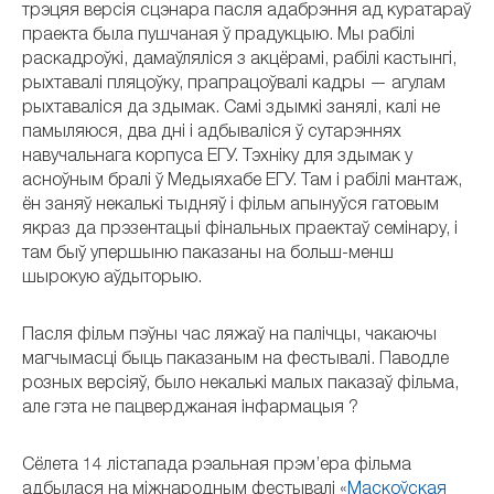
трэцяя версія сцэнара пасля адабрэння ад куратараў
праекта была пушчаная ў прадукцыю. Мы рабілі
раскадроўкі, дамаўляліся з акцёрамі, рабілі кастынгі,
рыхтавалі пляцоўку, прапрацоўвалі кадры — агулам
рыхтаваліся да здымак. Самі здымкі занялі, калі не
памыляюся, два дні і адбываліся ў сутарэннях
навучальнага корпуса ЕГУ. Тэхніку для здымак у
асноўным бралі ў Медыяхабе ЕГУ. Там і рабілі мантаж,
ён заняў некалькі тыдняў і фільм апынуўся гатовым
якраз да прэзентацыі фінальных праектаў семінару, і
там быў упершыню паказаны на больш-менш
шырокую аўдыторыю.
Пасля фільм пэўны час ляжаў на палічцы, чакаючы
магчымасці быць паказаным на фестывалі. Паводле
розных версіяў, было некалькі малых паказаў фільма,
але гэта не пацверджаная інфармацыя ?
Сёлета 14 лістапада рэальная прэм’ера фільма
адбылася на міжнародным фестывалі «
Маскоўская