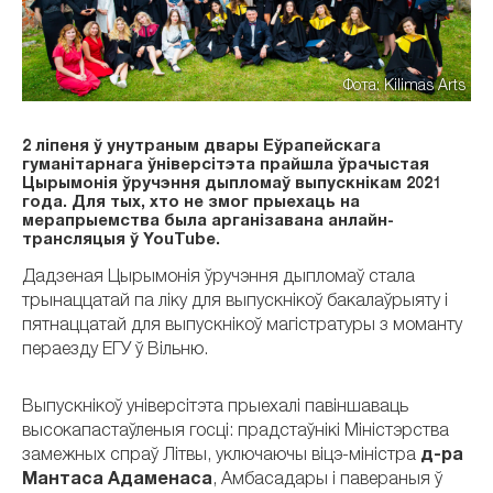
Фота: Kilimas Arts
2 ліпеня ў унутраным двары Еўрапейскага
гуманітарнага ўніверсітэта прайшла ўрачыстая
Цырымонія ўручэння дыпломаў выпускнікам 2021
года. Для тых, хто не змог прыехаць на
мерапрыемства была арганізавана анлайн-
трансляцыя ў YouTube.
Дадзеная Цырымонія ўручэння дыпломаў стала
трынаццатай па ліку для выпускнікоў бакалаўрыяту і
пятнаццатай для выпускнікоў магістратуры з моманту
пераезду ЕГУ ў Вільню.
Выпускнікоў універсітэта прыехалі павіншаваць
высокапастаўленыя госці: прадстаўнікі Міністэрства
замежных спраў Літвы, уключаючы віцэ-міністра
д-ра
Мантаса Адаменаса
, Амбасадары і павераныя ў