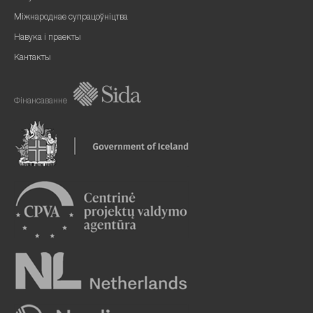
Міжнароднае супрацоўніцтва
Навука і праекты
Кантакты
Фінансаванне