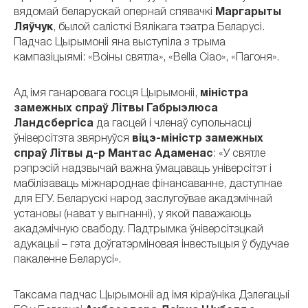
вядомай беларускай опернай спявачкі
Маргарыты
Ляўчук
, былой салісткі Вялікага тэатра Беларусі.
Падчас Цырымоніі яна выступіла з трыма
кампазіцыямі: «Воіны святла», «Bella Ciao», «Пагоня».
Ад імя ганаровага госця Цырымоніі,
міністра
замежных спраў Літвы Габрыэлюса
Ландсбергіса
да гасцей і членаў супольнасці
ўніверсітэта звярнуўся
віцэ-міністр замежных
спраў Літвы д-р Мантас Адаменас
: «У святле
рэпрэсій надзвычай важна ўмацаваць універсітэт і
мабілізаваць міжнароднае фінансаванне, даступнае
для ЕГУ. Беларускі народ заслугоўвае акадэмічнай
установы (нават у выгнанні), у якой паважаюць
акадэмічную свабоду. Падтрымка ўніверсітэцкай
адукацыі – гэта доўгатэрміновая інвестыцыя ў будучае
пакаленне Беларусі».
Таксама падчас Цырымоніі ад імя кіраўніка Дэлегацыі