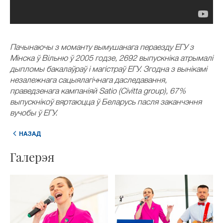
Пачынаючы з моманту вымушанага пераезду ЕГУ з
Мінска ў Вільню ў 2005 годзе, 2692 выпускніка атрымалі
дыпломы бакалаўраў і магістраў ЕГУ. Згодна з вынікамі
незалежнага сацыялагічнага даследавання,
праведзенага кампаніяй Satio (Civitta group), 67%
выпускнікоў вяртаюцца ў Беларусь пасля заканчэння
вучобы ў ЕГУ.
НАЗАД
Галерэя