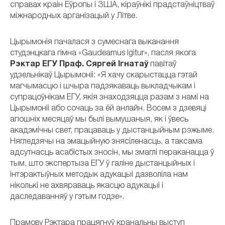
справах краін Еўропы і ЗША, кіраўнікі прадстаўніцтваў
міжнародных арганізацый у Літве.
Цырымонія пачалася з сумеснага выканання
студэнцкага гімна «Gaudeamus Igitur», пасля якога
Рэктар ЕГУ Праф. Сяргей Ігнатаў
павітаў
удзельнікаў Цырымоніі: «Я хачу скарыстацца гэтай
магчымасцю і шчыра падзякаваць выкладчыкам і
супрацоўнікам ЕГУ, якія знаходзяцца разам з намі на
Цырымоніі або сочаць за ёй анлайн. Восем з дзевяці
апошніх месяцаў мы былі вымушаныя, як і ўвесь
акадэмічны свет, працаваць у дыстанцыйным рэжыме.
Нягледзячы на ​​эмацыйную знясіленасць, а таксама
адсутнасць асабістых зносін, мы змаглі пераканацца ў
тым, што экспертыза ЕГУ ў галіне дыстанцыйных і
інтэрактыўных методык адукацыі дазволіла нам
ніколькі не ахвяраваць якасцю адукацыі і
даследаванняў у гэтым годзе».
Прамову Рэктара працягнуў кранальны выступ