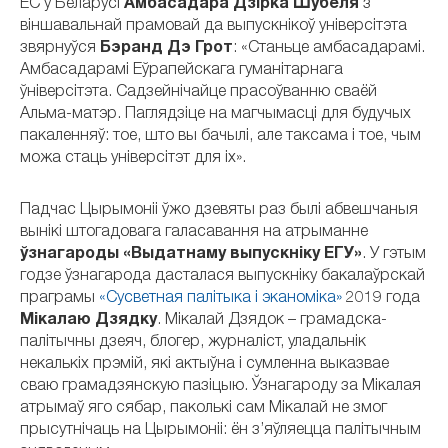
ЕС у Беларусі
Амбасадара Дзірка Шубеля
з
віншавальнай прамовай да выпускнікоў універсітэта
звярнуўся
Бэранд Дэ Грот
: «Станьце амбасадарамі.
Амбасадарамі Еўрапейскага гуманітарнага
ўніверсітэта. Садзейнічайце прасоўванню сваёй
Альма-матэр. Паглядзіце на магчымасці для будучых
пакаленняў: тое, што вы бачылі, але таксама і тое, чым
можа стаць універсітэт для іх».
Падчас Цырымоніі ўжо дзевяты раз былі абвешчаныя
вынікі штогадовага галасавання на атрыманне
ўзнагароды «Выдатнаму выпускніку ЕГУ»
. У гэтым
годзе ўзнагарода дасталася выпускніку бакалаўрскай
праграмы
«Сусветная палітыка і эканоміка»
2019 года
Мікалаю Дзядку
. Мікалай Дзядок – грамадска-
палітычны дзеяч, блогер, журналіст, уладальнік
некалькіх прэмій, які актыўна і сумленна выказвае
сваю грамадзянскую пазіцыю. Ўзнагароду за Мікалая
атрымаў яго сябар, паколькі сам Мікалай не змог
прысутнічаць на Цырымоніі: ён з’яўляецца палітычным