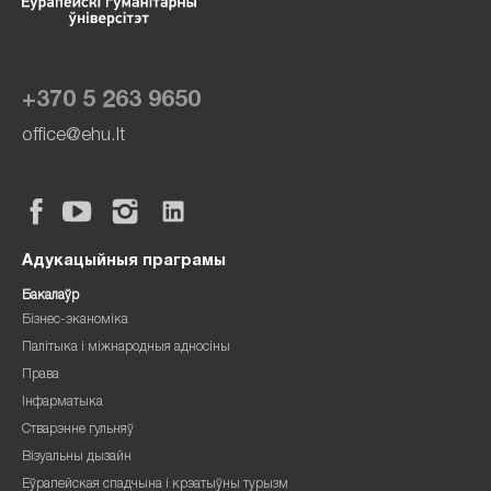
+370 5 263 9650
office@ehu.lt
Адукацыйныя праграмы
Бакалаўр
Бізнес-эканоміка
Палітыка і міжнародныя адносіны
Права
Інфарматыка
Стварэнне гульняў
Візуальны дызайн
Еўрапейская спадчына і крэатыўны турызм