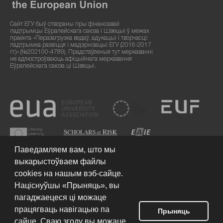
Сайт ЕГУ быў створаны пры фінансавай
падтрымцы Еўрапейскага саюза і Швецыі ў межах
праекта «Перазагрузка ведаў, адукацыі і творчасці:
падтрымка развіцця і мадэрнізацыі ЕГУ (2016-2017
гг.)» (№202100-4789). Прадстаўленыя тут меркаванні
не адлюстроўваюць афіцыйнага меркавання
Еўрапейскага саюза ці Швецыі.
Паведамляем вам, што мы
выкарыстоўваем файлы
cookies на нашым вэб-сайце.
Націснуўшы «Прыняць», вы
пагаджаецеся ці можаце
працягваць навігацыю па
Умовы выкарыстання сайта
© 2026 Еўрапейскі гуманітарны
Прыняць
ўніверсітэт
сайце. Сваю згоду вы можаце