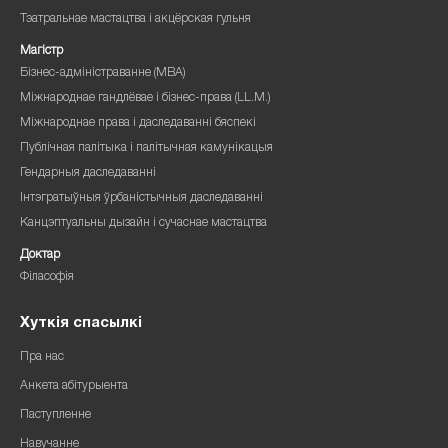
Тэатральнае мастацтва і акцёрская гульня
Магістр
Бізнес-адміністраванне (MBA)
Міжнароднае гандлёвае і бізнес-права (LL.M.)
Міжнароднае права і даследаванні бяспекі
Публічная палітыка і палітычная камунікацыя
Гендарныя даследаванні
Інтэгратыўныя ўрбаністычныя даследаванні
Канцэптуальны дызайн і сучаснае мастацтва
Доктар
Філасофія
Хуткія спасылкі
Пра нас
Анкета абітурыента
Паступленне
Навучанне