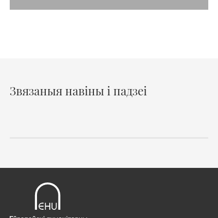
Звязаныя навіны і падзеі