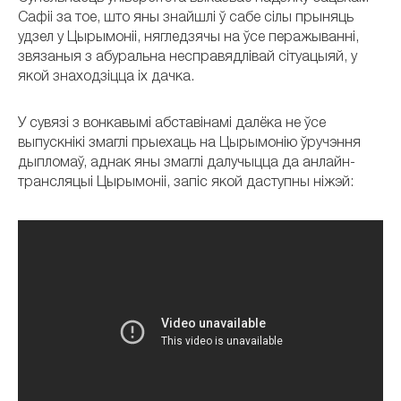
Сафіі за тое, што яны знайшлі ў сабе сілы прыняць
удзел у Цырымоніі, нягледзячы на ўсе перажыванні,
звязаныя з абуральна несправядлівай сітуацыяй, у
якой знаходзіцца іх дачка.
У сувязі з вонкавымі абставінамі далёка не ўсе
выпускнікі змаглі прыехаць на Цырымонію ўручэння
дыпломаў, аднак яны змаглі далучыцца да анлайн-
трансляцыі Цырымоніі, запіс якой даступны ніжэй: