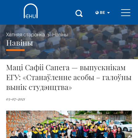
BE
Хатняя старонка
Навіны
Навіны
Маці Сафіі Сапега — выпускнікам
ЕГУ: «Станаўленне асобы – галоўны
вынік студэнцтва»
03-07-2021