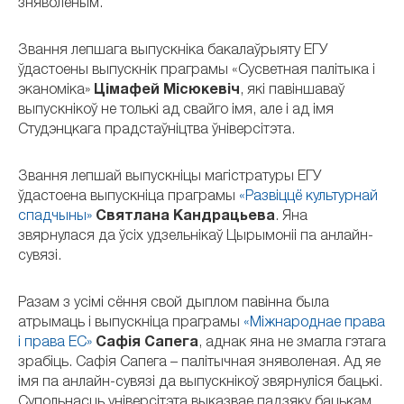
зняволеным.
Звання лепшага выпускніка бакалаўрыяту ЕГУ
ўдастоены выпускнік праграмы «Сусветная палітыка і
эканоміка»
Цімафей Місюкевіч
, які павіншаваў
выпускнікоў не толькі ад свайго імя, але і ад імя
Студэнцкага прадстаўніцтва ўніверсітэта.
Звання лепшай выпускніцы магістратуры ЕГУ
ўдастоена выпускніца праграмы
«Развіццё культурнай
спадчыны»
Святлана Кандрацьева
. Яна
звярнулася да ўсіх удзельнікаў Цырымоніі па анлайн-
сувязі.
Разам з усімі сёння свой дыплом павінна была
атрымаць і выпускніца праграмы
«Міжнароднае права
і права ЕС»
Сафія Сапега
, аднак яна не змагла гэтага
зрабіць. Сафія Сапега – палітычная зняволеная. Ад яе
імя па анлайн-сувязі да выпускнікоў звярнуліся бацькі.
Супольнасць універсітэта выказвае падзяку бацькам