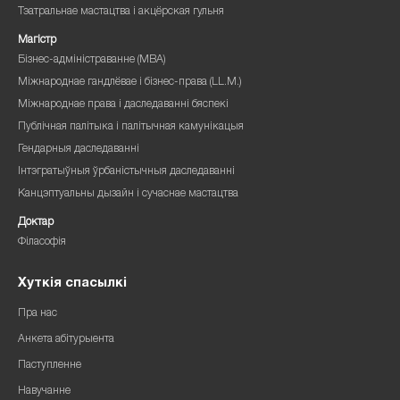
Тэатральнае мастацтва і акцёрская гульня
Магістр
Бізнес-адміністраванне (MBA)
Міжнароднае гандлёвае і бізнес-права (LL.M.)
Міжнароднае права і даследаванні бяспекі
Публічная палітыка і палітычная камунікацыя
Гендарныя даследаванні
Інтэгратыўныя ўрбаністычныя даследаванні
Канцэптуальны дызайн і сучаснае мастацтва
Доктар
Філасофія
Хуткія спасылкі
Пра нас
Анкета абітурыента
Паступленне
Навучанне