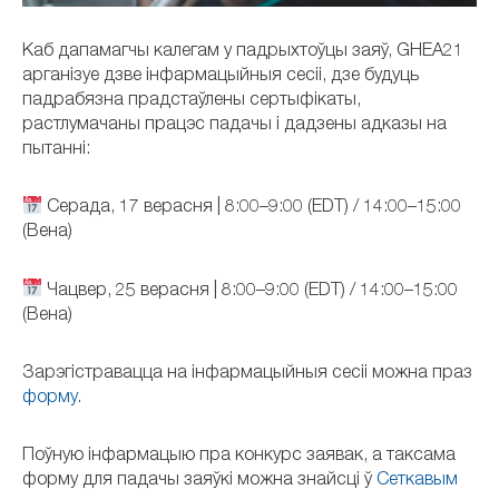
Каб дапамагчы калегам у падрыхтоўцы заяў, GHEA21
арганізуе дзве інфармацыйныя сесіі, дзе будуць
падрабязна прадстаўлены сертыфікаты,
растлумачаны працэс падачы і дадзены адказы на
пытанні:
Серада, 17 верасня | 8:00–9:00 (EDT) / 14:00–15:00
(Вена)
Чацвер, 25 верасня | 8:00–9:00 (EDT) / 14:00–15:00
(Вена)
Зарэгістравацца на інфармацыйныя сесіі можна праз
форму
.
Поўную інфармацыю пра конкурс заявак, а таксама
форму для падачы заяўкі можна знайсці ў
Сеткавым