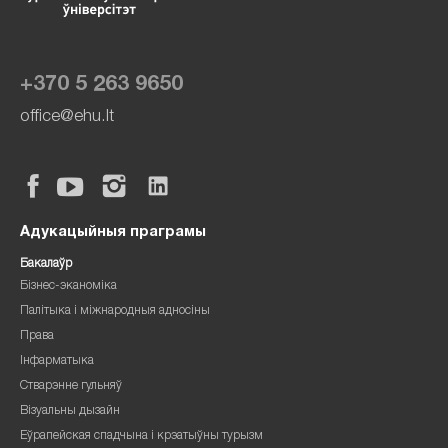
+370 5 263 9650
office@ehu.lt
Адукацыйныя праграмы
Бакалаўр
Бізнес-эканоміка
Палітыка і міжнародныя адносіны
Права
Інфарматыка
Стварэнне гульняў
Візуальны дызайн
Еўрапейская спадчына і крэатыўны турызм