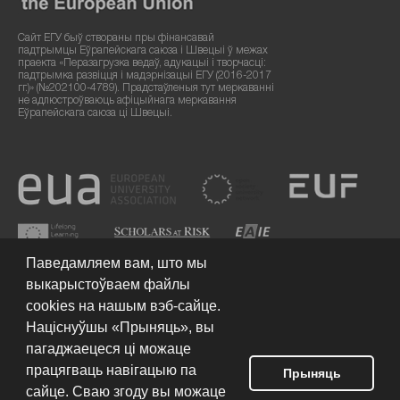
Сайт ЕГУ быў створаны пры фінансавай
падтрымцы Еўрапейскага саюза і Швецыі ў межах
праекта «Перазагрузка ведаў, адукацыі і творчасці:
падтрымка развіцця і мадэрнізацыі ЕГУ (2016-2017
гг.)» (№202100-4789). Прадстаўленыя тут меркаванні
не адлюстроўваюць афіцыйнага меркавання
Еўрапейскага саюза ці Швецыі.
Паведамляем вам, што мы
выкарыстоўваем файлы
cookies на нашым вэб-сайце.
Націснуўшы «Прыняць», вы
пагаджаецеся ці можаце
працягваць навігацыю па
Умовы выкарыстання сайта
© 2026 Еўрапейскі гуманітарны
Прыняць
ўніверсітэт
сайце. Сваю згоду вы можаце