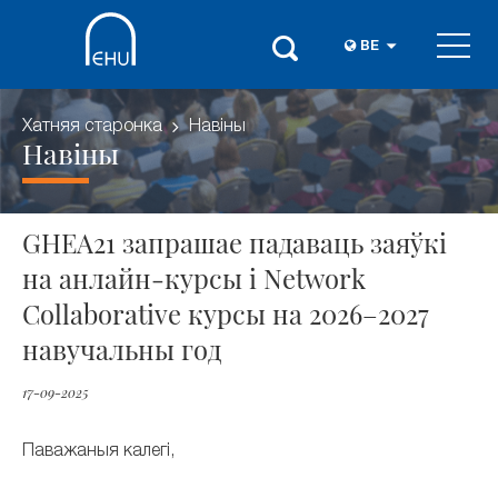
BE
Хатняя старонка
Навіны
Навіны
GHEA21 запрашае падаваць заяўкі
на анлайн-курсы і Network
Collaborative курсы на 2026–2027
навучальны год
17-09-2025
Паважаныя калегі,