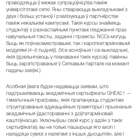
праводзяцца ў межах супрацоўніцтва паміж
універсітэтамі сеткі. Яны ствараюцца выкладчыкамі з
двух і больш устаноў і рэалізуюцца ў партнёрстве
паміж некалькімі кампусамі. Такія курсы знаёмяць
студэнтаў з разнастайнымі пунктамі гледжання праз
навучальныя тэксты, заданні і праекты. NCCs могуць
быць як поўнасеместравымі, так і кароткатэрміновымі
модулямі (4–6 тыдняў). (Усе асноўныя і са-выкладчыкі,
якія ўдзельнічаюць у планаванні такіх курсаў, павінны
быць зарэгістраваныя ў Сеткавым партале на момант
падачы заяўкі.)
Асобная ўвага будзе надавацца заявам, што
падтрымліваюць акадэмічныя сертыфікаты GHEA21 —
тэматычныя праграмы, якія прапануюць студэнтам
структураваныя адукацыйныя траекторыі і прызнаныя
акадэмічныя ўдастораванні з доўгатэрміновай
каштоўнасцю. Уключыўшы свой курс у адзін з такіх
сертыфікатаў, вы не толькі пашырыце яго ахоп і
наладзіце сувязі з калегамі з іншых дысцыплін, але і