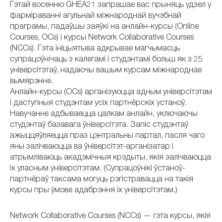
Гэтай восенню GHEA21 запрашае вас прыняць удзел у
фарміраванні агульнай міжнароднай вучэбнай
праграмы, падаўшы заяўкі на анлайн-курсы (Online
Courses, OCs) і курсы Network Collaborative Courses
(NCCs). Гэта ініцыятыва адкрывае магчымасць
супрацоўнічаць з калегамі і студэнтамі больш як з 25
універсітэтаў, надаючы вашым курсам міжнароднае
вымярэнне.
Анлайн-курсы (OCs) арганізуюцца адным універсітэтам
і даступныя студэнтам усіх партнёрскіх устаноў.
Навучанне адбываецца цалкам анлайн, уключаючы
студэнтаў базавага ўніверсітэта. Запіс студэнтаў
ажыццяўляецца праз цэнтральны партал, пасля чаго
яны залічваюцца ва ўніверсітэт-арганізатар і
атрымліваюць акадэмічныя крэдыты, якія залічваюцца
іх уласным універсітэтам. (Супрацоўнікі ўстаноў-
партнёраў таксама могуць рэгістравацца на такія
курсы пры ўмове адабрэння іх універсітэтам.)
Network Collaborative Courses (NCCs) — гэта курсы, якія