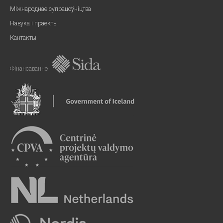
Міжнароднае супрацоўніцтва
Навука і праекты
Кантакты
Фінансаванне